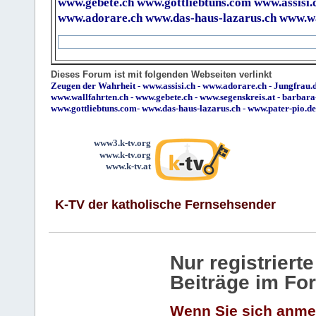
www.gebete.ch
www.gottliebtuns.com
www.assisi.
www.adorare.ch
www.das-haus-lazarus.ch
www.wa
Dieses Forum ist mit folgenden Webseiten verlinkt
Zeugen der Wahrheit
-
www.assisi.ch
-
www.adorare.ch
-
Jungfrau.d
www.wallfahrten.ch
-
www.gebete.ch
-
www.segenskreis.at
-
barbara
www.gottliebtuns.com
-
www.das-haus-lazarus.ch
-
www.pater-pio.de
www3.k-tv.org
www.k-tv.org
www.k-tv.at
K-TV der katholische Fernsehsender
Nur registrier
Beiträge im Fo
Wenn Sie sich anme