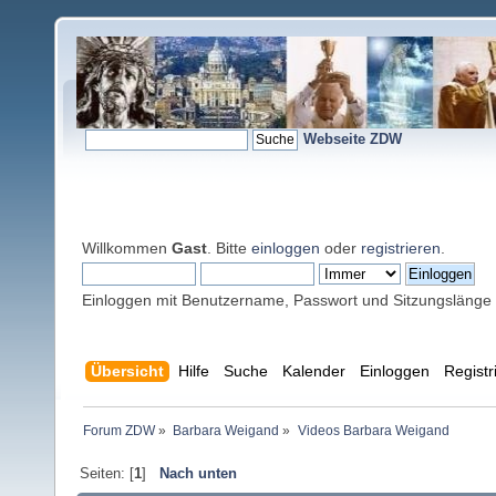
Webseite ZDW
Willkommen
Gast
. Bitte
einloggen
oder
registrieren
.
Einloggen mit Benutzername, Passwort und Sitzungslänge
Übersicht
Hilfe
Suche
Kalender
Einloggen
Registr
Forum ZDW
»
Barbara Weigand
»
Videos Barbara Weigand
Seiten: [
1
]
Nach unten