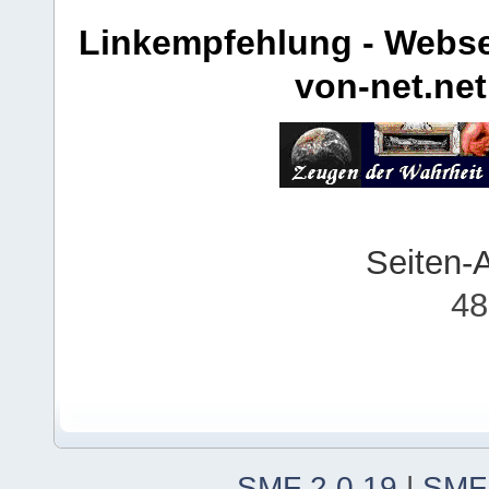
Linkempfehlung - Webse
von-net.net
Seiten-
48
SMF 2.0.19
|
SMF