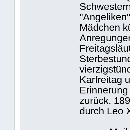
Schwestern
"Angeliken"
Mädchen kü
Anregungen 
Freitagsläu
Sterbestun
vierzigstü
Karfreitag 
Erinnerung
zurück. 18
durch Leo X