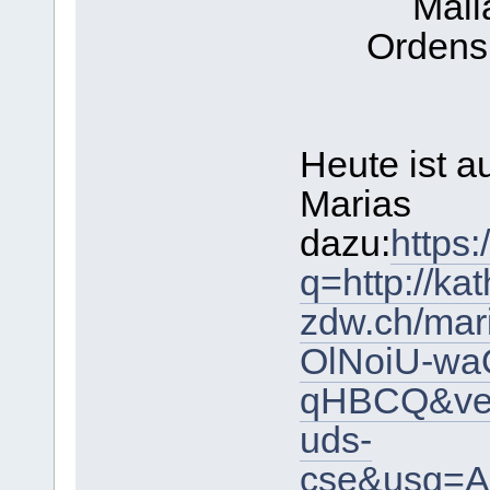
Mail
Ordensk
Heute ist a
Marias
dazu:
https
q=http://kat
zdw.ch/mar
OlNoiU-wa
qHBCQ&ved
uds-
cse&usg=A