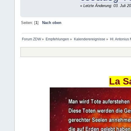
«
Letzte Änderung: 03. Juli 2
Seiten: [
1
]
Nach oben
Forum ZDW
»
Empfehlungen
»
Kalenderereignisse
»
Hl. Antonius
La S