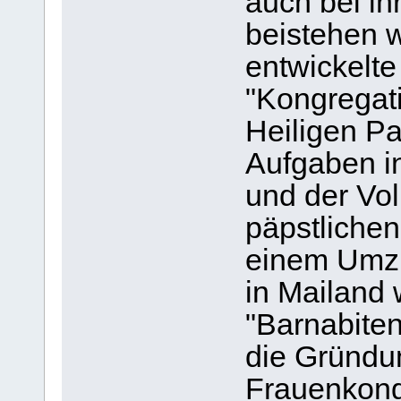
auch bei i
beistehen w
entwickelte
"Kongregati
Heiligen Pa
Aufgaben i
und der Vo
päpstliche
einem Umzu
in Mailand
"Barnabiten
die Gründu
Frauenkong