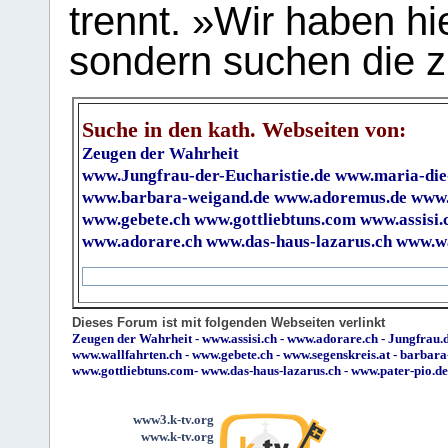
trennt. »Wir haben hi
sondern suchen die z
Suche in den kath. Webseiten von:
Zeugen der Wahrheit
www.Jungfrau-der-Eucharistie.de
www.maria-die
www.barbara-weigand.de
www.adoremus.de
www.
www.gebete.ch
www.gottliebtuns.com
www.assisi.
www.adorare.ch
www.das-haus-lazarus.ch
www.wa
Dieses Forum ist mit folgenden Webseiten verlinkt
Zeugen der Wahrheit
-
www.assisi.ch
-
www.adorare.ch
-
Jungfrau.d
www.wallfahrten.ch
-
www.gebete.ch
-
www.segenskreis.at
-
barbara
www.gottliebtuns.com
-
www.das-haus-lazarus.ch
-
www.pater-pio.de
www3.k-tv.org
www.k-tv.org