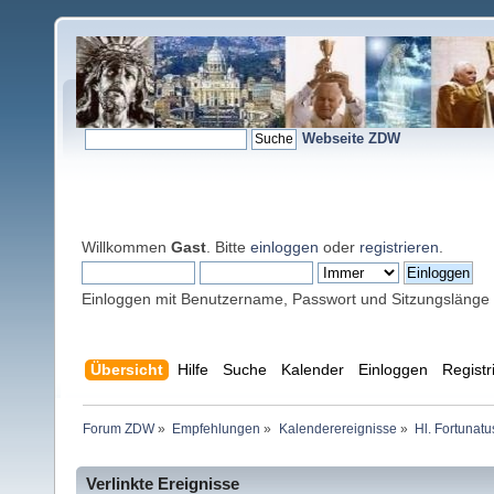
Webseite ZDW
Willkommen
Gast
. Bitte
einloggen
oder
registrieren
.
Einloggen mit Benutzername, Passwort und Sitzungslänge
Übersicht
Hilfe
Suche
Kalender
Einloggen
Registr
Forum ZDW
»
Empfehlungen
»
Kalenderereignisse
»
Hl. Fortunatu
Verlinkte Ereignisse