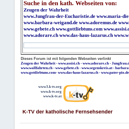
Suche in den kath. Webseiten von:
Zeugen der Wahrheit
www.Jungfrau-der-Eucharistie.de
www.maria-die
www.barbara-weigand.de
www.adoremus.de
www.
www.gebete.ch
www.gottliebtuns.com
www.assisi.
www.adorare.ch
www.das-haus-lazarus.ch
www.wa
Dieses Forum ist mit folgenden Webseiten verlinkt
Zeugen der Wahrheit
-
www.assisi.ch
-
www.adorare.ch
-
Jungfrau.d
www.wallfahrten.ch
-
www.gebete.ch
-
www.segenskreis.at
-
barbara
www.gottliebtuns.com
-
www.das-haus-lazarus.ch
-
www.pater-pio.de
www3.k-tv.org
www.k-tv.org
www.k-tv.at
K-TV der katholische Fernsehsender