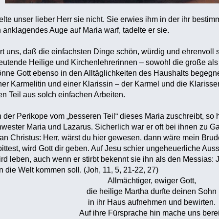
delte unser lieber Herr sie nicht. Sie erwies ihm in der ihr bes
in anklagendes Auge auf Maria warf, tadelte er sie.
hrt uns, daß die einfachsten Dinge schön, würdig und ehrenvoll 
deutende Heilige und Kirchenlehrerinnen – sowohl die große als
önne Gott ebenso in den Alltäglichkeiten des Haushalts begegn
iner Karmelitin und einer Klarissin – der Karmel und die Klaris
n Teil aus solch einfachen Arbeiten.
 der Perikope vom „besseren Teil“ dieses Maria zuschreibt, s
chwester Maria und Lazarus. Sicherlich war er oft bei ihnen zu
 an Christus: Herr, wärst du hier gewesen, dann wäre mein Brude
bittest, wird Gott dir geben. Auf Jesu schier ungeheuerliche Au
rd leben, auch wenn er stirbt bekennt sie ihn als den Messias: J
n die Welt kommen soll. (Joh, 11, 5, 21-22, 27)
Allmächtiger, ewiger Gott,
die heilige Martha durfte deinen Sohn
in ihr Haus aufnehmen und bewirten.
Auf ihre Fürsprache hin mache uns berei