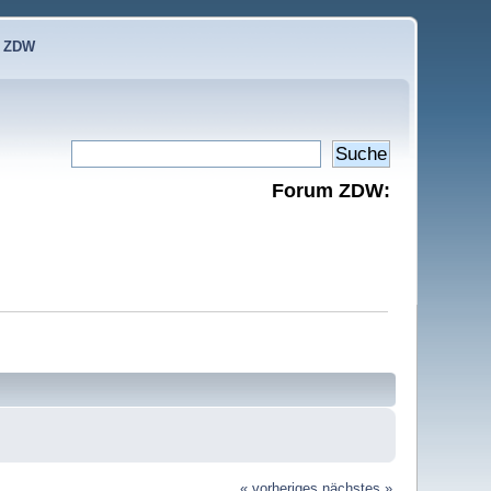
e ZDW
Forum ZDW:
« vorheriges
nächstes »