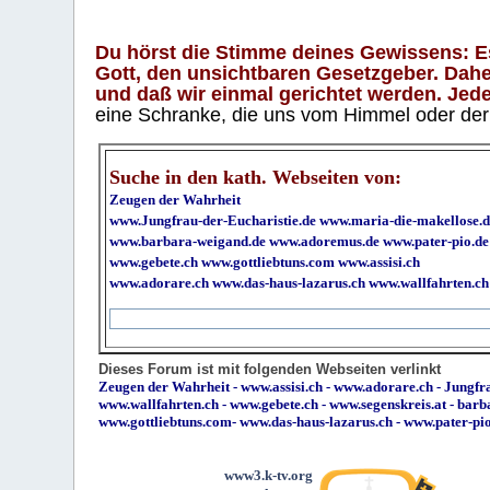
Du hörst die Stimme deines Gewissens: Es 
Gott, den unsichtbaren Gesetzgeber. Daher
und daß wir einmal gerichtet werden. Jeder
eine Schranke, die uns vom Himmel oder der H
Suche in den kath. Webseiten von:
Zeugen der Wahrheit
www.Jungfrau-der-Eucharistie.de
www.maria-die-makellose.d
www.barbara-weigand.de
www.adoremus.de
www.pater-pio.de
www.gebete.ch
www.gottliebtuns.com
www.assisi.ch
www.adorare.ch
www.das-haus-lazarus.ch
www.wallfahrten.ch
Dieses Forum ist mit folgenden Webseiten verlinkt
Zeugen der Wahrheit
-
www.assisi.ch
-
www.adorare.ch
-
Jungfra
www.wallfahrten.ch
-
www.gebete.ch
-
www.segenskreis.at
-
barb
www.gottliebtuns.com
-
www.das-haus-lazarus.ch
-
www.pater-pi
www3.k-tv.org