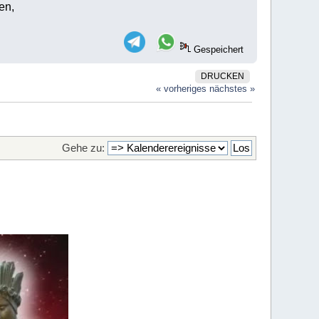
en,
.
Gespeichert
DRUCKEN
« vorheriges
nächstes »
Gehe zu: