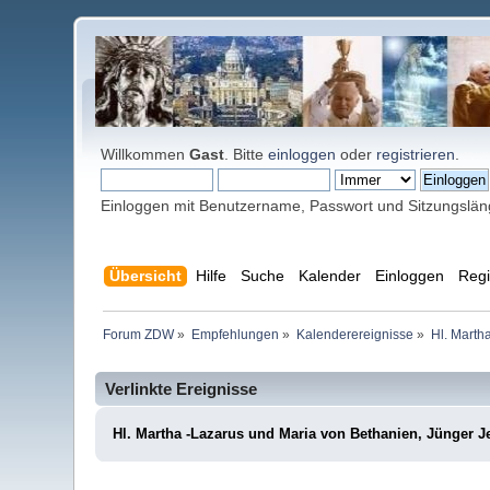
Willkommen
Gast
. Bitte
einloggen
oder
registrieren
.
Einloggen mit Benutzername, Passwort und Sitzungslä
Übersicht
Hilfe
Suche
Kalender
Einloggen
Regi
Forum ZDW
»
Empfehlungen
»
Kalenderereignisse
»
Hl. Marth
Verlinkte Ereignisse
Hl. Martha -Lazarus und Maria von Bethanien, Jünger J