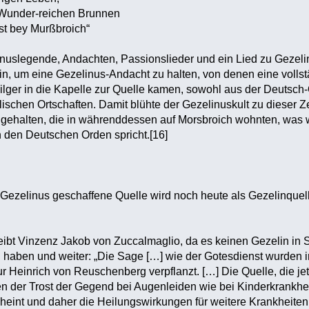
under-reichen Brunnen
 bey Murßbroich“
inuslegende, Andachten, Passionslieder und ein Lied zu Gezel
in, um eine Gezelinus-Andacht zu halten, von denen eine vollstä
 Pilger in die Kapelle zur Quelle kamen, sowohl aus der Deuts
schen Ortschaften. Damit blühte der Gezelinuskult zu dieser Ze
 gehalten, die in währenddessen auf Morsbroich wohnten, was 
 den Deutschen Orden spricht.[16]
 Gezelinus geschaffene Quelle wird noch heute als Gezelinque
reibt Vinzenz Jakob von Zuccalmaglio, da es keinen Gezelin i
 haben und weiter: „Die Sage […] wie der Gotesdienst wurden
Heinrich von Reuschenberg verpflanzt. […] Die Quelle, die jetzt
n der Trost der Gegend bei Augenleiden wie bei Kinderkrankhei
eint und daher die Heilungswirkungen für weitere Krankheiten, di