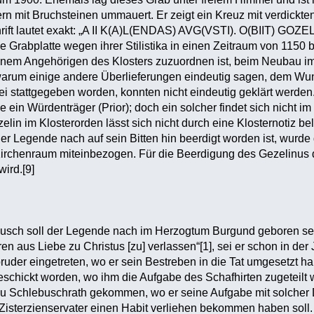
ern mit Bruchsteinen ummauert. Er zeigt ein Kreuz mit verdickt
rift lautet exakt: „A II K(A)L(ENDAS) AVG(VSTI). O(BIIT) GOZELI
ese Grabplatte wegen ihrer Stilistika in einen Zeitraum von 115
einem Angehörigen des Klosters zuzuordnen ist, beim Neubau im
warum einige andere Überlieferungen eindeutig sagen, dem Wu
sei stattgegeben worden, konnten nicht eindeutig geklärt werden
 ein Würdenträger (Prior); doch ein solcher findet sich nicht i
elin im Klosterorden lässt sich nicht durch eine Klosternotiz b
der Legende nach auf sein Bitten hin beerdigt worden ist, wurd
irchenraum miteinbezogen. Für die Beerdigung des Gezelinus d
wird.[9]
usch soll der Legende nach im Herzogtum Burgund geboren sein
n aus Liebe zu Christus [zu] verlassen“[1], sei er schon in der 
uder eingetreten, wo er sein Bestreben in die Tat umgesetzt hab
geschickt worden, wo ihm die Aufgabe des Schafhirten zugeteilt 
zu Schlebuschrath gekommen, wo er seine Aufgabe mit solcher 
Zisterzienservater einen Habit verliehen bekommen haben soll