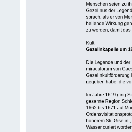
Menschen seien zu ihm
Gezelinus der Legende
sprach, als er von M
heilende Wirkung geha
zu werden, damit das
Kult
Gezelinkapelle um 1
Die Legende und der B
miraculorum von Caesa
Gezelinkultförderung 
gegeben habe, die von
Im Jahre 1619 ging Sc
gesamte Region Schle
1662 bis 1671 auf Mor
Ordensvisitationsprot
honorem Sti. Giselini
Wasser curiert worden