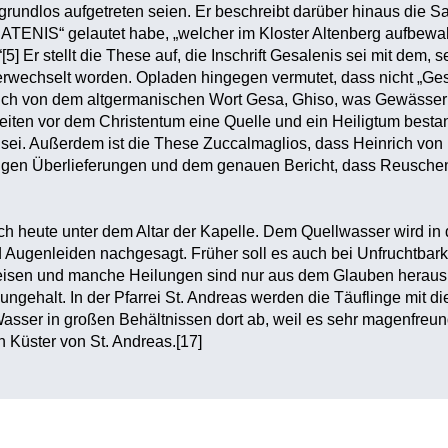
grundlos aufgetreten seien. Er beschreibt darüber hinaus die Sa
S“ gelautet habe, „welcher im Kloster Altenberg aufbewahr
5] Er stellt die These auf, die Inschrift Gesalenis sei mit dem
rwechselt worden. Opladen hingegen vermutet, dass nicht „Gesa
ich von dem altgermanischen Wort Gesa, Ghiso, was Gewässer be
eiten vor dem Christentum eine Quelle und ein Heiligtum bestande
ei. Außerdem ist die These Zuccalmaglios, dass Heinrich von 
rigen Überlieferungen und dem genauen Bericht, dass Reuschenb
ich heute unter dem Altar der Kapelle. Dem Quellwasser wird in
 Augenleiden nachgesagt. Früher soll es auch bei Unfruchtbarke
eisen und manche Heilungen sind nur aus dem Glauben heraus zu
aungehalt. In der Pfarrei St. Andreas werden die Täuflinge mit 
sser in großen Behältnissen dort ab, weil es sehr magenfreundl
 Küster von St. Andreas.[17]