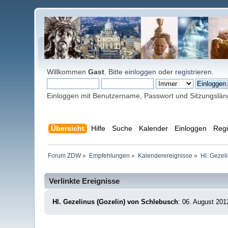
Willkommen
Gast
. Bitte
einloggen
oder
registrieren
.
Einloggen mit Benutzername, Passwort und Sitzungslä
Übersicht
Hilfe
Suche
Kalender
Einloggen
Regi
Forum ZDW
»
Empfehlungen
»
Kalenderereignisse
»
Hl. Gezel
Verlinkte Ereignisse
Hl. Gezelinus (Gozelin) von Schlebusch
: 06. August 201