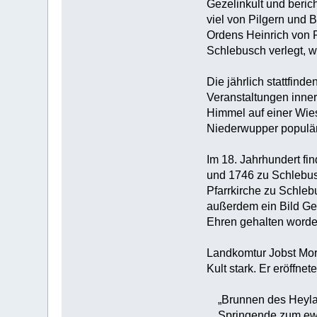
Gezelinkult und beric
viel von Pilgern und 
Ordens Heinrich von R
Schlebusch verlegt, w
Die jährlich stattfin
Veranstaltungen inne
Himmel auf einer Wies
Niederwupper populäre
Im 18. Jahrhundert f
und 1746 zu Schlebusch
Pfarrkirche zu Schlebu
außerdem ein Bild Gez
Ehren gehalten worden
Landkomtur Jobst Mori
Kult stark. Er eröffne
„Brunnen des Heyla
Springende zum ewi