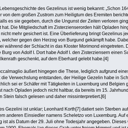
 Lebensgeschichte des Gezelinus ist wenig bekannt: „Schon 16
r von dem großen Zustrom zum Heiligtum des Eremiten berichte
alls es sie gegeben, durch die Ungunst der Zeiten verloren ginge
 hat. Die Mitgliedschaft im Zisterzienserorden hält Opladen hi
icht mehr gesichert ist. Eine Überlieferung bringt Gezelinus je
, welcher gegen den Herzog von Burgund gekämpft habe. Dabei
 sei während der Schlacht in das Kloster Morimond eingetrete
 Burg von Adolf I. Dort habe Adolf I. den Zisterziensern einen Sch
lkenrath geschenkt, auf dem Eberhard gelebt habe.[4]
calmaglio äußert hingegen die These, lediglich aufgrund eine
t die Verwechslung entstanden, der Heilige Gezelin habe in Sc
sächlich sei er Schäfer mit Tätigkeiten in Luxemburg und Belgie
st nach Opladen jedoch nicht haltbar, da bereits im 15. Jahrhund
Stein falsch gelesen und daher missinterpretiert.[6]
 Gezelini ist unklar; Leonhard Korth[7] datiert sein Sterben au
em anderen Einsiedler namens Scheletzo von Luxemburg. Auf ei
rg ist als Datum der 29. Juli ohne Todesjahr angegeben. Dieses
 1900. Ehemals lag dieses Grab unter freiem Himmel und ist ni