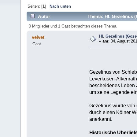
Seiten: [
1
]
Nach unten
Autor
Thema: Hl. Gezelinus (
0 Mitglieder und 1 Gast betrachten dieses Thema.
Hl. Gezelinus (Goze
velvet
«
am:
04. August 201
Gast
Gezelinus von Schlebu
Leverkusen-Alkenrath)
bescheidenes Leben a
um seine Legende ein 
Gezelinus wurde von d
durch einen Kölner We
anerkannt.
Historische Überlief