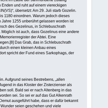
en Enden und ruht auf einem viereckigen
N(VS)“, übersetzt: Am 29. Juli starb Gozelin.
0 bis 1180 einordnen. Warum jedoch dieses
 Jahre 1255 unberührt gelassen worden ist
nsch des Gezelinus, in Schlebuschrath
. Möglich ist auch, dass Gozelinus eine andere
m Memorienregister der Abtei. Eine
elegen.[8] Das Grab, das in Schlebuschrath
e durch einen kleinen Anbau eines
ort spricht der Fund eines Sarkophags, der
. Aufgrund seines Bestrebens, „allen
Jugend in das Kloster der Zisterzienser als
en soll. Bald sei er nach Altenberg in das
worden sei. So sei er auf das Gut Alkenrath
Demut ausgeführt habe, dass er dafür bekannt
. Wunder seien geschehen und viele