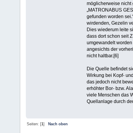
möglicherweise nicht 
„MATRONABUS GESATENI
gefunden worden sei.“[
wirdenden, Gezelin ve
Dies wiederum leite s
dass dort schon seit Z
umgewandelt worden s
angesichts der vorhe
nicht haltbar.[6]
Die Quelle befindet s
Wirkung bei Kopf- und
das jedoch nicht bew
erhöhter Bor- bzw. Al
viele Menschen das Wa
Quellanlage durch den
Seiten: [
1
]
Nach oben