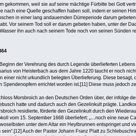
 gekommen, weil sie auf seine mächtige Fürbitte bei Gott vert
 nach eine Quelle geschaffen haben soll, indem er seinen Hir
enschen in einer lang andauernden Dürreperiode darum gebete
bt. Vor seinem Tod soll er darum gebeten haben, unter der Dac
 Wasser ihn auch nach seinem Tode noch von seinen Sünden rein
864
eginn der Verehrung des durch Legende überlieferten Lebens de
rius von Heisterbach aus dem Jahre 1220 taucht er noch nicht 
in einer nicht urkundlich belegten Überlieferung. Diese besagt,
 Spendenopfern errichtet worden ist.[11] Diese muss jedoch ze
hloss Morsbroich an den Deutschen Orden über, der infolge des
busch hatte und dadurch auch den Gezelinkult prägte. Landko
sbroich residierte, förderte den Gezelinkult durch den Wiederau
okoll vom 15. September 1668 überliefert: „…noch eine neue Ca
, woselbsten unter dem Altar ein Heylbrunnen entspringet und vi
 sein“.[12] Auch der Pastor Johann Franz Platt zu Schlebuschra