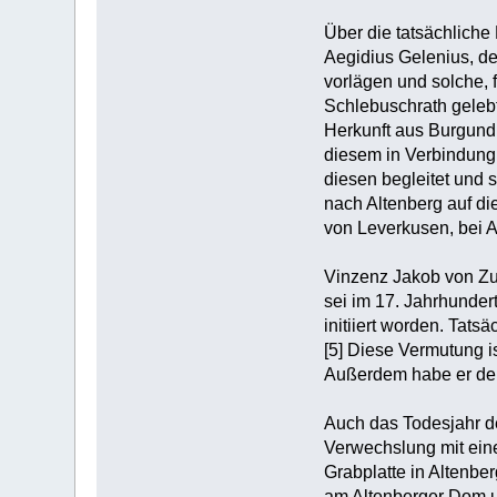
Über die tatsächliche
Aegidius Gelenius, de
vorlägen und solche, f
Schlebuschrath gelebt
Herkunft aus Burgund n
diesem in Verbindung
diesen begleitet und
nach Altenberg auf die
von Leverkusen, bei A
Vinzenz Jakob von Zuc
sei im 17. Jahrhunder
initiiert worden. Tat
[5] Diese Vermutung i
Außerdem habe er den 
Auch das Todesjahr des
Verwechslung mit ein
Grabplatte in Altenbe
am Altenberger Dom um