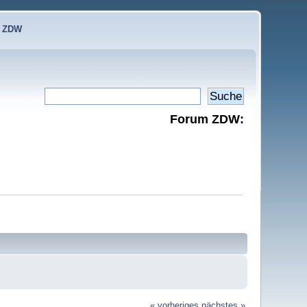
e ZDW
Forum ZDW:
« vorheriges
nächstes »