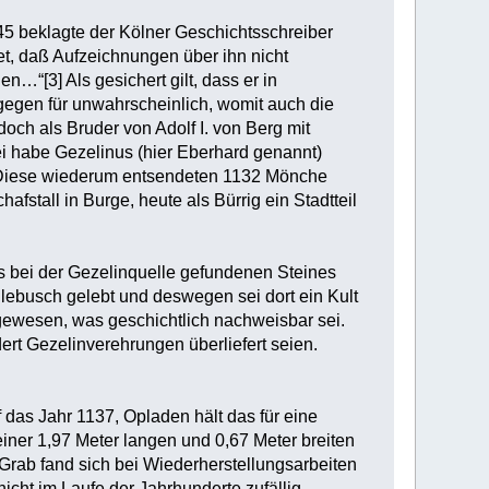
45 beklagte der Kölner Geschichtsschreiber
t, daß Aufzeichnungen über ihn nicht
n…“[3] Als gesichert gilt, dass er in
ngegen für unwahrscheinlich, womit auch die
doch als Bruder von Adolf I. von Berg mit
 habe Gezelinus (hier Eberhard genannt)
n. Diese wiederum entsendeten 1132 Mönche
afstall in Burge, heute als Bürrig ein Stadtteil
s bei der Gezelinquelle gefundenen Steines
hlebusch gelebt und deswegen sei dort ein Kult
n gewesen, was geschichtlich nachweisbar sei.
ert Gezelinverehrungen überliefert seien.
f das Jahr 1137, Opladen hält das für eine
ner 1,97 Meter langen und 0,67 Meter breiten
 Grab fand sich bei Wiederherstellungsarbeiten
cht im Laufe der Jahrhunderte zufällig