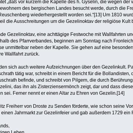
htet „daß vor kurzem die Kapelle des h. Gyselin, die wegen der
Bewohnern des bergischen Landes besucht werde, durch die Fre
euschenberg wiederhergestellt worden sei.“[13] Um 1810 wurde 
eil die Ausschreitungen um die Gezelinoktav der religiöse Kult 
dende Gezelinoktav, eine achttägige Festwoche mit Wallfahrten u
rhalb des Pfarrverbandes, beginnen am Sonntag nach Fronleic
e unmittelbar neben der Kapelle. Sie gehen auf eine besonders
 Wallfahrt zurück.
inden sich auch weitere Aufzeichnungen über den Gezelinkult. 
rath tätig war, schreibt in einem Bericht für die Bollandisten,
schrath befinde, und schreibt von Pilgern, die durch Berührung 
elini, das ihn als Zisterziensermönch zeigt, dar und dass dies
 sei. Ferner nennt er einen Altar zu Ehren von Gezelin.[14]
tz Freiherr von Droste zu Senden förderte, wie schon seine Vorg
te einen Jahrmarkt zur Gezelinfeier und gab außerdem 1729 ein P
nds,
gen Leben,