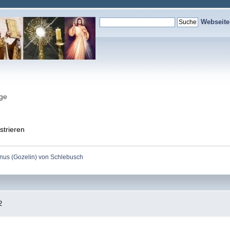
Webseit
nge
strieren
inus (Gozelin) von Schlebusch
2