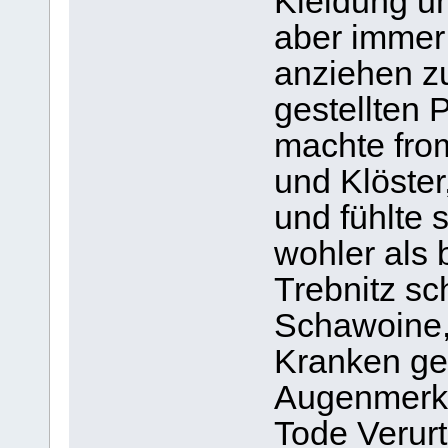
Kleidung un
aber immer 
anziehen z
gestellten 
machte from
und Klöster
und fühlte 
wohler als 
Trebnitz sc
Schawoine,
Kranken ge
Augenmerk
Tode Verurt