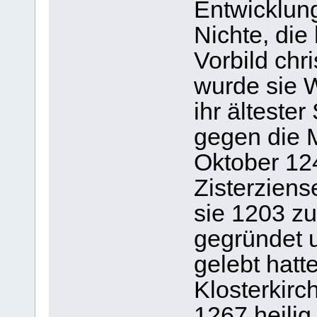
Entwicklun
Nichte, die 
Vorbild chr
wurde sie W
ihr älteste
gegen die 
Oktober 12
Zisterziens
sie 1203 z
gegründet u
gelebt hatt
Klosterkirc
1267 heilig