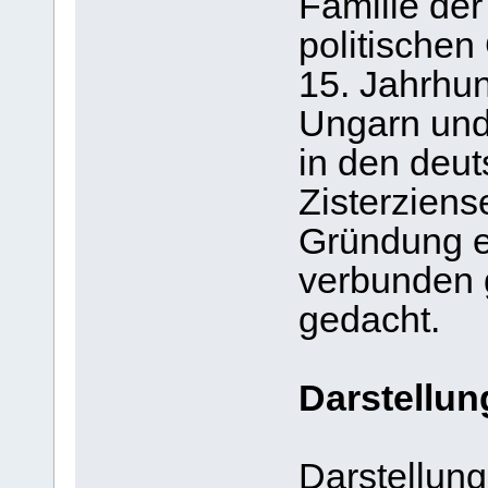
Familie der
politischen
15. Jahrhu
Ungarn und
in den deu
Zisterziens
Gründung e
verbunden 
gedacht.
Darstellung
Darstellung