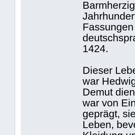
Barmherzig
Jahrhundert
Fassungen i
deutschspr
1424.
Dieser Leb
war Hedwig 
Demut dient
war von Ein
geprägt, si
Leben, bev