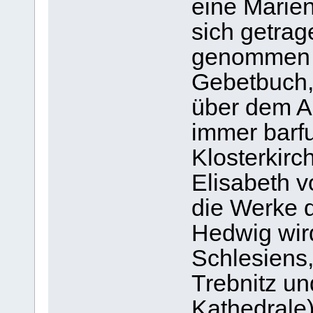
eine Marien
sich getrag
genommen 
Gebetbuch,
über dem Ar
immer barfu
Klosterkirc
Elisabeth 
die Werke d
Hedwig wir
Schlesiens,
Trebnitz un
Kathedrale)