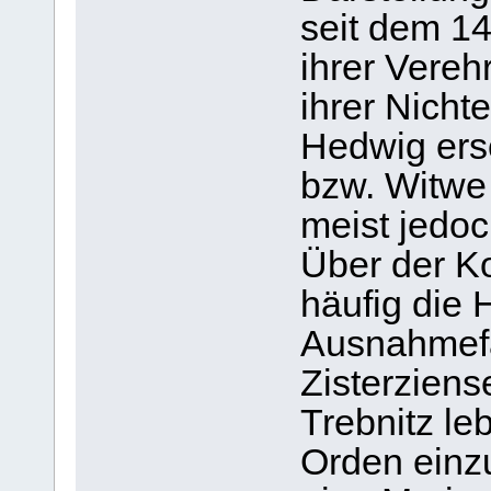
seit dem 14
ihrer Vereh
ihrer Nichte
Hedwig ersc
bzw. Witwe 
meist jedoc
Über der K
häufig die 
Ausnahmefäl
Zisterziens
Trebnitz le
Orden einzu