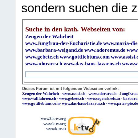
sondern suchen die z
Suche in den kath. Webseiten von:
Zeugen der Wahrheit
www.Jungfrau-der-Eucharistie.de
www.maria-die
www.barbara-weigand.de
www.adoremus.de
www.
www.gebete.ch
www.gottliebtuns.com
www.assisi.
www.adorare.ch
www.das-haus-lazarus.ch
www.wa
Dieses Forum ist mit folgenden Webseiten verlinkt
Zeugen der Wahrheit
-
www.assisi.ch
-
www.adorare.ch
-
Jungfrau.d
www.wallfahrten.ch
-
www.gebete.ch
-
www.segenskreis.at
-
barbara
www.gottliebtuns.com
-
www.das-haus-lazarus.ch
-
www.pater-pio.de
www3.k-tv.org
www.k-tv.org
www.k-tv.at