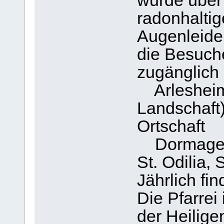
wurde über 
radonhalti
Augenleide
die Besuche
zugänglich i
Arlesheim
Landschaft)
Ortschaft
Dormagen-G
St. Odilia, 
Jährlich fin
Die Pfarrei 
der Heilige