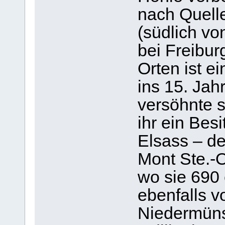
nach Quell
(südlich vo
bei Freibur
Orten ist e
ins 15. Jahr
versöhnte s
ihr ein Bes
Elsass – de
Mont Ste.-O
wo sie 690 
ebenfalls v
Niedermüns