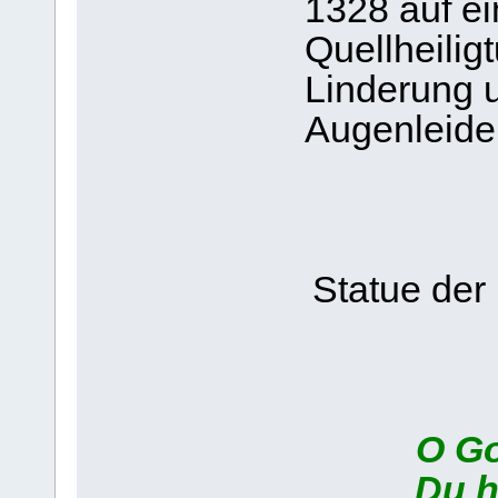
1328 auf e
Quellheili
Linderung 
Augenleide
Statue der 
O Gott
Du has