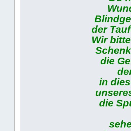
Wunder
Blindgeb
der Taufe
Wir bitte
Schenke u
die Ges
der 
in dies
unseres 
die Spu
sehen