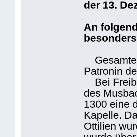
der 13. D
An folgend
besonders 
Gesamtes E
Patronin d
Bei Freibu
des Musbach
1300 eine d
Kapelle. Da
Ottilien wu