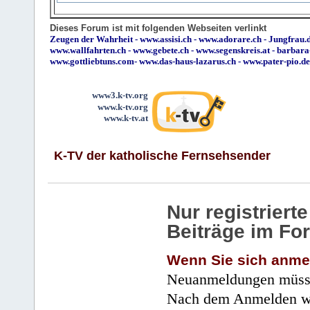
Dieses Forum ist mit folgenden Webseiten verlinkt
Zeugen der Wahrheit
-
www.assisi.ch
-
www.adorare.ch
-
Jungfrau.d
www.wallfahrten.ch
-
www.gebete.ch
-
www.segenskreis.at
-
barbara
www.gottliebtuns.com
-
www.das-haus-lazarus.ch
-
www.pater-pio.de
www3.k-tv.org
www.k-tv.org
www.k-tv.at
K-TV der katholische Fernsehsender
Nur registrier
Beiträge im Fo
Wenn Sie sich anme
Neuanmeldungen müsse
Nach dem Anmelden wir