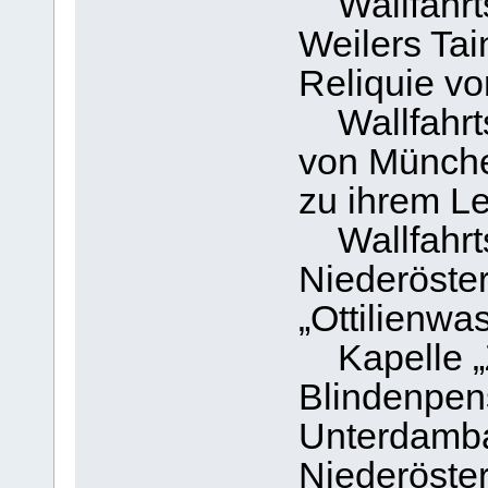
Wallfahrts
Weilers Tai
Reliquie vo
Wallfahrts
von Münche
zu ihrem L
Wallfahrts
Niederöster
„Ottilienwa
Kapelle „Zu
Blindenpen
Unterdamba
Niederöster