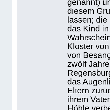
genannt) un
diesem Grun
lassen; die 
das Kind in
Wahrschein
Kloster vo
von Besanço
zwölf Jahr
Regensburg 
das Augenli
Eltern zurü
ihrem Vater
Höhle verbe