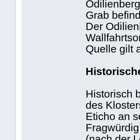
Odilienberg
Grab befind
Der Odilien
Wallfahrtso
Quelle gilt 
Historisch
Historisch 
des Kloste
Eticho an s
Fragwürdig 
(nach der 