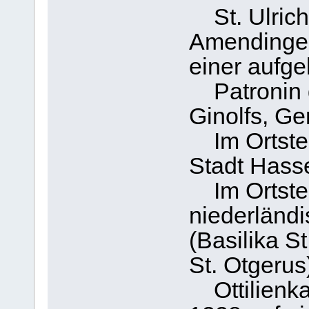
St. Ulrich
Amendingen,
einer aufge
Patronin d
Ginolfs, G
Im Ortstei
Stadt Hasse
Im Ortsteil
niederländ
(Basilika S
St. Otgerus
Ottilienkap