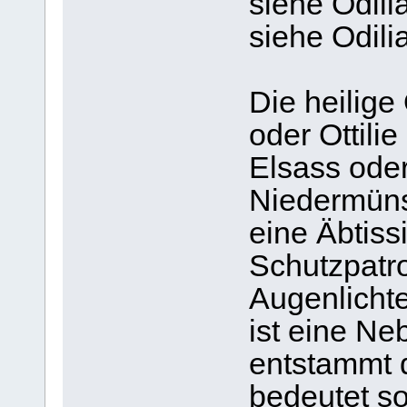
siehe Odil
siehe Odili
Die heilige 
oder Ottili
Elsass oder
Niedermüns
eine Äbtiss
Schutzpatr
Augenlichte
ist eine Ne
entstammt 
bedeutet so