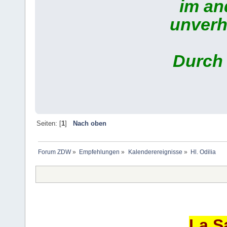
im ande
unverhül
Durch C
Seiten: [
1
]
Nach oben
Forum ZDW
»
Empfehlungen
»
Kalenderereignisse
»
Hl. Odilia
La S