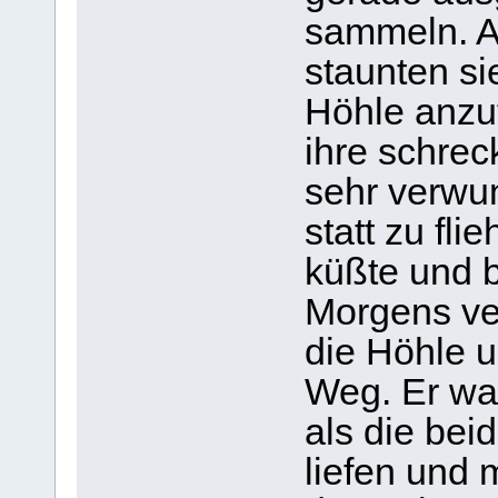
sammeln. Al
staunten si
Höhle anzut
ihre schrec
sehr verwun
statt zu fl
küßte und b
Morgens ve
die Höhle 
Weg. Er war
als die bei
liefen und 