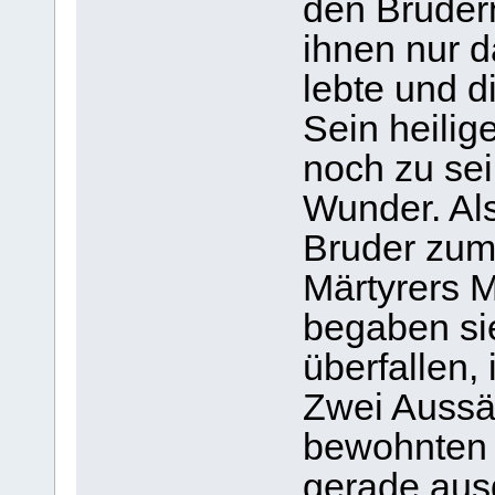
den Brüder
ihnen nur d
lebte und d
Sein heilig
noch zu se
Wunder. Als
Bruder zum
Märtyrers M
begaben sie
überfallen,
Zwei Aussä
bewohnten 
gerade aus