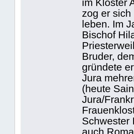
im Kloster 
zog er sich
leben. Im J
Bischof Hil
Priesterwe
Bruder, dem
gründete e
Jura mehrer
(heute Sai
Jura/Frankr
Frauenklos
Schwester I
auch Romai