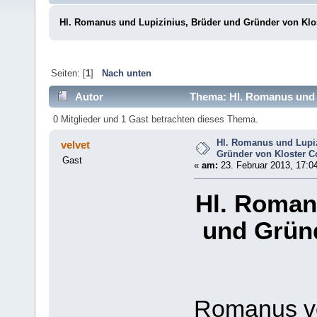
Hl. Romanus und Lupizinius, Brüder und Gründer von Klo
Seiten: [
1
]
Nach unten
Autor
Thema: Hl. Romanus und L
(Gelesen 41562 mal)
0 Mitglieder und 1 Gast betrachten dieses Thema.
Hl. Romanus und Lupiz
velvet
Gründer von Kloster C
Gast
«
am:
23. Februar 2013, 17:0
Hl. Roman
und Gründ
Romanus vo