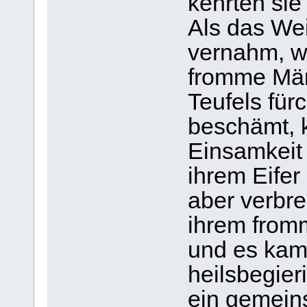
kehrten sie
Als das Wei
vernahm, wu
fromme Män
Teufels für
beschämt, k
Einsamkeit 
ihrem Eifer
aber verbre
ihrem from
und es kam
heilsbegier
ein gemein