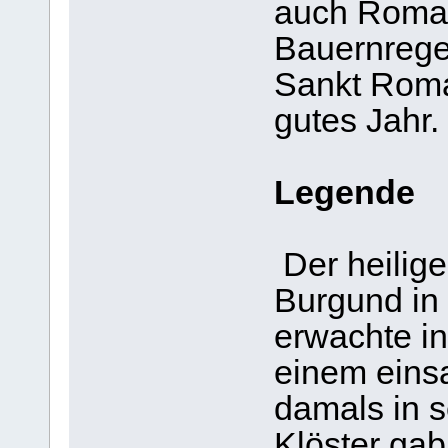
auch Roman
Bauernregel
Sankt Roman
gutes Jahr.
Legende
Der heilig
Burgund in
erwachte i
einem eins
damals in 
Klöster gab