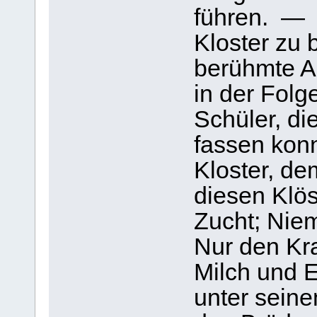
führen. —
Kloster zu 
berühmte A
in der Folg
Schüler, di
fassen konn
Kloster, de
diesen Klös
Zucht; Niem
Nur den Kr
Milch und E
unter sein