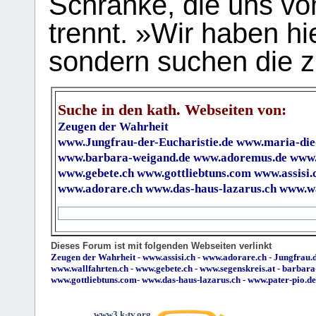
Schranke, die uns vo
trennt. »Wir haben hi
sondern suchen die z
Suche in den kath. Webseiten von:
Zeugen der Wahrheit
www.Jungfrau-der-Eucharistie.de
www.maria-die
www.barbara-weigand.de
www.adoremus.de
www.
www.gebete.ch
www.gottliebtuns.com
www.assisi.
www.adorare.ch
www.das-haus-lazarus.ch
www.wa
Dieses Forum ist mit folgenden Webseiten verlinkt
Zeugen der Wahrheit
-
www.assisi.ch
-
www.adorare.ch
-
Jungfrau.d
www.wallfahrten.ch
-
www.gebete.ch
-
www.segenskreis.at
-
barbara
www.gottliebtuns.com
-
www.das-haus-lazarus.ch
-
www.pater-pio.de
www3.k-tv.org