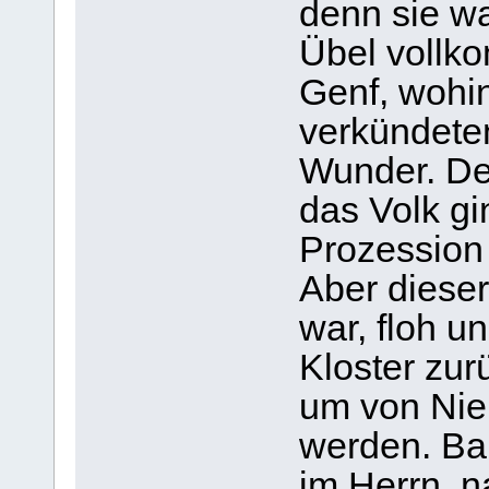
denn sie w
Übel vollko
Genf, wohin
verkündeten
Wunder. Der
das Volk gi
Prozession
Aber dieser
war, floh u
Kloster zur
um von Ni
werden. Bal
im Herrn, n