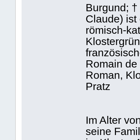
Burgund; † 
Claude) ist 
römisch-ka
Klostergrün
französisc
Romain de 
Roman, Klo
Pratz
Im Alter v
seine Famil