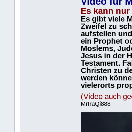
Video für 
Es kann nur
Es gibt viele 
Zweifel zu sc
aufstellen und
ein Prophet od
Moslems, Jude
Jesus in der H
Testament. Fa
Christen zu d
werden können
vielerorts pro
(Video auch ge
MrIraQi888