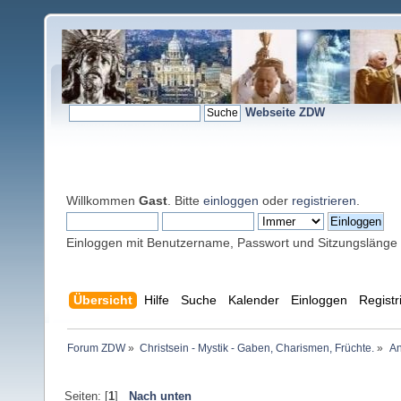
Webseite ZDW
Willkommen
Gast
. Bitte
einloggen
oder
registrieren
.
Einloggen mit Benutzername, Passwort und Sitzungslänge
Übersicht
Hilfe
Suche
Kalender
Einloggen
Registr
Forum ZDW
»
Christsein - Mystik - Gaben, Charismen, Früchte.
»
An
Seiten: [
1
]
Nach unten