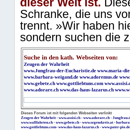
dieser Welt ist.
Diese
Schranke, die uns vo
trennt. »Wir haben hi
sondern suchen die z
Suche in den kath. Webseiten von:
Zeugen der Wahrheit
www.Jungfrau-der-Eucharistie.de
www.maria-die
www.barbara-weigand.de
www.adoremus.de
www.
www.gebete.ch
www.gottliebtuns.com
www.assisi.
www.adorare.ch
www.das-haus-lazarus.ch
www.wa
Dieses Forum ist mit folgenden Webseiten verlinkt
Zeugen der Wahrheit
-
www.assisi.ch
-
www.adorare.ch
-
Jungfrau.d
www.wallfahrten.ch
-
www.gebete.ch
-
www.segenskreis.at
-
barbara
www.gottliebtuns.com
-
www.das-haus-lazarus.ch
-
www.pater-pio.de