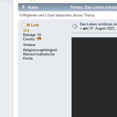
Autor
Thema: Das Leben schütze
0 Mitglieder und 1 Gast betrachten dieses Thema.
Das Leben schützen d
M Lutz
«
am:
07. August 2021, 
Beiträge: 55
Country:
Verdana
Religionszugehörigkeit:
Römisch-katholische
Kirche