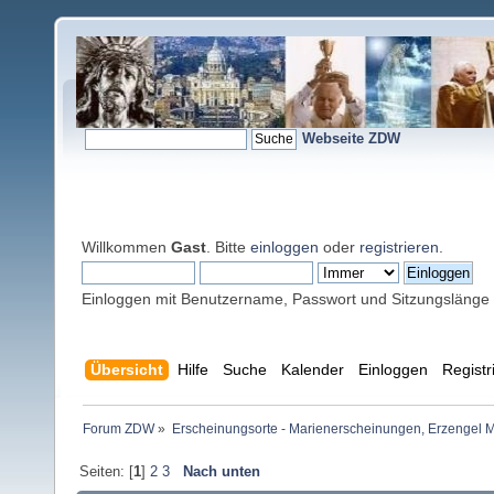
Webseite ZDW
Willkommen
Gast
. Bitte
einloggen
oder
registrieren
.
Einloggen mit Benutzername, Passwort und Sitzungslänge
Übersicht
Hilfe
Suche
Kalender
Einloggen
Registr
Forum ZDW
»
Erscheinungsorte - Marienerscheinungen, Erzengel Michae
Seiten: [
1
]
2
3
Nach unten