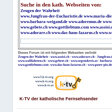
Suche in den kath. Webseiten von:
Zeugen der Wahrheit
www.Jungfrau-der-Eucharistie.de
www.maria-die
www.barbara-weigand.de
www.adoremus.de
www.
www.gebete.ch
www.gottliebtuns.com
www.assisi.
www.adorare.ch
www.das-haus-lazarus.ch
www.wa
Dieses Forum ist mit folgenden Webseiten verlinkt
Zeugen der Wahrheit
-
www.assisi.ch
-
www.adorare.ch
-
Jungfrau.d
www.wallfahrten.ch
-
www.gebete.ch
-
www.segenskreis.at
-
barbara
www.gottliebtuns.com
-
www.das-haus-lazarus.ch
-
www.pater-pio.de
www3.k-tv.org
www.k-tv.org
www.k-tv.at
K-TV der katholische Fernsehsender