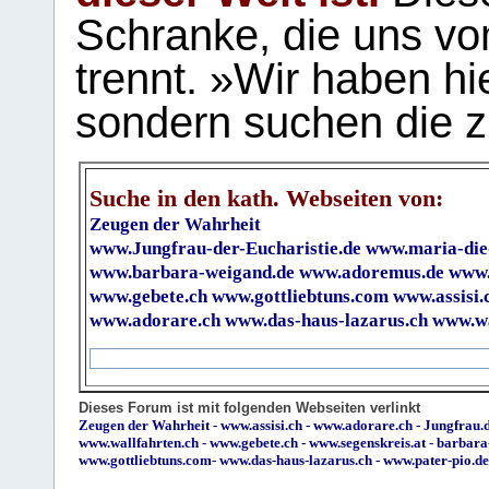
Schranke, die uns vo
trennt. »Wir haben hi
sondern suchen die z
Suche in den kath. Webseiten von:
Zeugen der Wahrheit
www.Jungfrau-der-Eucharistie.de
www.maria-die
www.barbara-weigand.de
www.adoremus.de
www.
www.gebete.ch
www.gottliebtuns.com
www.assisi.
www.adorare.ch
www.das-haus-lazarus.ch
www.wa
Dieses Forum ist mit folgenden Webseiten verlinkt
Zeugen der Wahrheit
-
www.assisi.ch
-
www.adorare.ch
-
Jungfrau.d
www.wallfahrten.ch
-
www.gebete.ch
-
www.segenskreis.at
-
barbara
www.gottliebtuns.com
-
www.das-haus-lazarus.ch
-
www.pater-pio.de