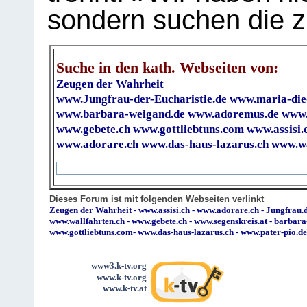
sondern suchen die z
Suche in den kath. Webseiten von:
Zeugen der Wahrheit
www.Jungfrau-der-Eucharistie.de
www.maria-die
www.barbara-weigand.de
www.adoremus.de
www.
www.gebete.ch
www.gottliebtuns.com
www.assisi.
www.adorare.ch
www.das-haus-lazarus.ch
www.wa
Dieses Forum ist mit folgenden Webseiten verlinkt
Zeugen der Wahrheit
-
www.assisi.ch
-
www.adorare.ch
-
Jungfrau.d
www.wallfahrten.ch
-
www.gebete.ch
-
www.segenskreis.at
-
barbara
www.gottliebtuns.com
-
www.das-haus-lazarus.ch
-
www.pater-pio.de
www3.k-tv.org
www.k-tv.org
www.k-tv.at