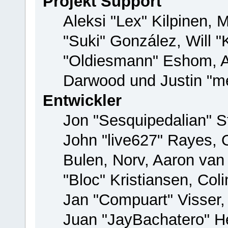
Projekt Support
Aleksi "Lex" Kilpinen, M
"Suki" González, Will 
"Oldiesmann" Eshom, 
Darwood und Justin "me
Entwickler
Jon "Sesquipedalian" St
John "live627" Rayes,
Bulen, Norv, Aaron van
"Bloc" Kristiansen, Co
Jan "Compuart" Visser
Juan "JayBachatero" H