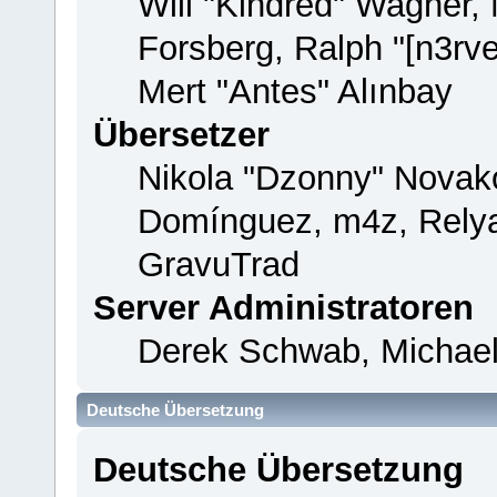
Will "Kindred" Wagner,
Forsberg, Ralph "[n3rv
Mert "Antes" Alınbay
Übersetzer
Nikola "Dzonny" Novako
Domínguez, m4z, Relya
GravuTrad
Server Administratoren
Derek Schwab, Michael
Deutsche Übersetzung
Deutsche Übersetzung