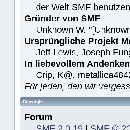
der Welt SMF benutzen
Gründer von SMF
Unknown W. "[Unknown
Ursprüngliche Projekt 
Jeff Lewis, Joseph Fu
In liebevollem Andenken
Crip, K@, metallica484
Für jeden, den wir verge
Copyright
Forum
SMF 2.0.19
|
SMF © 2