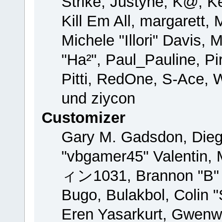
Strike, Justyne, K@, Ke
Kill Em All, margarett,
Michele "Illori" Davis, 
"Ha²", Paul_Pauline, P
Pitti, RedOne, S-Ace,
und ziycon
Customizer
Gary M. Gadsdon, Dieg
"vbgamer45" Valentin, 
ィン1031, Brannon "B" H
Bugo, Bulakbol, Colin 
Eren Yasarkurt, Gwenw