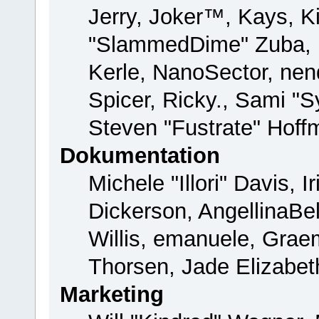
Jerry, Joker™, Kays, Ki
"SlammedDime" Zuba, 
Kerle, NanoSector, nend
Spicer, Ricky., Sami "
Steven "Fustrate" Hoff
Dokumentation
Michele "Illori" Davis, 
Dickerson, AngellinaBel
Willis, emanuele, Gra
Thorsen, Jade Elizabet
Marketing