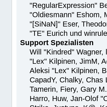
"RegularExpression" B
"Oldiesmann" Eshom, M
"[SiNaN]" Eser, Theodor
"TE" Eurich und winrul
Support Spezialisten
Will "Kindred" Wagner, 
"Lex" Kilpinen, JimM, A
Aleksi "Lex" Kilpinen, 
CapadY, Chalky, Chas 
Tamerin, Fiery, Gary M
Harro, Huw, Jan-Olof "