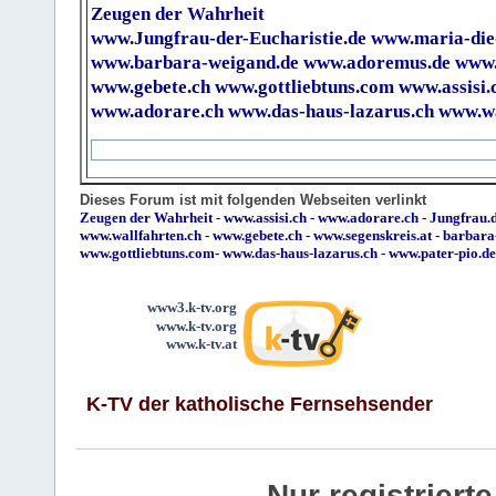
Zeugen der Wahrheit
www.Jungfrau-der-Eucharistie.de
www.maria-die
www.barbara-weigand.de
www.adoremus.de
www.
www.gebete.ch
www.gottliebtuns.com
www.assisi.
www.adorare.ch
www.das-haus-lazarus.ch
www.wa
Dieses Forum ist mit folgenden Webseiten verlinkt
Zeugen der Wahrheit
-
www.assisi.ch
-
www.adorare.ch
-
Jungfrau.d
www.wallfahrten.ch
-
www.gebete.ch
-
www.segenskreis.at
-
barbara
www.gottliebtuns.com
-
www.das-haus-lazarus.ch
-
www.pater-pio.de
www3.k-tv.org
www.k-tv.org
www.k-tv.at
K-TV der katholische Fernsehsender
Nur registrier