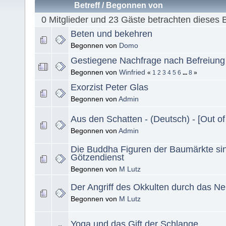
Betreff
/
Begonnen von
0 Mitglieder und 23 Gäste betrachten dieses 
Beten und bekehren
Begonnen von
Domo
Gestiegene Nachfrage nach Befreiun
Begonnen von
Winfried
«
1
2
3
4
5
6
...
8
»
Exorzist Peter Glas
Begonnen von
Admin
Aus den Schatten - (Deutsch) - [Out o
Begonnen von
Admin
Die Buddha Figuren der Baumärkte si
Götzendienst
Begonnen von
M Lutz
Der Angriff des Okkulten durch das N
Begonnen von
M Lutz
Yoga und das Gift der Schlange