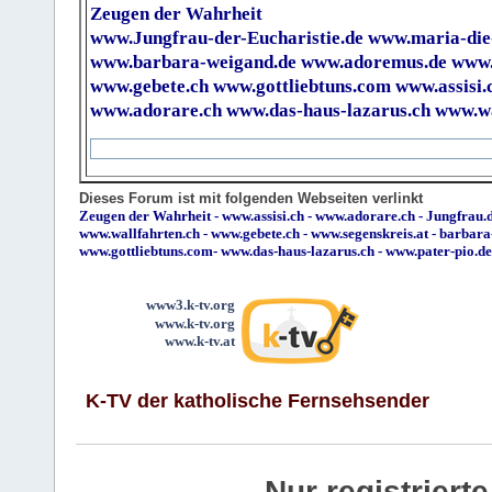
Zeugen der Wahrheit
www.Jungfrau-der-Eucharistie.de
www.maria-die
www.barbara-weigand.de
www.adoremus.de
www.
www.gebete.ch
www.gottliebtuns.com
www.assisi.
www.adorare.ch
www.das-haus-lazarus.ch
www.wa
Dieses Forum ist mit folgenden Webseiten verlinkt
Zeugen der Wahrheit
-
www.assisi.ch
-
www.adorare.ch
-
Jungfrau.d
www.wallfahrten.ch
-
www.gebete.ch
-
www.segenskreis.at
-
barbara
www.gottliebtuns.com
-
www.das-haus-lazarus.ch
-
www.pater-pio.de
www3.k-tv.org
www.k-tv.org
www.k-tv.at
K-TV der katholische Fernsehsender
Nur registrier