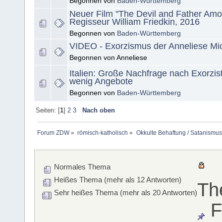
Begonnen von
Baden-Württemberg
Neuer Film "The Devil and Father Amor
Regisseur William Friedkin, 2016
Begonnen von
Baden-Württemberg
VIDEO - Exorzismus der Anneliese Mic
Begonnen von Anneliese
Italien: Große Nachfrage nach Exorzis
wenig Angebote
Begonnen von
Baden-Württemberg
Seiten: [
1
]
2
3
Nach oben
Forum ZDW
»
römisch-katholisch
»
Okkulte Behaftung / Satanismus
Normales Thema
Heißes Thema (mehr als 12 Antworten)
Th
Sehr heißes Thema (mehr als 20 Antworten)
F