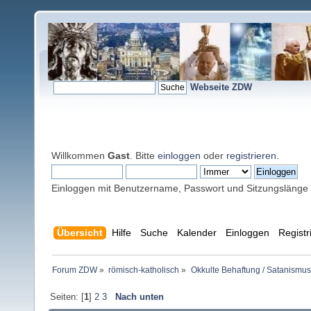
Webseite ZDW
Willkommen
Gast
. Bitte
einloggen
oder
registrieren
.
Einloggen mit Benutzername, Passwort und Sitzungslänge
Übersicht
Hilfe
Suche
Kalender
Einloggen
Registr
Forum ZDW
»
römisch-katholisch
»
Okkulte Behaftung / Satanismus
Seiten: [
1
]
2
3
Nach unten