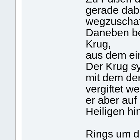
gerade dabe
wegzuschaf
Daneben be
Krug,
aus dem ein
Der Krug sy
mit dem der
vergiftet we
er aber au
Heiligen hi
Rings um di