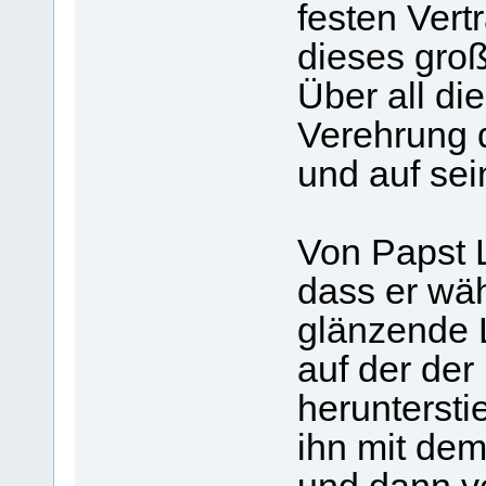
festen Vert
dieses groß
Über all di
Verehrung 
und auf sei
Von Papst L
dass er wäh
glänzende L
auf der de
heruntersti
ihn mit de