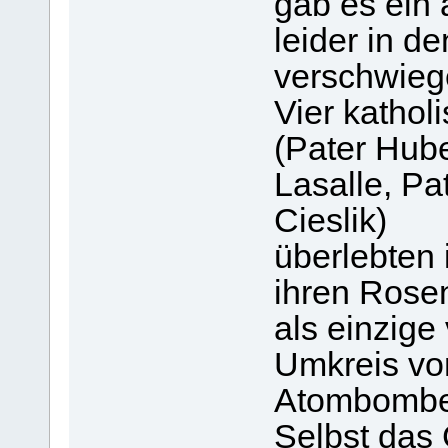
gab es ein 
leider in d
verschwieg
Vier kathol
(Pater Hube
Lasalle, Pa
Cieslik)
überlebten
ihren Rose
als einzig
Umkreis vo
Atombombe
Selbst das