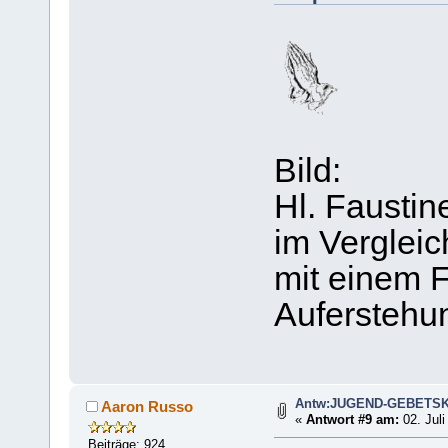
Bild:
Hl. Faustin
im Vergleic
mit einem F
Auferstehu
Antw:JUGEND-GEBETS
Aaron Russo
«
Antwort #9 am:
02. Juli
Beiträge: 924