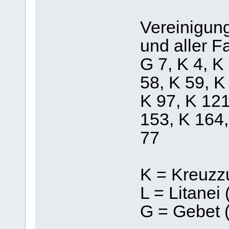
Vereinigung
und aller F
G 7, K 4, K
58, K 59, K
K 97, K 121
153, K 164,
77
K = Kreuzz
L = Litanei 
G = Gebet 