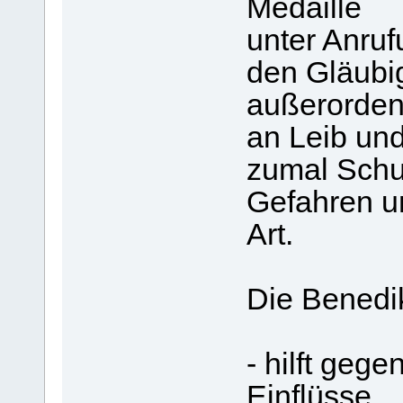
Medaille
unter Anruf
den Gläubig
außerorden
an Leib und
zumal Schut
Gefahren u
Art.
Die Benedi
- hilft geg
Einflüsse,