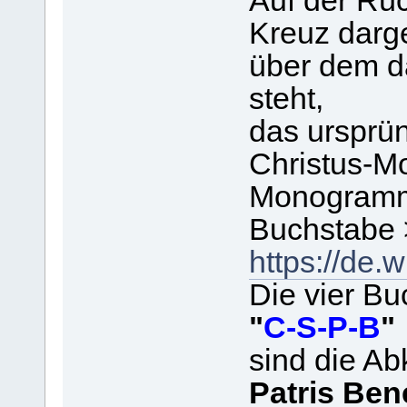
Auf der Rüc
Kreuz darge
über dem d
steht,
das ursprün
Christus-M
Monogramm 
Buchstabe 
https://de.
Die vier B
"
C-S-P-B
"
sind die Ab
Patris Bene