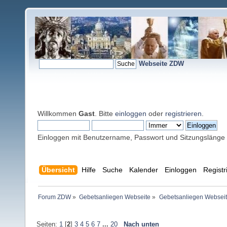
Webseite ZDW
Willkommen
Gast
. Bitte
einloggen
oder
registrieren
.
Einloggen mit Benutzername, Passwort und Sitzungslänge
Übersicht
Hilfe
Suche
Kalender
Einloggen
Registr
Forum ZDW
»
Gebetsanliegen Webseite
»
Gebetsanliegen Websei
Seiten:
1
[
2
]
3
4
5
6
7
...
20
Nach unten