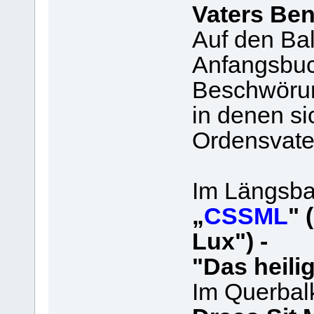
Vaters Ben
Auf den Ba
Anfangsbuc
Beschwörun
in denen si
Ordensvater
Im Längsba
„
CSSML
" 
Lux") -
"Das heilig
Im Querbal