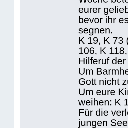
eurer gelie
bevor ihr e
segnen.
K 19, K 73 
106, K 118,
Hilferuf de
Um Barmherz
Gott nicht 
Um eure Ki
weihen: K 
Für die ver
jungen See