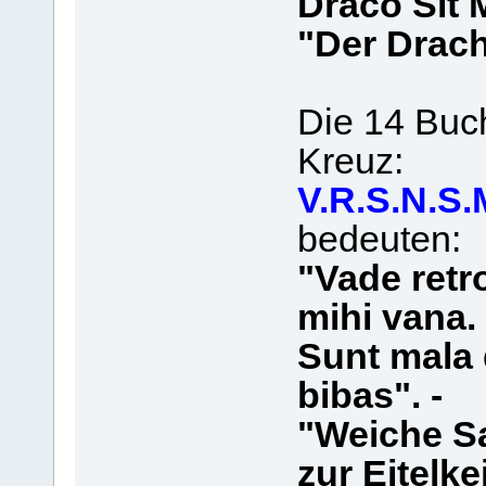
Draco Sit M
"Der Drach
Die 14 Buc
Kreuz:
V.R.S.N.S.M
bedeuten:
"Vade ret
mihi vana. 
Sunt mala 
bibas". -
"Weiche Sa
zur Eitelkei