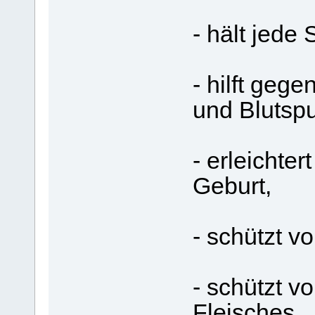
- hält jede
- hilft gege
und Blutsp
- erleichte
Geburt,
- schützt vo
- schützt v
Fleisches.