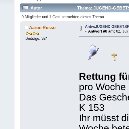
Autor
Thema: JUGEND-GEBETSK
0 Mitglieder und 1 Gast betrachten dieses Thema.
Antw:JUGEND-GEBETS
Aaron Russo
«
Antwort #8 am:
02. Juli
Beiträge: 924
Rettung f
pro Woche 
Das Gesche
K 153
Ihr müsst d
Woche beten