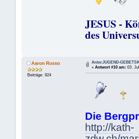
JESUS - Kön
des Univers
Antw:JUGEND-GEBETS
Aaron Russo
«
Antwort #10 am:
03. Jul
Beiträge: 924
Die Bergpr
http://kath-
zdw.ch/mari