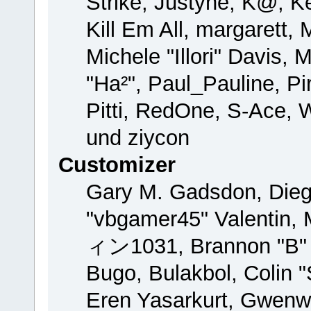
Strike, Justyne, K@, Ke
Kill Em All, margarett,
Michele "Illori" Davis, 
"Ha²", Paul_Pauline, P
Pitti, RedOne, S-Ace,
und ziycon
Customizer
Gary M. Gadsdon, Dieg
"vbgamer45" Valentin, 
ィン1031, Brannon "B" H
Bugo, Bulakbol, Colin 
Eren Yasarkurt, Gwenw