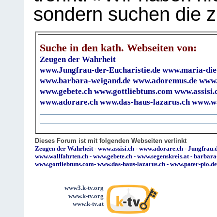
sondern suchen die z
Suche in den kath. Webseiten von:
Zeugen der Wahrheit
www.Jungfrau-der-Eucharistie.de
www.maria-die
www.barbara-weigand.de
www.adoremus.de
www.
www.gebete.ch
www.gottliebtuns.com
www.assisi.
www.adorare.ch
www.das-haus-lazarus.ch
www.wa
Dieses Forum ist mit folgenden Webseiten verlinkt
Zeugen der Wahrheit
-
www.assisi.ch
-
www.adorare.ch
-
Jungfrau.d
www.wallfahrten.ch
-
www.gebete.ch
-
www.segenskreis.at
-
barbara
www.gottliebtuns.com
-
www.das-haus-lazarus.ch
-
www.pater-pio.de
www3.k-tv.org
www.k-tv.org
www.k-tv.at