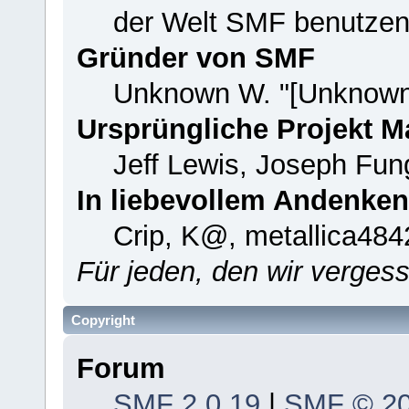
der Welt SMF benutzen
Gründer von SMF
Unknown W. "[Unknown
Ursprüngliche Projekt 
Jeff Lewis, Joseph Fu
In liebevollem Andenken
Crip, K@, metallica484
Für jeden, den wir verge
Copyright
Forum
SMF 2.0.19
|
SMF © 2