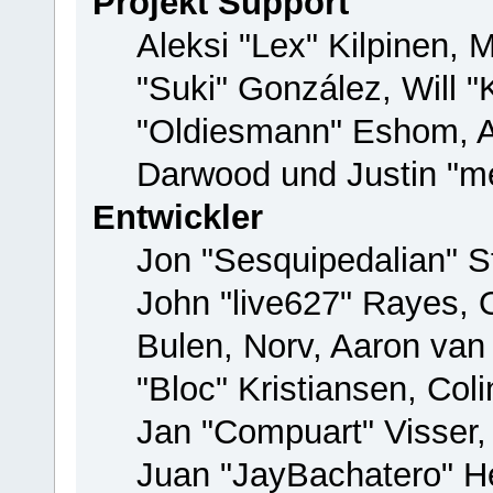
Projekt Support
Aleksi "Lex" Kilpinen, M
"Suki" González, Will 
"Oldiesmann" Eshom, 
Darwood und Justin "me
Entwickler
Jon "Sesquipedalian" St
John "live627" Rayes,
Bulen, Norv, Aaron van
"Bloc" Kristiansen, Co
Jan "Compuart" Visser
Juan "JayBachatero" H