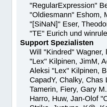
"RegularExpression" B
"Oldiesmann" Eshom, M
"[SiNaN]" Eser, Theodor
"TE" Eurich und winrul
Support Spezialisten
Will "Kindred" Wagner, 
"Lex" Kilpinen, JimM, A
Aleksi "Lex" Kilpinen, 
CapadY, Chalky, Chas 
Tamerin, Fiery, Gary M
Harro, Huw, Jan-Olof "