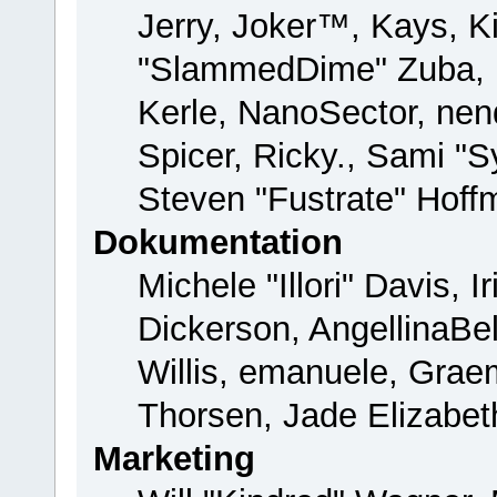
Jerry, Joker™, Kays, Ki
"SlammedDime" Zuba, 
Kerle, NanoSector, nend
Spicer, Ricky., Sami "
Steven "Fustrate" Hoff
Dokumentation
Michele "Illori" Davis, 
Dickerson, AngellinaBel
Willis, emanuele, Gra
Thorsen, Jade Elizabet
Marketing