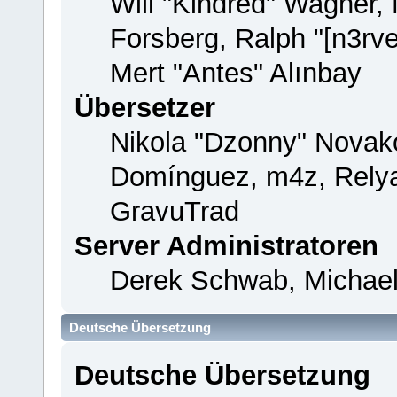
Will "Kindred" Wagner,
Forsberg, Ralph "[n3rv
Mert "Antes" Alınbay
Übersetzer
Nikola "Dzonny" Novako
Domínguez, m4z, Relya
GravuTrad
Server Administratoren
Derek Schwab, Michael
Deutsche Übersetzung
Deutsche Übersetzung