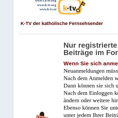
www3.k-tv.org
www.k-tv.org
www.k-tv.at
K-TV der katholische Fernsehsender
Nur registrier
Beiträge im Fo
Wenn Sie sich anme
Neuanmeldungen müsse
Nach dem Anmelden wir
Dann können sie sich 
Nach dem Einloggen kö
ändern oder weitere hi
Ebenso können Sie unte
unter jedem Ihrer Beitr