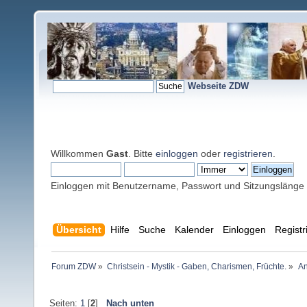
Webseite ZDW
Willkommen
Gast
. Bitte
einloggen
oder
registrieren
.
Einloggen mit Benutzername, Passwort und Sitzungslänge
Übersicht
Hilfe
Suche
Kalender
Einloggen
Registr
Forum ZDW
»
Christsein - Mystik - Gaben, Charismen, Früchte.
»
An
Seiten:
1
[
2
]
Nach unten