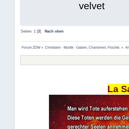
velvet
Seiten:
1
[
2
]
Nach oben
Forum ZDW
»
Christsein - Mystik - Gaben, Charismen, Früchte.
»
An
La S