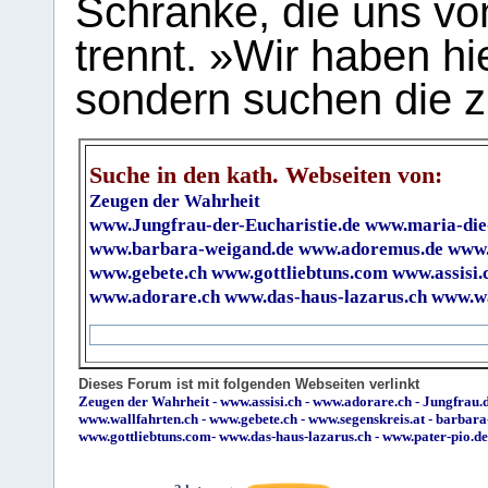
Schranke, die uns vo
trennt. »Wir haben hi
sondern suchen die z
Suche in den kath. Webseiten von:
Zeugen der Wahrheit
www.Jungfrau-der-Eucharistie.de
www.maria-die
www.barbara-weigand.de
www.adoremus.de
www.
www.gebete.ch
www.gottliebtuns.com
www.assisi.
www.adorare.ch
www.das-haus-lazarus.ch
www.wa
Dieses Forum ist mit folgenden Webseiten verlinkt
Zeugen der Wahrheit
-
www.assisi.ch
-
www.adorare.ch
-
Jungfrau.d
www.wallfahrten.ch
-
www.gebete.ch
-
www.segenskreis.at
-
barbara
www.gottliebtuns.com
-
www.das-haus-lazarus.ch
-
www.pater-pio.de