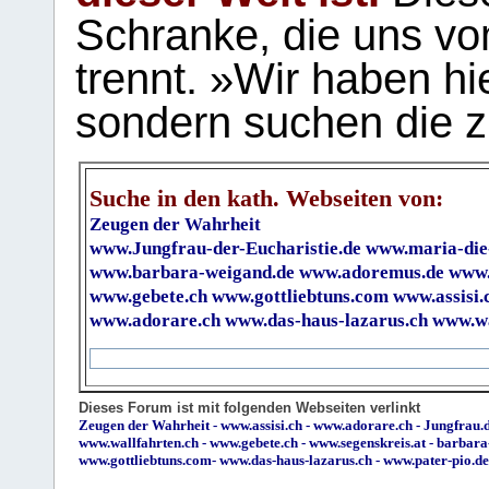
Schranke, die uns vo
trennt. »Wir haben hi
sondern suchen die z
Suche in den kath. Webseiten von:
Zeugen der Wahrheit
www.Jungfrau-der-Eucharistie.de
www.maria-die
www.barbara-weigand.de
www.adoremus.de
www.
www.gebete.ch
www.gottliebtuns.com
www.assisi.
www.adorare.ch
www.das-haus-lazarus.ch
www.wa
Dieses Forum ist mit folgenden Webseiten verlinkt
Zeugen der Wahrheit
-
www.assisi.ch
-
www.adorare.ch
-
Jungfrau.d
www.wallfahrten.ch
-
www.gebete.ch
-
www.segenskreis.at
-
barbara
www.gottliebtuns.com
-
www.das-haus-lazarus.ch
-
www.pater-pio.de