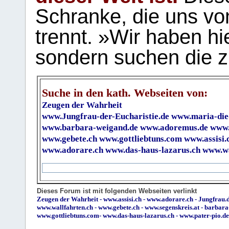
Schranke, die uns vo
trennt. »Wir haben hi
sondern suchen die z
Suche in den kath. Webseiten von:
Zeugen der Wahrheit
www.Jungfrau-der-Eucharistie.de
www.maria-die
www.barbara-weigand.de
www.adoremus.de
www.
www.gebete.ch
www.gottliebtuns.com
www.assisi.
www.adorare.ch
www.das-haus-lazarus.ch
www.wa
Dieses Forum ist mit folgenden Webseiten verlinkt
Zeugen der Wahrheit
-
www.assisi.ch
-
www.adorare.ch
-
Jungfrau.d
www.wallfahrten.ch
-
www.gebete.ch
-
www.segenskreis.at
-
barbara
www.gottliebtuns.com
-
www.das-haus-lazarus.ch
-
www.pater-pio.de