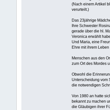
(Nach einem Artikel b
verurteilt.)
Das 23jährige Mädchen
Ihre Schwester Rosina 
gerade über die hl. M
Veronica erwählt habe
Und Maria, eine Freund
Ehre mit ihrem Leben v
Menschen aus den Ort
zum Ort des Mordes un
Obwohl die Erinnerun
Unterscheidung vom S
die notwendigen Schri
Von 1980 an hatte sich
bekannt zu machen un
die Gläubigen ihrer F