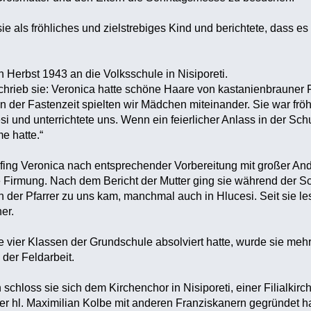
sie als fröhliches und zielstrebiges Kind und berichtete, dass 
 Herbst 1943 an die Volksschule in Nisiporeti.
chrieb sie: Veronica hatte schöne Haare von kastanienbrauner
 in der Fastenzeit spielten wir Mädchen miteinander. Sie war fr
si und unterrichtete uns. Wenn ein feierlicher Anlass in der Schu
e hatte.“
ng Veronica nach entsprechender Vorbereitung mit großer Anda
ge Firmung. Nach dem Bericht der Mutter ging sie während der 
 der Pfarrer zu uns kam, manchmal auch in Hlucesi. Seit sie lese
er.
vier Klassen der Grundschule absolviert hatte, wurde sie mehr 
 der Feldarbeit.
 schloss sie sich dem Kirchenchor in Nisiporeti, einer Filialkirc
der hl. Maximilian Kolbe mit anderen Franziskanern gegründet h