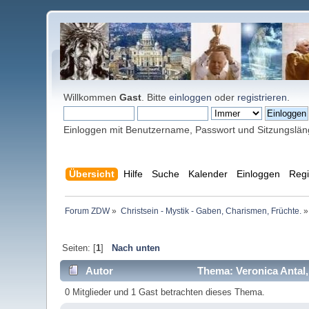
Willkommen
Gast
. Bitte
einloggen
oder
registrieren
.
Einloggen mit Benutzername, Passwort und Sitzungslä
Übersicht
Hilfe
Suche
Kalender
Einloggen
Regi
Forum ZDW
»
Christsein - Mystik - Gaben, Charismen, Früchte.
»
Seiten: [
1
]
Nach unten
Autor
Thema: Veronica Antal,
0 Mitglieder und 1 Gast betrachten dieses Thema.