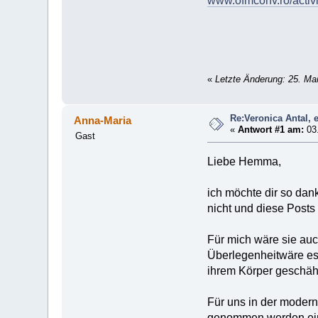
www.ofmconv.ro/activit
«
Letzte Änderung: 25. M
Re:Veronica Antal, 
Anna-Maria
«
Antwort #1 am:
03.
Gast
Liebe Hemma,
ich möchte dir so dank
nicht und diese Post
Für mich wäre sie auc
Überlegenheitwäre es 
ihrem Körper geschäh
Für uns in der moder
genommen werden ein g