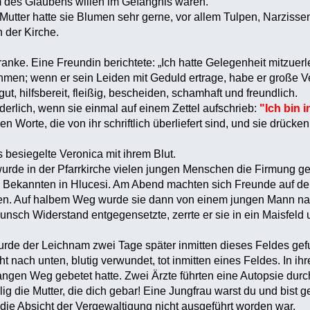
 um des Glaubens willen im Gefängnis waren.
utter hatte sie Blumen sehr gerne, vor allem Tulpen, Narziss
n der Kirche.
anke. Eine Freundin berichtete: „Ich hatte Gelegenheit mitzuerl
men; wenn er sein Leiden mit Geduld ertrage, habe er große Ve
t, hilfsbereit, fleißig, bescheiden, schamhaft und freundlich.
derlich, wenn sie einmal auf einem Zettel aufschrieb:
"Ich bin i
en Worte, die von ihr schriftlich überliefert sind, und sie drüc
 besiegelte Veronica mit ihrem Blut.
rde in der Pfarrkirche vielen jungen Menschen die Firmung ge
 Bekannten in Hlucesi. Am Abend machten sich Freunde auf de
olen. Auf halbem Weg wurde sie dann von einem jungen Mann na
unsch Widerstand entgegensetzte, zerrte er sie in ein Maisfeld 
rde der Leichnam zwei Tage später inmitten dieses Feldes gef
t nach unten, blutig verwundet, tot inmitten eines Feldes. In ih
ngen Weg gebetet hatte. Zwei Ärzte führten eine Autopsie durc
lig die Mutter, die dich gebar! Eine Jungfrau warst du und bist g
s die Absicht der Vergewaltigung nicht ausgeführt worden war.