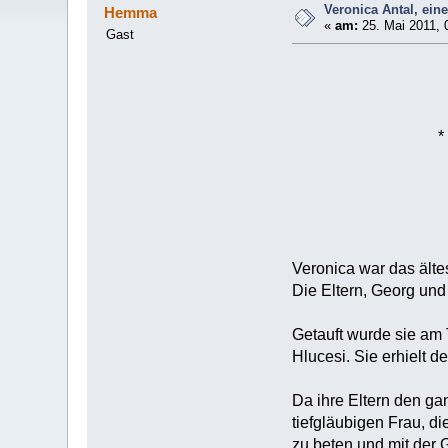
Veronica Antal, ein
Hemma
«
am:
25. Mai 2011, 
Gast
*
Veronica war das älte
Die Eltern, Georg und
Getauft wurde sie am 
Hlucesi. Sie erhielt 
Da ihre Eltern den gan
tiefgläubigen Frau, di
zu beten und mit der