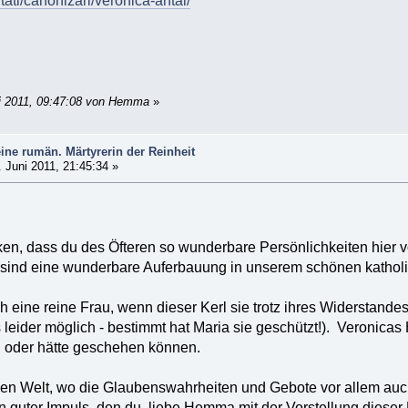
ati/canonizari/veronica-antal/
ai 2011, 09:47:08 von Hemma
»
eine rumän. Märtyrerin der Reinheit
 Juni 2011, 21:45:34 »
en, dass du des Öfteren so wunderbare Persönlichkeiten hier vor
s sind eine wunderbare Auferbauung in unserem schönen kathol
h eine reine Frau, wenn dieser Kerl sie trotz ihres Widerstande
leider möglich - bestimmt hat Maria sie geschützt!). Veronicas
 oder hätte geschehen können.
nen Welt, wo die Glaubenswahrheiten und Gebote vor allem auc
uter Impuls, den du, liebe Hemma mit der Vorstellung dieser M