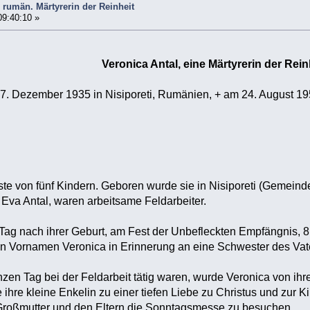
e rumän. Märtyrerin der Reinheit
09:40:10 »
Veronica Antal, eine Märtyrerin der Rein
 7. Dezember 1935 in Nisiporeti, Rumänien, + am 24. August 1
ste von fünf Kindern. Geboren wurde sie in Nisiporeti (Gemeind
 Eva Antal, waren arbeitsame Feldarbeiter.
Tag nach ihrer Geburt, am Fest der Unbefleckten Empfängnis, 8
den Vornamen Veronica in Erinnerung an eine Schwester des Vate
zen Tag bei der Feldarbeit tätig waren, wurde Veronica von ihre
e ihre kleine Enkelin zu einer tiefen Liebe zu Christus und zur Ki
 Großmutter und den Eltern die Sonntagsmesse zu besuchen.