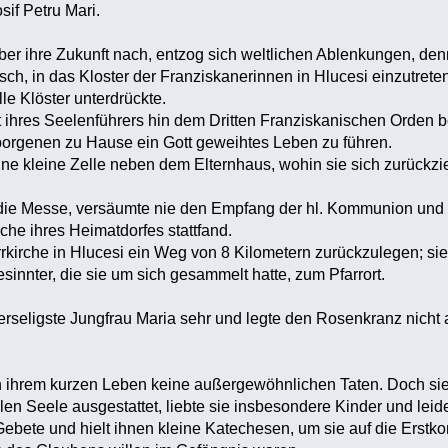
if Petru Mari.
über ihre Zukunft nach, entzog sich weltlichen Ablenkungen, den
ch, in das Kloster der Franziskanerinnen in Hlucesi einzutreten
e Klöster unterdrückte.
at ihres Seelenführers hin dem Dritten Franziskanischen Orden b
borgenen zu Hause ein Gott geweihtes Leben zu führen.
ine kleine Zelle neben dem Elternhaus, wohin sie sich zurückzi
die Messe, versäumte nie den Empfang der hl. Kommunion und pf
che ihres Heimatdorfes stattfand.
rrkirche in Hlucesi ein Weg von 8 Kilometern zurückzulegen; si
sinnter, die sie um sich gesammelt hatte, zum Pfarrort.
llerseligste Jungfrau Maria sehr und legte den Rosenkranz nicht 
in ihrem kurzen Leben keine außergewöhnlichen Taten. Doch sie 
dlen Seele ausgestattet, liebte sie insbesondere Kinder und le
 Gebete und hielt ihnen kleine Katechesen, um sie auf die Erst