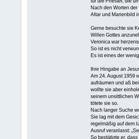
für die Priester, die
Nach den Worten der M
Altar und Marienbild i
Gerne besuchte sie Kr
Willen Gottes anzuneh
Veronica war herzensgu
So ist es nicht verwun
Es ist eines der wenig
Ihre Hingabe an Jesus
Am 24. August 1959 wu
aufräumen und aß bei
wollte sie aber einh
seinem unsittlichen W
tötete sie so.
Nach langer Suche wu
Sie lag mit dem Gesich
regelmäßig auf dem la
Ausruf veranlasst: „Se
So bestätigte er, das