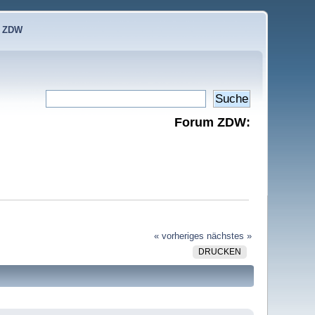
e ZDW
Forum ZDW:
« vorheriges
nächstes »
DRUCKEN