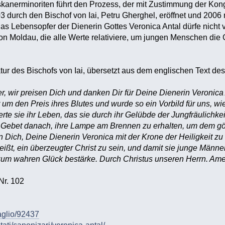
kanerminoriten führt den Prozess, der mit Zustimmung der Kong
 durch den Bischof von Iai, Petru Gherghel, eröffnet und 200
das Lebensopfer der Dienerin Gottes Veronica Antal dürfe nicht
on Moldau, die alle Werte relativiere, um jungen Menschen die
tur des Bischofs von Iai, übersetzt aus dem englischen Text des
er, wir preisen Dich und danken Dir für Deine Dienerin Veronica A
 um den Preis ihres Blutes und wurde so ein Vorbild für uns, wie
rte sie ihr Leben, das sie durch ihr Gelübde der Jungfräulichkei
s Gebet danach, ihre Lampe am Brennen zu erhalten, um dem g
en Dich, Deine Dienerin Veronica mit der Krone der Heiligkeit z
eißt, ein überzeugter Christ zu sein, und damit sie junge Männ
um wahren Glück bestärke. Durch Christus unseren Herrn. Ame
Nr. 102
aglio/92437