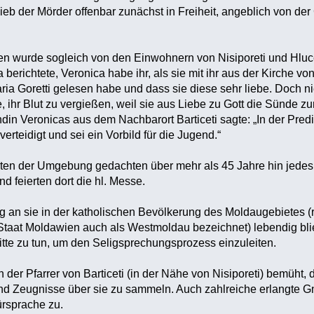
lieb der Mörder offenbar zunächst in Freiheit, angeblich von de
 wurde sogleich von den Einwohnern von Nisiporeti und Hlucesi
berichtete, Veronica habe ihr, als sie mit ihr aus der Kirche v
aria Goretti gelesen habe und dass sie diese sehr liebe. Doch
, ihr Blut zu vergießen, weil sie aus Liebe zu Gott die Sünde z
in Veronicas aus dem Nachbarort Barticeti sagte: „In der Predig
erteidigt und sei ein Vorbild für die Jugend.“
en der Umgebung gedachten über mehr als 45 Jahre hin jedes J
d feierten dort die hl. Messe.
g an sie in der katholischen Bevölkerung des Moldaugebietes 
taat Moldawien auch als Westmoldau bezeichnet) lebendig blieb
tte zu tun, um den Seligsprechungsprozess einzuleiten.
 der Pfarrer von Barticeti (in der Nähe von Nisiporeti) bemüht,
d Zeugnisse über sie zu sammeln. Auch zahlreiche erlangte 
ürsprache zu.