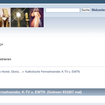
Webseit
nge
strieren
Horeb, Gloria....
»
Katholische Fernsehsender, K-TV u. EWTN
rnsehsender, K-TV u. EWTN (Gelesen 831657 mal)