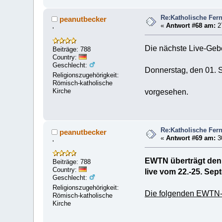
Re:Katholische Fer
peanutbecker
«
Antwort #68 am:
27
'
Die nächste Live-Gebe
Beiträge: 788
Country:
Geschlecht:
Donnerstag, den 01. 
Religionszugehörigkeit:
Römisch-katholische
Kirche
vorgesehen.
Re:Katholische Fer
peanutbecker
«
Antwort #69 am:
30
'
EWTN überträgt den
Beiträge: 788
Country:
live vom 22.-25. Se
Geschlecht:
Religionszugehörigkeit:
Die folgenden EWTN-Ü
Römisch-katholische
Kirche