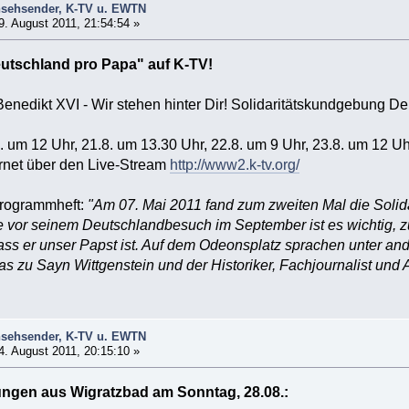
nsehsender, K-TV u. EWTN
. August 2011, 21:54:54 »
eutschland pro Papa" auf K-TV!
Benedikt XVI - Wir stehen hinter Dir! Solidaritätskundgebung 
 um 12 Uhr, 21.8. um 13.30 Uhr, 22.8. um 9 Uhr, 23.8. um 12 Uh
ernet über den Live-Stream
http://www2.k-tv.org/
Programmheft:
"Am 07. Mai 2011 fand zum zweiten Mal die Solida
 vor seinem Deutschlandbesuch im September ist es wichtig, zu
dass er unser Papst ist. Auf dem Odeonsplatz sprachen unter an
s zu Sayn Wittgenstein und der Historiker, Fachjournalist und
nsehsender, K-TV u. EWTN
. August 2011, 20:15:10 »
ungen aus Wigratzbad am Sonntag, 28.08.: