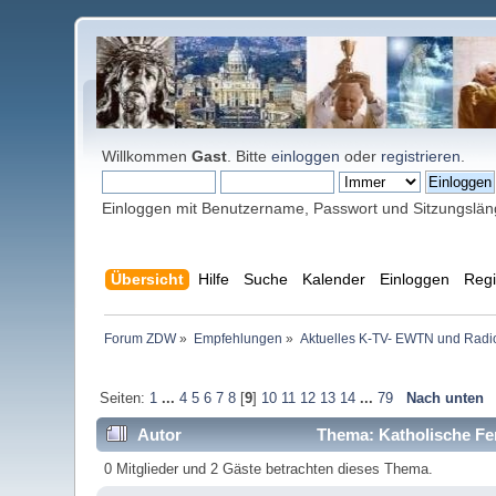
Willkommen
Gast
. Bitte
einloggen
oder
registrieren
.
Einloggen mit Benutzername, Passwort und Sitzungslä
Übersicht
Hilfe
Suche
Kalender
Einloggen
Regi
Forum ZDW
»
Empfehlungen
»
Aktuelles K-TV- EWTN und Radio 
Seiten:
1
...
4
5
6
7
8
[
9
]
10
11
12
13
14
...
79
Nach unten
Autor
Thema: Katholische Fe
0 Mitglieder und 2 Gäste betrachten dieses Thema.