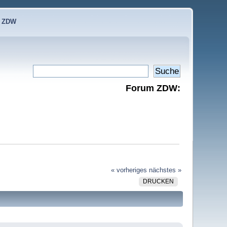
e ZDW
Forum ZDW:
« vorheriges
nächstes »
DRUCKEN