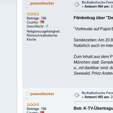
Re:Katholische Fer
peanutbecker
«
Antwort #64 am:
19
'
Filmbeitrag über "D
Beiträge: 788
Country:
Geschlecht:
"Vorfreude auf Papst 
Religionszugehörigkeit:
Römisch-katholische
Kirche
Sendezeiten: Am 20.8.
Natürlich auch im Int
Zum Inhalt aus dem 
München statt. Gerade
u...nd dankbar sind, 
Seewald, Prinz Andrea
Re:Katholische Fer
peanutbecker
«
Antwort #65 am:
24
'
Betr. K-TV-Übertrag
Beiträge: 788
Country: