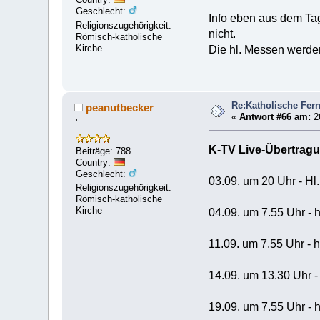
Geschlecht:
Info eben aus dem Ta
Religionszugehörigkeit:
nicht.
Römisch-katholische
Kirche
Die hl. Messen werden
Re:Katholische Fer
peanutbecker
«
Antwort #66 am:
26
'
K-TV Live-Übertragu
Beiträge: 788
Country:
Geschlecht:
03.09. um 20 Uhr - H
Religionszugehörigkeit:
Römisch-katholische
Kirche
04.09. um 7.55 Uhr - h
11.09. um 7.55 Uhr - h
14.09. um 13.30 Uhr 
19.09. um 7.55 Uhr - h