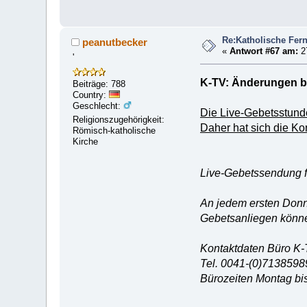
Re:Katholische Fer
peanutbecker
«
Antwort #67 am:
27
'
K-TV: Änderungen be
Beiträge: 788
Country:
Geschlecht:
Die Live-Gebetsstunde 
Religionszugehörigkeit:
Daher hat sich die Kon
Römisch-katholische
Kirche
Live-Gebetssendung f
An jedem ersten Donn
Gebetsanliegen könne
Kontaktdaten Büro K
Tel. 0041-(0)7138598
Bürozeiten Montag bis