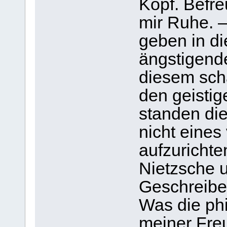
Kopf. Befre
mir Ruhe. 
geben in d
ängstigend
diesem sch
den geisti
standen die
nicht eines
aufzurichte
Nietzsche 
Geschreibe
Was die ph
meiner Fre