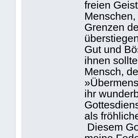
freien Geis
Menschen, 
Grenzen d
überstiege
Gut und Bö
ihnen sollt
Mensch, de
»Übermensc
ihr wunderb
Gottesdien
als fröhlich
Diesem Got