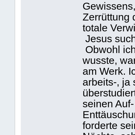
Gewissens,
Zerrüttung 
totale Verw
Jesus such
Obwohl ich
wusste, war
am Werk. I
arbeits-, j
überstudier
seinen Auf
Enttäuschu
forderte se