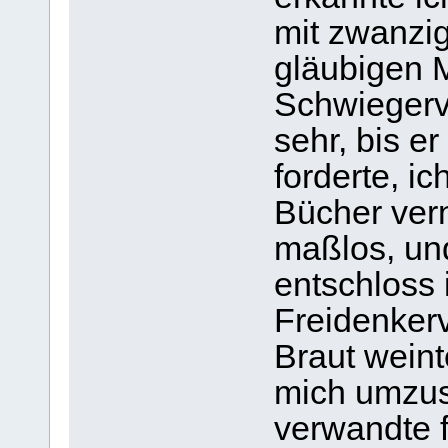
mit zwanzi
gläubigen 
Schwiegerva
sehr, bis e
forderte, ic
Bücher vern
maßlos, un
entschloss 
Freidenker
Braut weint
mich umzus
verwandte f