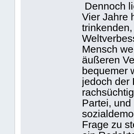
Dennoch lie
Vier Jahre 
trinkenden
Weltverbess
Mensch wer
äußeren Ver
bequemer w
jedoch der 
rachsüchtig
Partei, und 
sozialdemo
Frage zu st