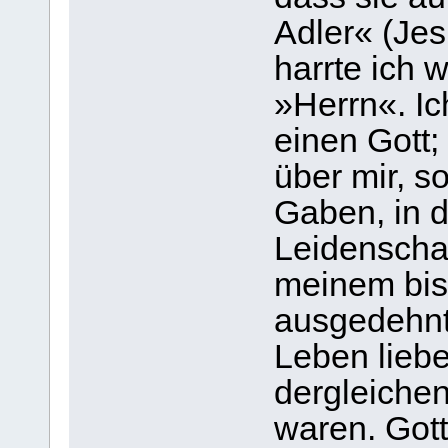
Adler« (Jes.
harrte ich w
»Herrn«. Ic
einen Gott;
über mir, s
Gaben, in 
Leidenschaf
meinem bis
ausgedehnte
Leben lieb
dergleiche
waren. Got