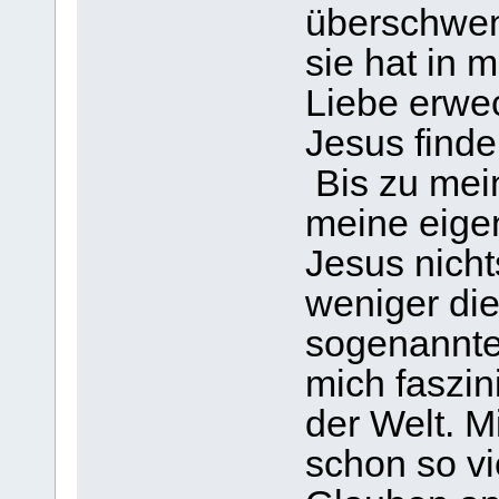
überschwen
sie hat in 
Liebe erwec
Jesus finde
Bis zu mei
meine eige
Jesus nicht
weniger di
sogenannte
mich faszin
der Welt. M
schon so vi