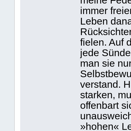
meine Feder
immer freie
Leben danac
Rücksichte
fielen. Auf
jede Sünde
man sie nu
Selbstbewuß
verstand. H
starken, mu
offenbart si
unausweich
»hohen« Le