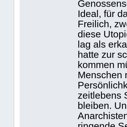
Genossensc
Ideal, für d
Freilich, z
diese Utopi
lag als erka
hatte zur s
kommen müs
Menschen n
Persönlich
zeitlebens 
bleiben. Un
Anarchiste
ringende Se