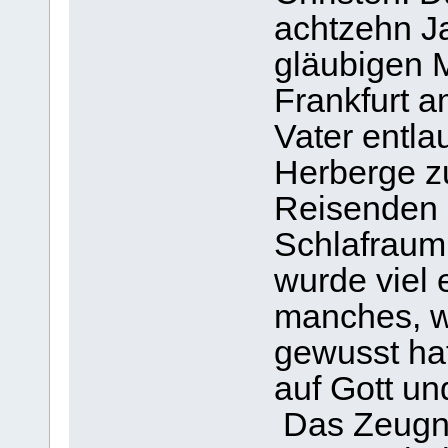
achtzehn J
gläubigen 
Frankfurt 
Vater entla
Herberge z
Reisenden 
Schlafraum
wurde viel 
manches, w
gewusst ha
auf Gott un
Das Zeugni