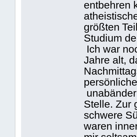
entbehren 
atheistisch
größten Te
Studium der
Ich war no
Jahre alt, d
Nachmittag
persönliche
unabänderl
Stelle. Zur
schwere Sü
waren inner