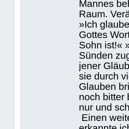
Mannes beh
Raum. Verär
»Ich glaube
Gottes Wor
Sohn ist!«
Sünden zug
jener Gläub
sie durch v
Glauben bri
noch bitter
nur und schl
Einen weit
erkannte ic