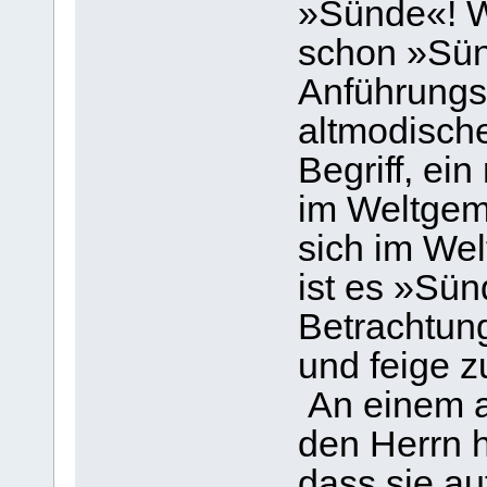
»Sünde«! W
schon »Sün
Anführungs
altmodische 
Begriff, ei
im Weltgem
sich im Wel
ist es »Sün
Betrachtun
und feige z
An einem an
den Herrn h
dass sie au