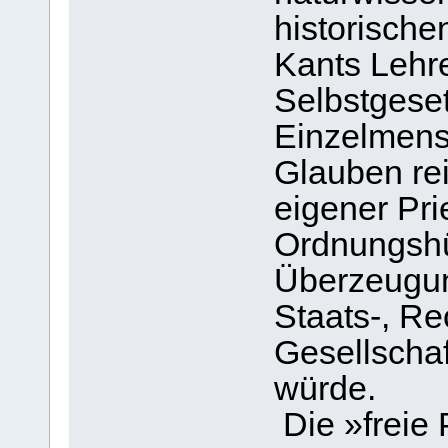
historische
Kants Lehre
Selbstgese
Einzelmensc
Glauben re
eigener Pri
Ordnungshü
Überzeugun
Staats-, Rec
Gesellschaf
würde.
Die »freie P