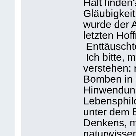
Halt finden
Gläubigkeit
wurde der 
letzten Hof
Enttäuscht
Ich bitte, m
verstehen: 
Bomben in 
Hinwendung
Lebensphil
unter dem 
Denkens, mi
naturwisse