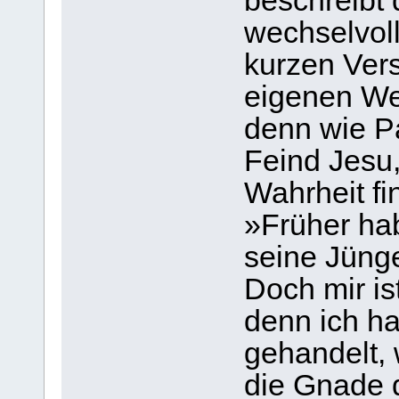
beschreibt 
wechselvol
kurzen Ver
eigenen We
denn wie Pa
Feind Jesu
Wahrheit fin
»Früher hab
seine Jünge
Doch mir is
denn ich h
gehandelt, 
die Gnade d