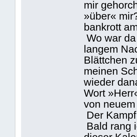
mir gehorch
»über« mir?
bankrott a
Wo war da 
langem Nac
Blättchen z
meinen Schr
wieder dana
Wort »Herr«
von neuem 
Der Kampf 
Bald rang i