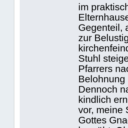
im praktisc
Elternhause
Gegenteil, 
zur Belust
kirchenfein
Stuhl steig
Pfarrers n
Belohnung 
Dennoch na
kindlich er
vor, meine 
Gottes Gna