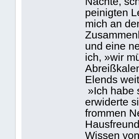
Nächte, sc
peinigten L
mich an de
Zusammenbr
und eine ne
ich, »wir 
Abreißkale
Elends wei
»Ich habe 
erwiderte s
frommen Ne
Hausfreund
Wissen von 