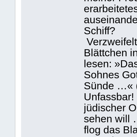
erarbeitete
auseinander
Schiff?
Verzweifelt
Blättchen 
lesen: »Das
Sohnes Gott
Sünde …« (1
Unfassbar! 
jüdischer O
sehen will
flog das Bl