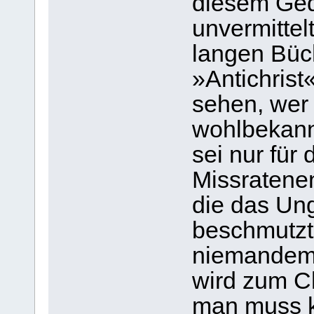
diesem Ged
unvermittel
langen Büc
»Antichrist
sehen, wer r
wohlbekann
sei nur für
Missratenen
die das Ung
beschmutzt
niemandem 
wird zum Ch
man muss 