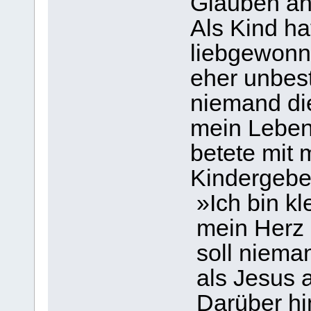
Glauben an
Als Kind ha
liebgewonn
eher unbest
niemand di
mein Leben
betete mit 
Kindergebe
»Ich bin kle
mein Herz 
soll niema
als Jesus a
Darüber hi