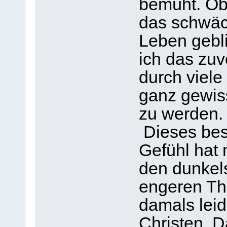
bemüht. Ob
das schwäch
Leben gebli
ich das zuv
durch viele
ganz gewiss
zu werden.
Dieses be
Gefühl hat 
den dunkels
engeren Th
damals lei
Christen. Da