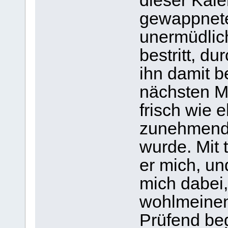
dieser Kale
gewappnete
unermüdlich
bestritt, du
ihn damit b
nächsten M
frisch wie 
zunehmend 
wurde. Mit 
er mich, un
mich dabei,
wohlmeinen
Prüfend beg