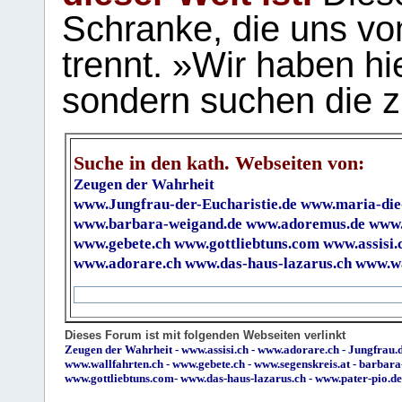
Schranke, die uns vo
trennt. »Wir haben hi
sondern suchen die z
Suche in den kath. Webseiten von:
Zeugen der Wahrheit
www.Jungfrau-der-Eucharistie.de
www.maria-die
www.barbara-weigand.de
www.adoremus.de
www.
www.gebete.ch
www.gottliebtuns.com
www.assisi.
www.adorare.ch
www.das-haus-lazarus.ch
www.wa
Dieses Forum ist mit folgenden Webseiten verlinkt
Zeugen der Wahrheit
-
www.assisi.ch
-
www.adorare.ch
-
Jungfrau.d
www.wallfahrten.ch
-
www.gebete.ch
-
www.segenskreis.at
-
barbara
www.gottliebtuns.com
-
www.das-haus-lazarus.ch
-
www.pater-pio.de