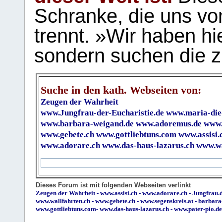
Schranke, die uns vo
trennt. »Wir haben hi
sondern suchen die z
Suche in den kath. Webseiten von:
Zeugen der Wahrheit
www.Jungfrau-der-Eucharistie.de
www.maria-die
www.barbara-weigand.de
www.adoremus.de
www.
www.gebete.ch
www.gottliebtuns.com
www.assisi.
www.adorare.ch
www.das-haus-lazarus.ch
www.wa
Dieses Forum ist mit folgenden Webseiten verlinkt
Zeugen der Wahrheit
-
www.assisi.ch
-
www.adorare.ch
-
Jungfrau.d
www.wallfahrten.ch
-
www.gebete.ch
-
www.segenskreis.at
-
barbara
www.gottliebtuns.com
-
www.das-haus-lazarus.ch
-
www.pater-pio.de