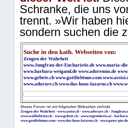
Schranke, die uns vo
trennt. »Wir haben hi
sondern suchen die z
Suche in den kath. Webseiten von:
Zeugen der Wahrheit
www.Jungfrau-der-Eucharistie.de
www.maria-die
www.barbara-weigand.de
www.adoremus.de
www.
www.gebete.ch
www.gottliebtuns.com
www.assisi.
www.adorare.ch
www.das-haus-lazarus.ch
www.wa
Dieses Forum ist mit folgenden Webseiten verlinkt
Zeugen der Wahrheit
-
www.assisi.ch
-
www.adorare.ch
-
Jungfrau.d
www.wallfahrten.ch
-
www.gebete.ch
-
www.segenskreis.at
-
barbara
www.gottliebtuns.com
-
www.das-haus-lazarus.ch
-
www.pater-pio.de