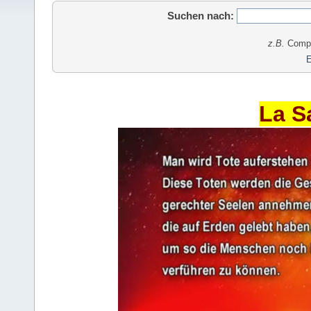
Suchen nach:
z.B.
Comput
E
La S