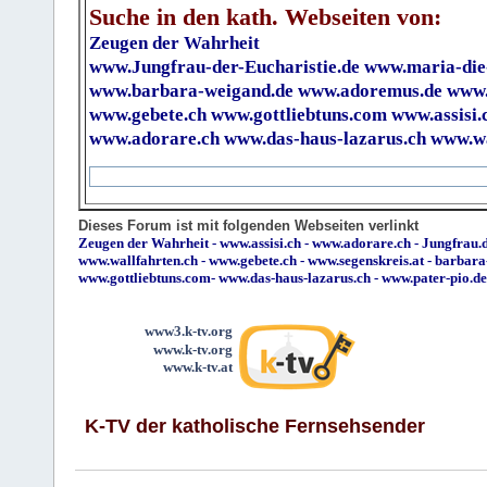
Suche in den kath. Webseiten von:
Zeugen der Wahrheit
www.Jungfrau-der-Eucharistie.de
www.maria-die
www.barbara-weigand.de
www.adoremus.de
www.
www.gebete.ch
www.gottliebtuns.com
www.assisi.
www.adorare.ch
www.das-haus-lazarus.ch
www.wa
Dieses Forum ist mit folgenden Webseiten verlinkt
Zeugen der Wahrheit
-
www.assisi.ch
-
www.adorare.ch
-
Jungfrau.d
www.wallfahrten.ch
-
www.gebete.ch
-
www.segenskreis.at
-
barbara
www.gottliebtuns.com
-
www.das-haus-lazarus.ch
-
www.pater-pio.de
www3.k-tv.org
www.k-tv.org
www.k-tv.at
K-TV der katholische Fernsehsender