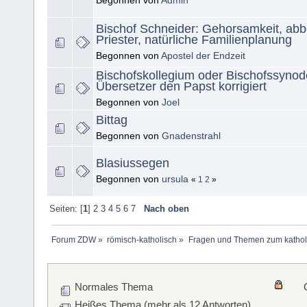
Begonnen von
Admin
Bischof Schneider: Gehorsamkeit, ab
Priester, natürliche Familienplanung
Begonnen von
Apostel der Endzeit
Bischofskollegium oder Bischofssyno
Übersetzer den Papst korrigiert
Begonnen von
Joel
Bittag
Begonnen von
Gnadenstrahl
Blasiussegen
Begonnen von
ursula
«
1
2
»
Seiten: [
1
]
2
3
4
5
6
7
Nach oben
Forum ZDW
»
römisch-katholisch
»
Fragen und Themen zum kathol
Normales Thema
Heißes Thema (mehr als 12 Antworten)