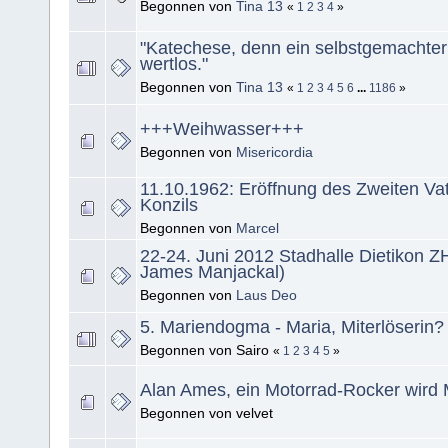
Begonnen von
Tina 13
«
1
2
3
4
»
"Katechese, denn ein selbstgemachter
wertlos."
Begonnen von
Tina 13
«
1
2
3
4
5
6
...
1186
»
+++Weihwasser+++
Begonnen von
Misericordia
11.10.1962: Eröffnung des Zweiten Va
Konzils
Begonnen von
Marcel
22-24. Juni 2012 Stadhalle Dietikon Z
James Manjackal)
Begonnen von
Laus Deo
5. Mariendogma - Maria, Miterlöserin?
Begonnen von Sairo
«
1
2
3
4
5
»
Alan Ames, ein Motorrad-Rocker wird 
Begonnen von velvet