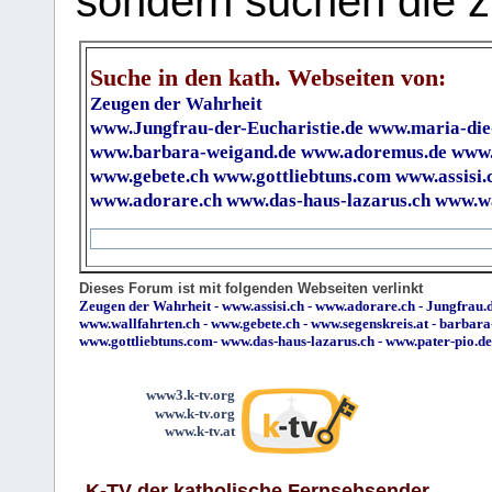
sondern suchen die z
Suche in den kath. Webseiten von:
Zeugen der Wahrheit
www.Jungfrau-der-Eucharistie.de
www.maria-die
www.barbara-weigand.de
www.adoremus.de
www.
www.gebete.ch
www.gottliebtuns.com
www.assisi.
www.adorare.ch
www.das-haus-lazarus.ch
www.wa
Dieses Forum ist mit folgenden Webseiten verlinkt
Zeugen der Wahrheit
-
www.assisi.ch
-
www.adorare.ch
-
Jungfrau.d
www.wallfahrten.ch
-
www.gebete.ch
-
www.segenskreis.at
-
barbara
www.gottliebtuns.com
-
www.das-haus-lazarus.ch
-
www.pater-pio.de
www3.k-tv.org
www.k-tv.org
www.k-tv.at
K-TV der katholische Fernsehsender