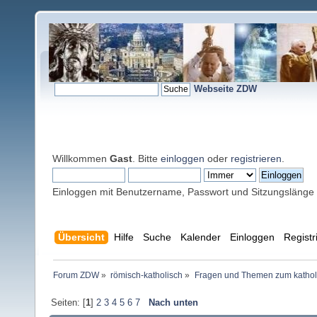
Webseite ZDW
Willkommen
Gast
. Bitte
einloggen
oder
registrieren
.
Einloggen mit Benutzername, Passwort und Sitzungslänge
Übersicht
Hilfe
Suche
Kalender
Einloggen
Registr
Forum ZDW
»
römisch-katholisch
»
Fragen und Themen zum kathol
Seiten: [
1
]
2
3
4
5
6
7
Nach unten