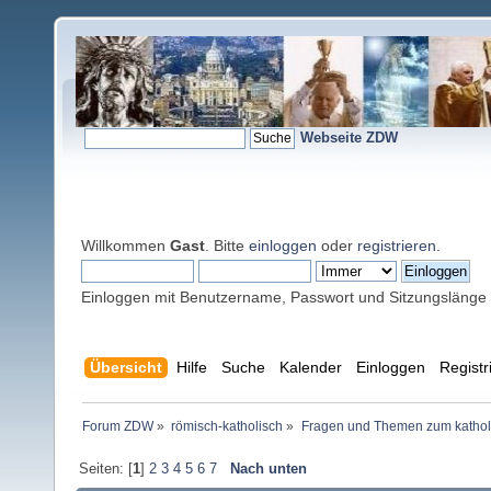
Webseite ZDW
Willkommen
Gast
. Bitte
einloggen
oder
registrieren
.
Einloggen mit Benutzername, Passwort und Sitzungslänge
Übersicht
Hilfe
Suche
Kalender
Einloggen
Registr
Forum ZDW
»
römisch-katholisch
»
Fragen und Themen zum kathol
Seiten: [
1
]
2
3
4
5
6
7
Nach unten