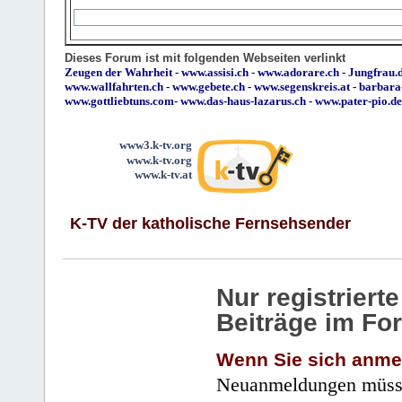
Dieses Forum ist mit folgenden Webseiten verlinkt
Zeugen der Wahrheit
-
www.assisi.ch
-
www.adorare.ch
-
Jungfrau.d
www.wallfahrten.ch
-
www.gebete.ch
-
www.segenskreis.at
-
barbara
www.gottliebtuns.com
-
www.das-haus-lazarus.ch
-
www.pater-pio.de
www3.k-tv.org
www.k-tv.org
www.k-tv.at
K-TV der katholische Fernsehsender
Nur registrier
Beiträge im Fo
Wenn Sie sich anme
Neuanmeldungen müsse