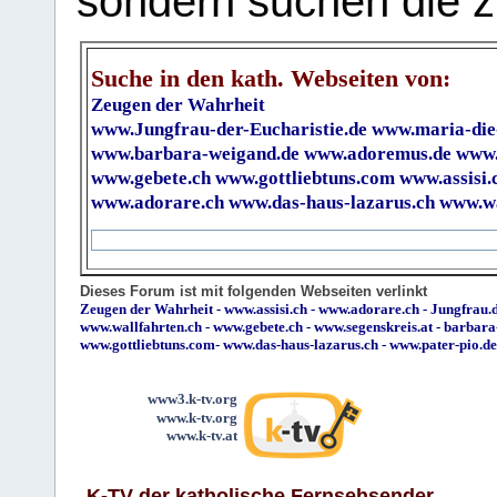
sondern suchen die z
Suche in den kath. Webseiten von:
Zeugen der Wahrheit
www.Jungfrau-der-Eucharistie.de
www.maria-die
www.barbara-weigand.de
www.adoremus.de
www.
www.gebete.ch
www.gottliebtuns.com
www.assisi.
www.adorare.ch
www.das-haus-lazarus.ch
www.wa
Dieses Forum ist mit folgenden Webseiten verlinkt
Zeugen der Wahrheit
-
www.assisi.ch
-
www.adorare.ch
-
Jungfrau.d
www.wallfahrten.ch
-
www.gebete.ch
-
www.segenskreis.at
-
barbara
www.gottliebtuns.com
-
www.das-haus-lazarus.ch
-
www.pater-pio.de
www3.k-tv.org
www.k-tv.org
www.k-tv.at
K-TV der katholische Fernsehsender