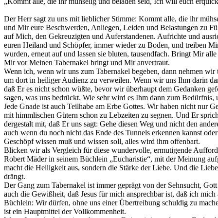
„Kommt alle, die ihr mühselig und beladen seid, Ich will euch erquic
Der Herr sagt zu uns mit lieblicher Stimme: Kommt alle, die ihr mühs
und Mir eure Beschwerden, Anliegen, Leiden und Belastungen zu Fü
auf Mich, den Gekreuzigten und Auferstandenen. Aufrichte und ausri
euren Heiland und Schöpfer, immer wieder zu Boden, und treiben Mir 
wurden, erneut auf und lassen sie bluten, tausendfach. Bringt Mir all
Mir vor Meinen Tabernakel bringt und Mir anvertraut.
Wenn ich, wenn wir uns zum Tabernakel begeben, dann nehmen wir te
um dort in heiliger Audienz zu verweilen. Wenn wir uns Ihm darin da
daß Er es nicht schon wüßte, bevor wir überhaupt dem Gedanken gefol
sagen, was uns bedrückt. Wie sehr wird es Ihm dann zum Bedürfnis, 
Jede Gnade ist auch Teilhabe am Erbe Gottes. Wir haben nicht nur G
mit himmlischen Gütern schon zu Lebzeiten zu segnen. Und Er spricht
dergestalt mit, daß Er uns sagt: Gehe diesen Weg und nicht den anderen
auch wenn du noch nicht das Ende des Tunnels erkennen kannst oder 
Geschöpf wissen muß und wissen soll, alles wird ihm offenbart.
Blicken wir als Vergleich für diese wundervolle, ermutigende Aufford
Robert Mäder in seinem Büchlein „Eucharistie“, mit der Meinung aufg
macht die Heiligkeit aus, sondern die Stärke der Liebe. Und die Liebe
drängt.
Der Gang zum Tabernakel ist immer geprägt von der Sehnsucht, Gott z
auch die Gewißheit, daß Jesus für mich ansprechbar ist, daß ich mich 
Büchlein: Wir dürfen, ohne uns einer Übertreibung schuldig zu mache
ist ein Hauptmittel der Vollkommenheit.