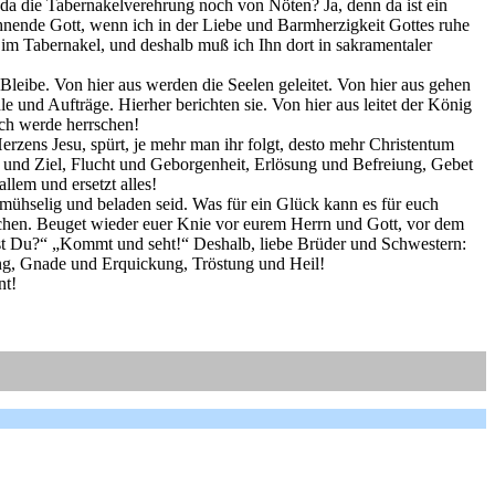
 da die Tabernakelverehrung noch von Nöten? Ja, denn da ist ein
nende Gott, wenn ich in der Liebe und Barmherzigkeit Gottes ruhe
t im Tabernakel, und deshalb muß ich Ihn dort in sakramentaler
eibe. Von hier aus werden die Seelen geleitet. Von hier aus gehen
le und Aufträge. Hierher berichten sie. Von hier aus leitet der König
Ich werde herrschen!
rzens Jesu, spürt, je mehr man ihr folgt, desto mehr Christentum
cht und Ziel, Flucht und Geborgenheit, Erlösung und Befreiung, Gebet
lem und ersetzt alles!
ühselig und beladen seid. Was für ein Glück kann es für euch
echen. Beuget wieder euer Knie vor eurem Herrn und Gott, vor dem
nst Du?“ „Kommt und seht!“ Deshalb, liebe Brüder und Schwestern:
ng, Gnade und Erquickung, Tröstung und Heil!
nt!