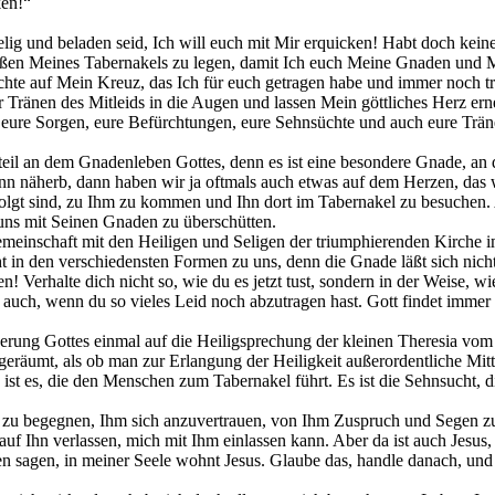
ken!“
elig und beladen seid, Ich will euch mit Mir erquicken! Habt doch kei
ßen Meines Tabernakels zu legen, damit Ich euch Meine Gnaden und M
chte auf Mein Kreuz, das Ich für euch getragen habe und immer noch tr
Tränen des Mitleids in die Augen und lassen Mein göttliches Herz erne
e eure Sorgen, eure Befürchtungen, eure Sehnsüchte und auch eure Tränen
il an dem Gnadenleben Gottes, denn es ist eine besondere Gnade, an 
nn näherb, dann haben wir ja oftmals auch etwas auf dem Herzen, das 
gt sind, zu Ihm zu kommen und Ihn dort im Tabernakel zu besuchen. Ab
uns mit Seinen Gnaden zu überschütten.
emeinschaft mit den Heiligen und Seligen der triumphierenden Kirche 
 in den verschiedensten Formen zu uns, denn die Gnade läßt sich nicht
! Verhalte dich nicht so, wie du es jetzt tust, sondern in der Weise, wi
auch, wenn du so vieles Leid noch abzutragen hast. Gott findet immer
erung Gottes einmal auf die Heiligsprechung der kleinen Theresia vom K
eräumt, als ob man zur Erlangung der Heiligkeit außerordentliche Mitt
 ist es, die den Menschen zum Tabernakel führt. Es ist die Sehnsucht, d
u begegnen, Ihm sich anzuvertrauen, von Ihm Zuspruch und Segen zu er
auf Ihn verlassen, mich mit Ihm einlassen kann. Aber da ist auch Jesus,
n sagen, in meiner Seele wohnt Jesus. Glaube das, handle danach, und