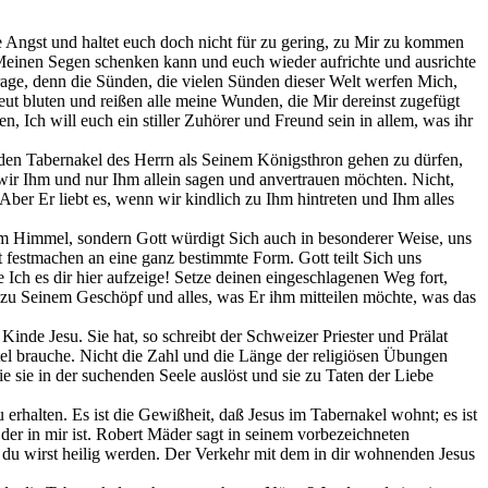
ne Angst und haltet euch doch nicht für zu gering, zu Mir zu kommen
einen Segen schenken kann und euch wieder aufrichte und ausrichte
age, denn die Sünden, die vielen Sünden dieser Welt werfen Mich,
ut bluten und reißen alle meine Wunden, die Mir dereinst zugefügt
, Ich will euch ein stiller Zuhörer und Freund sein in allem, was ihr
den Tabernakel des Herrn als Seinem Königsthron gehen zu dürfen,
wir Ihm und nur Ihm allein sagen und anvertrauen möchten. Nicht,
er Er liebt es, wenn wir kindlich zu Ihm hintreten und Ihm alles
im Himmel, sondern Gott würdigt Sich auch in besonderer Weise, uns
 festmachen an eine ganz bestimmte Form. Gott teilt Sich uns
e Ich es dir hier aufzeige! Setze deinen eingeschlagenen Weg fort,
 zu Seinem Geschöpf und alles, was Er ihm mitteilen möchte, was das
inde Jesu. Sie hat, so schreibt der Schweizer Priester und Prälat
el brauche. Nicht die Zahl und die Länge der religiösen Übungen
ie sie in der suchenden Seele auslöst und sie zu Taten der Liebe
halten. Es ist die Gewißheit, daß Jesus im Tabernakel wohnt; es ist
 der in mir ist. Robert Mäder sagt in seinem vorbezeichneten
 du wirst heilig werden. Der Verkehr mit dem in dir wohnenden Jesus