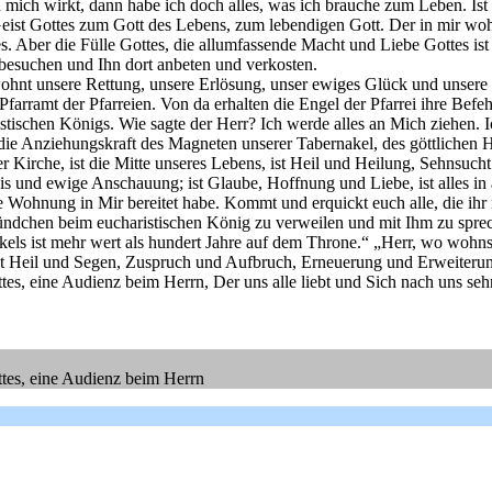
mich wirkt, dann habe ich doch alles, was ich brauche zum Leben. Ist
ist Gottes zum Gott des Lebens, zum lebendigen Gott. Der in mir woh
es. Aber die Fülle Gottes, die allumfassende Macht und Liebe Gottes is
 besuchen und Ihn dort anbeten und verkosten.
hnt unsere Rettung, unsere Erlösung, unser ewiges Glück und unsere Bl
Pfarramt der Pfarreien. Von da erhalten die Engel der Pfarrei ihre Befeh
ristischen Königs. Wie sagte der Herr? Ich werde alles an Mich ziehen. 
ie Anziehungskraft des Magneten unserer Tabernakel, des göttlichen He
 der Kirche, ist die Mitte unseres Lebens, ist Heil und Heilung, Sehnsu
 und ewige Anschauung; ist Glaube, Hoffnung und Liebe, ist alles in al
ohnung in Mir bereitet habe. Kommt und erquickt euch alle, die ihr m
lstündchen beim eucharistischen König zu verweilen und mit Ihm zu spr
kels ist mehr wert als hundert Jahre auf dem Throne.“ „Herr, wo woh
st Heil und Segen, Zuspruch und Aufbruch, Erneuerung und Erweiteru
s, eine Audienz beim Herrn, Der uns alle liebt und Sich nach uns seh
tes, eine Audienz beim Herrn