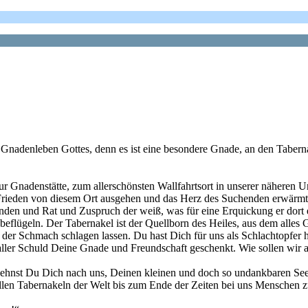
Gnadenleben Gottes, denn es ist eine besondere Gnade, an den Tabern
ur Gnadenstätte, zum allerschönsten Wallfahrtsort in unserer näheren
 und Frieden von diesem Ort ausgehen und das Herz des Suchenden erw
inden und Rat und Zuspruch der weiß, was für eine Erquickung er dort
beflügeln. Der Tabernakel ist der Quellborn des Heiles, aus dem alle
z der Schmach schlagen lassen. Du hast Dich für uns als Schlachtopfer
ller Schuld Deine Gnade und Freundschaft geschenkt. Wie sollen wir al
ehnst Du Dich nach uns, Deinen kleinen und doch so undankbaren Seelen
allen Tabernakeln der Welt bis zum Ende der Zeiten bei uns Menschen z