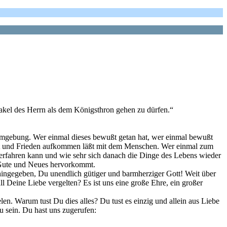
akel des Herrn als dem Königsthron gehen zu dürfen.“
 Umgebung. Wer einmal dieses bewußt getan hat, wer einmal bewußt
ärmt und Frieden aufkommen läßt mit dem Menschen. Wer einmal zum
 erfahren kann und wie sehr sich danach die Dinge des Lebens wieder
s Gute und Neues hervorkommt.
 hingegeben, Du unendlich gütiger und barmherziger Gott! Weit über
l Deine Liebe vergelten? Es ist uns eine große Ehre, ein großer
. Warum tust Du dies alles? Du tust es einzig und allein aus Liebe
u sein. Du hast uns zugerufen: