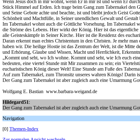
Wenn Jesus doch in mir wohnt, wenn Er in mir ist und wenn Er durch 
Stück Himmel auf Erden. Ich trage beim Gang zum Tabernakel den Ge
und Seine Gebote achte und beachte, ist und bleibt jedoch Geist Gott
Schönheit und Machtfülle, in Seiner unendlichen Gewalt und Gestalt
Im Tabernakel wohnt auch die Göttliche Vorsehung. Im Tabernakel wo
die Ströme des Lebens. Hier wirkt der König. Hier ist das eigentliche 
alle Geisteskämpfe in Seiner Kirche. Hier ist die Residenz des eucha
Daran erkennt man echtes Christentum in den Christen. Je mehr man d
haben wir. Die heilige Hostie ist das Zentrum der Welt, ist die Mitte
und Erhörung, Glaube und Wissen, Macht und Herrlichkeit, Erkenntnis
„Kommt und seht, wo Ich wohne. Kommt und seht, wie Ich euch eine W
bedeuten, eine viertel Stunde mit Mir zusammen zu sein; ein Vierte
eucharistischen König dieser Welt! Eine Stunde am Fuße des Taberna
Auf zum Tabernakel, zum Thronsitz unseres wahren Königs! Darin i
Der Gang zum Tabernakel ist aber zugleich auch eine Umarmung Gotte
Wolfgang E. Bastian www.barbara-weigand.de
Hildegard51
:
Der Gang zum Tabernakel ist aber zugleich auch eine Umarmung Got
Navigation
[0]
Themen-Index
Zur normalen Ansicht wechseln