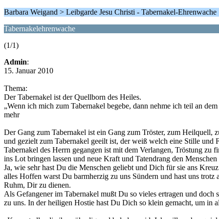
Barbara Weigand > Leibgarde Jesu Christi - Tabernakel-Ehrenwache
Tabernakelehrenwache
(1/1)
Admin
:
15. Januar 2010
Thema:
Der Tabernakel ist der Quellborn des Heiles.
„Wenn ich mich zum Tabernakel begebe, dann nehme ich teil an dem 
mehr
Der Gang zum Tabernakel ist ein Gang zum Tröster, zum Heilquell, z
und gezielt zum Tabernakel geeilt ist, der weiß welch eine Stille
Tabernakel des Herrn gegangen ist mit dem Verlangen, Tröstung zu f
ins Lot bringen lassen und neue Kraft und Tatendrang den Menschen 
Ja, wie sehr hast Du die Menschen geliebt und Dich für sie ans Kreu
alles Hoffen warst Du barmherzig zu uns Sündern und hast uns trotz a
Ruhm, Dir zu dienen.
Als Gefangener im Tabernakel mußt Du so vieles ertragen und doch s
zu uns. In der heiligen Hostie hast Du Dich so klein gemacht, um in 