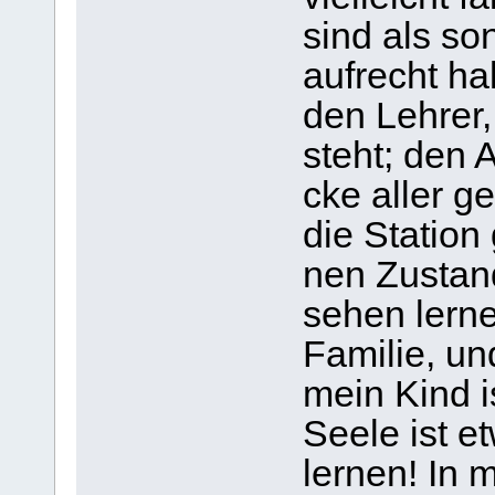
sind als so
auf­recht h
den Leh­rer,
steht; den A
cke aller ge
die Sta­tion
nen Zustan
sehen ler­ne
Fami­lie, und
mein Kind is
Seele ist e
ler­nen! In 