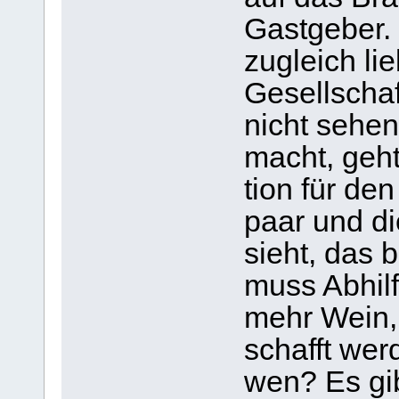
Gast­ge­ber.
zugleich li
Gesell­schaf
nicht sehen.
macht, geht 
tion für den
paar und d
sieht, das 
muss Abhilf
mehr Wein, 
schafft wer
wen? Es gib