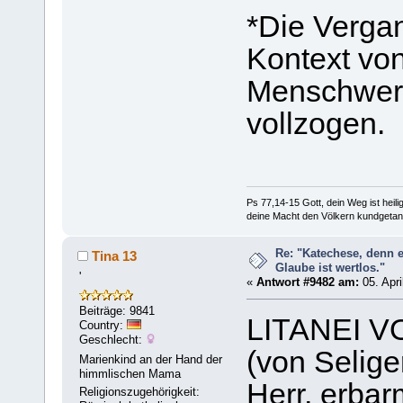
*Die Vergan
Kontext vo
Menschwerdu
vollzogen.
Ps 77,14-15 Gott, dein Weg ist heilig
deine Macht den Völkern kundgetan
Re: "Katechese, denn 
Tina 13
Glaube ist wertlos."
'
«
Antwort #9482 am:
05. Apri
Beiträge: 9841
LITANEI 
Country:
Geschlecht:
(von Selig
Marienkind an der Hand der
himmlischen Mama
Herr, erbar
Religionszugehörigkeit: