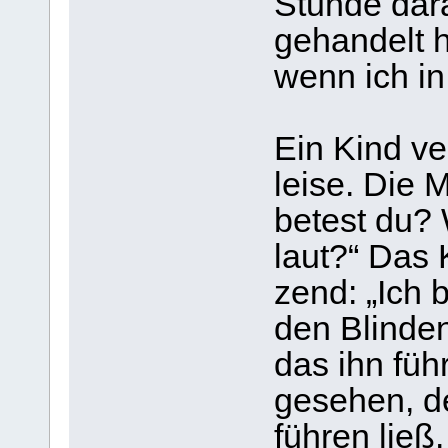
Stunde dar­
gehan­delt 
wenn ich in
Ein Kind ver
leise. Die M
betest du? 
laut?“ Das K
zend: „Ich b
den Blin­de
das ihn führ
gese­hen, d
füh­ren ließ