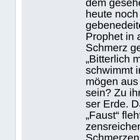
dem gese­he
heute noch p
gebe­ne­deit
Pro­phet in 
Schmerz ges
„Bit­ter­lic
schwimmt in
mögen aus 
sein? Zu ihr
ser Erde. D
„Faust“ fle
zens­rei­che
Schmer­zens­