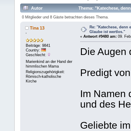
Autor
Thema: "Katechese, denn 
0 Mitglieder und 8 Gäste betrachten dieses Thema.
Re: "Katechese, denn 
Tina 13
Glaube ist wertlos."
'
«
Antwort #9480 am:
09. Febr
Beiträge: 9841
Die Augen de
Country:
Geschlecht:
Marienkind an der Hand der
himmlischen Mama
Predigt vo
Religionszugehörigkeit:
Römisch-katholische
Kirche
Im Namen d
und des Hei­
Geliebte im