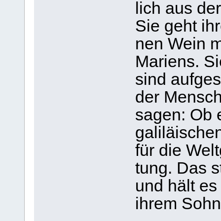
lich aus der
Sie geht ih
nen Wein m
Mari­ens. S
sind auf­ge­
der Men­sch
sagen: Ob e
gali­lä­i­sc
für die Wel
tung. Das s
und hält es
ihrem Sohn 