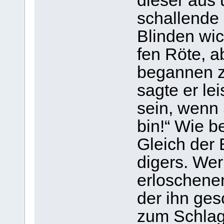
die­ser aus
schal­lende 
Blin­den wic
fen Röte, a
began­nen z
sagte er lei
sein, wenn 
bin!“ Wie b
Gleich der 
di­gers. We
erlo­sche­n
der ihn gesc
zum Schlage