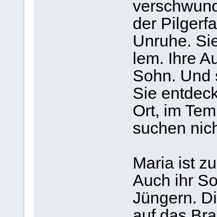
ver­schwun­
der Pil­ger­f
Unruhe. Sie
lem. Ihre A
Sohn. Und s
Sie ent­deck
Ort, im Tem
suchen nicht
Maria ist zu
Auch ihr So
Jün­gern. D
auf das Bra