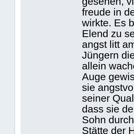
gese­hen, vi
freude in de
wirkte. Es b
Elend zu se
angst litt a
Jün­gern di
allein wach
Auge gewiss
sie angst­v
sei­ner Qua
dass sie de
Sohn durch 
Stätte der H