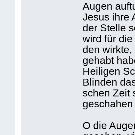
Augen auf­t
Jesus ihre 
der Stelle 
wird für die
den wirkte,
gehabt hab
Hei­li­gen S
Blin­den das
schen Zeit s
gescha­hen 
O die Augen