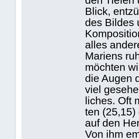
den Tie­fen
Blick, ent­z
des Bil­des 
Kom­po­si­ti
alles ander
Mari­ens ru
möch­ten wi
die Augen d
viel gese­he
li­ches. Of
ten (25,15)
auf den Her
Von ihm emp