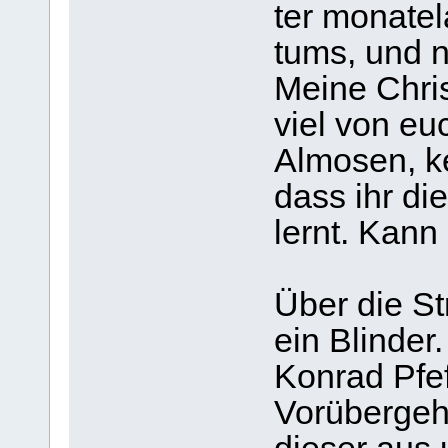
ter mona­te
tums, und n
Meine Chris
viel von euc
Almo­sen, ke
dass ihr di
lernt. Kann
Über die St
ein Blin­der
Kon­rad Pfef
Vor­über­ge­