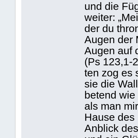
und die Fü
wei­ter: „Me
der du thro
Augen der 
Augen auf d
(Ps 123,1-2)
ten zog es 
sie die Wall­
betend wie a
als man mir
Hause des H
Anblick des