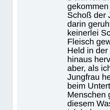
gekommen 
Schoß der J
darin geruh
keinerlei Sc
Fleisch ge
Held in der
hinaus her
aber, als i
Jungfrau he
beim Unter
Menschen ge
diesem Wass