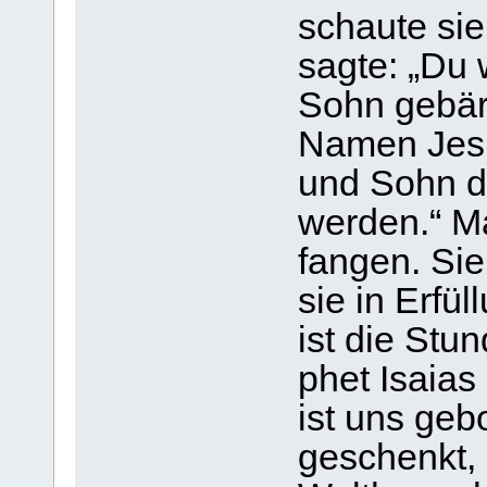
schaute si
sagte: „Du 
Sohn gebä­r
Namen Jesu
und Sohn de
wer­den.“ M
fan­gen. Sie
sie in Erfü
ist die Stu
phet Isaias
ist uns gebo
geschenkt, a