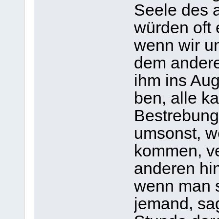
Seele des a
wür­den oft 
wenn wir un
dem ande­re
ihm ins Au
ben, alle kar
Bestre­bun­
umsonst, we
kom­men, ve
ande­ren hin
wenn man so
jemand, sagt