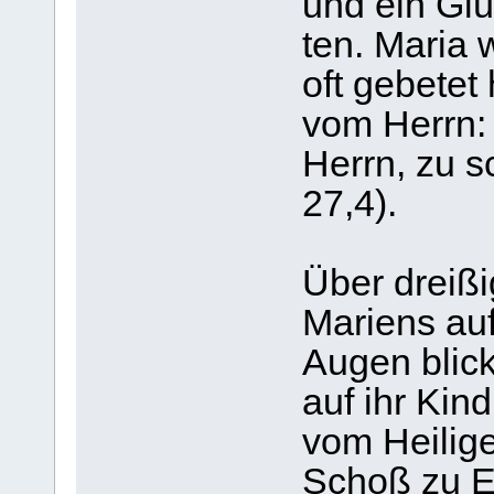
und ein Glüc
ten. Maria
oft gebe­tet
vom Herrn:
Herrn, zu s
27,4).
Über drei­ß
Mari­ens au
Augen blick
auf ihr Kind
vom Hei­li­g
Schoß zu Eli