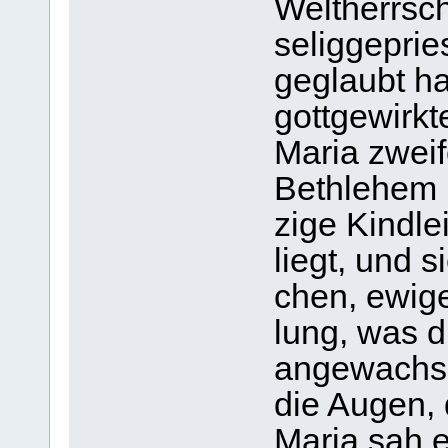
Welt­herr­sc
selig­ge­pri
geglaubt ha
gott­ge­wirk
Maria zwei­
Beth­le­hem 
zige Kind­le
liegt, und s
chen, ewi­ge
lung, was d
an­ge­wach­s
die Augen, 
Maria sah e