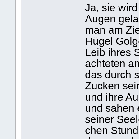
Ja, sie wir
Augen gela
man am Zie
Hügel Gol­go
Leib ihres 
ach­te­ten an
das durch s
Zucken sei­
und ihre Aug
und sahen 
sei­ner Seel
chen Stun­d