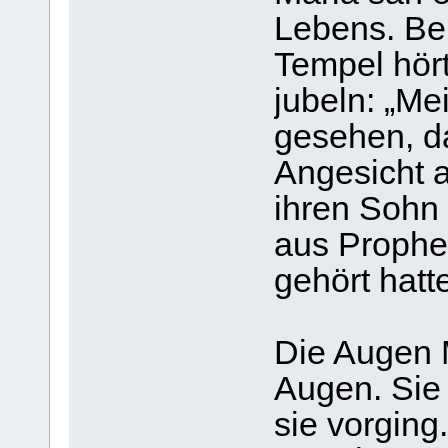
Lebens. Bei
Tem­pel hör
jubeln: „M
gese­hen, d
Ange­sicht a
ihren Sohn 
aus Pro­phe
gehört hatt
Die Augen 
Augen. Sie
sie vor­ging