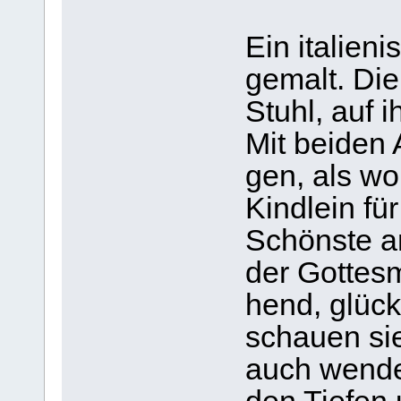
Ein ita­lie­n
gemalt. Die 
Stuhl, auf 
Mit bei­den
gen, als wo
Kind­lein fü
Schönste a
der Got­tes­
hend, glück­
schauen si
auch wen­de