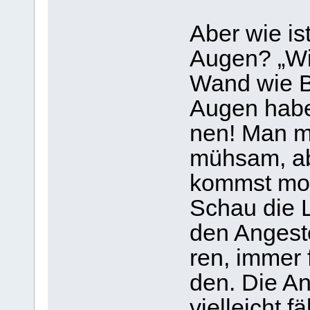
Aber wie is
Augen? „Wir
Wand wie Bl
Augen haben
nen! Man mu
müh­sam, ab
kommst mor­
Schau die Le
den Ange­ste
ren, immer 
den. Die Ang
viel­leicht f