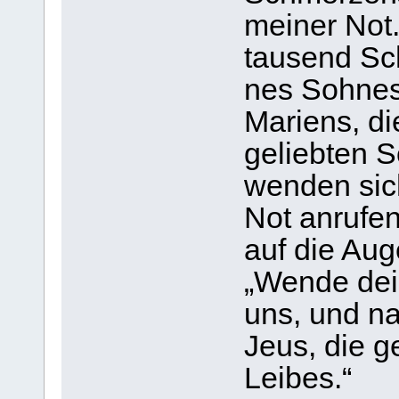
mei­ner Not
tau­send Sc
nes Soh­nes
Mari­ens, di
gelieb­ten 
wen­den sich
Not anru­fen.
auf die Auge
„Wende dein
uns, und na
Jeus, die ge
Lei­bes.“