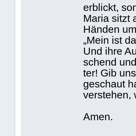
erblickt, so
Maria sitzt 
Hän­den ums
„Mein ist da
Und ihre Au
schend und 
ter! Gib un
geschaut ha
ver­ste­hen,
Amen.