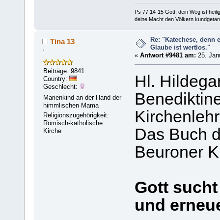
Ps 77,14-15 Gott, dein Weg ist heilig
deine Macht den Völkern kundgetan
Re: "Katechese, denn 
Tina 13
Glaube ist wertlos."
'
«
Antwort #9481 am:
25. Janu
Beiträge: 9841
Hl. Hildega
Country:
Geschlecht:
Benediktine
Marienkind an der Hand der
himmlischen Mama
Kirchenlehr
Religionszugehörigkeit:
Römisch-katholische
Das Buch de
Kirche
Beuroner K
Gott sucht
und erneue