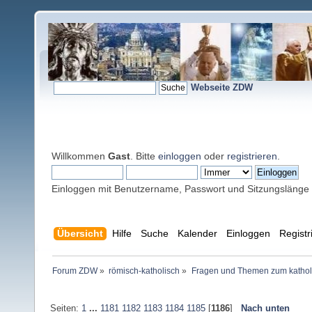
Webseite ZDW
Willkommen
Gast
. Bitte
einloggen
oder
registrieren
.
Einloggen mit Benutzername, Passwort und Sitzungslänge
Übersicht
Hilfe
Suche
Kalender
Einloggen
Registr
Forum ZDW
»
römisch-katholisch
»
Fragen und Themen zum kathol
Seiten:
1
...
1181
1182
1183
1184
1185
[
1186
]
Nach unten