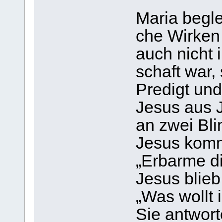
Maria beglei­
che Wir­ken
auch nicht i
schaft war, 
Pre­digt und
Jesus aus Je
an zwei Blin
Jesus komme
„Erbarme di
Jesus blieb
„Was wollt i
Sie ant­wor­