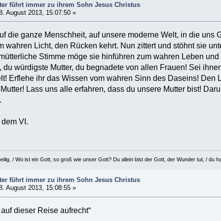
ter führt immer zu ihrem Sohn Jesus Christus
. August 2013, 15:07:50 »
uf die ganze Menschheit, auf unsere moderne Welt, in die uns Go
em wahren Licht, den Rücken kehrt. Nun zittert und stöhnt sie un
 mütterliche Stimme möge sie hinführen zum wahren Leben und 
 du würdigste Mutter, du begnadete von allen Frauen! Sei ihnen L
lt! Erflehe ihr das Wissen vom wahren Sinn des Daseins! Den L
Mutter! Lass uns alle erfahren, dass du unsere Mutter bist! Darum
.
 dem VI.
eilig. / Wo ist ein Gott, so groß wie unser Gott? Du allein bist der Gott, der Wunder tut, / d
ter führt immer zu ihrem Sohn Jesus Christus
. August 2013, 15:08:55 »
auf dieser Reise aufrecht“