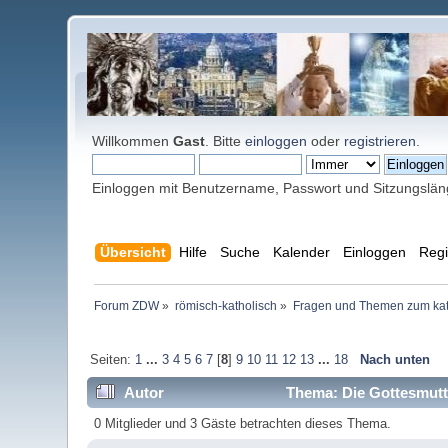
Willkommen
Gast
. Bitte
einloggen
oder
registrieren
.
Einloggen mit Benutzername, Passwort und Sitzungslä
Übersicht
Hilfe
Suche
Kalender
Einloggen
Regi
Forum ZDW
»
römisch-katholisch
»
Fragen und Themen zum kat
Seiten:
1
...
3
4
5
6
7
[
8
]
9
10
11
12
13
...
18
Nach unten
Autor
Thema: Die Gottesmutte
0 Mitglieder und 3 Gäste betrachten dieses Thema.