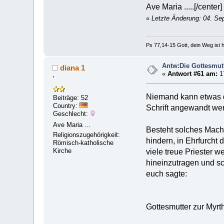
Ave Maria .....[/center]
«
Letzte Änderung: 04. Se
Ps 77,14-15 Gott, dein Weg ist h
Antw:Die Gottesmut
diana 1
«
Antwort #61 am:
1
'
Niemand kann etwas d
Beiträge: 52
Country:
Schrift angewandt we
Geschlecht:
Ave Maria ...
Besteht solches Macht
Religionszugehörigkeit:
hindern, in Ehrfurcht
Römisch-katholische
Kirche
viele treue Priester 
hineinzutragen und sc
euch sagte:
Gottesmutter zur Myrt