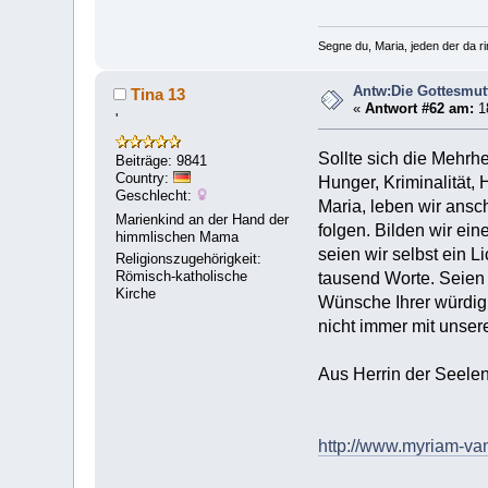
Segne du, Maria, jeden der da rin
Antw:Die Gottesmut
Tina 13
«
Antwort #62 am:
1
'
Sollte sich die Mehrhe
Beiträge: 9841
Country:
Hunger, Kriminalität,
Geschlecht:
Maria, leben wir ansc
Marienkind an der Hand der
folgen. Bilden wir ei
himmlischen Mama
seien wir selbst ein 
Religionszugehörigkeit:
Römisch-katholische
tausend Worte. Seien 
Kirche
Wünsche Ihrer würdig
nicht immer mit unse
Aus Herrin der Seele
http://www.myriam-va