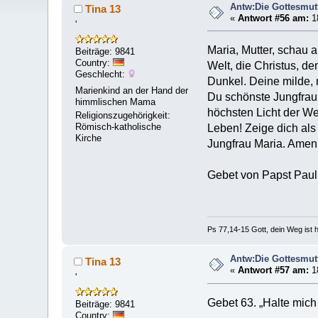
Antw:Die Gottesmut
Tina 13
«
Antwort #56 am:
18
'
Maria, Mutter, schau a
Beiträge: 9841
Country:
Welt, die Christus, d
Geschlecht:
Dunkel. Deine milde,
Marienkind an der Hand der
Du schönste Jungfrau,
himmlischen Mama
höchsten Licht der We
Religionszugehörigkeit:
Römisch-katholische
Leben! Zeige dich als 
Kirche
Jungfrau Maria. Amen
Gebet von Papst Paul
Ps 77,14-15 Gott, dein Weg ist h
Antw:Die Gottesmut
Tina 13
«
Antwort #57 am:
18
'
Gebet 63. „Halte mich 
Beiträge: 9841
Country: