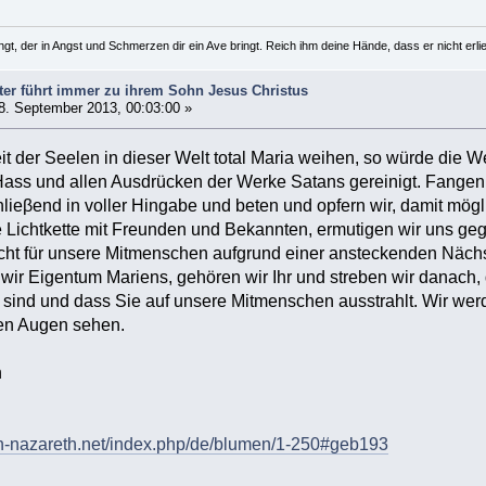
gt, der in Angst und Schmerzen dir ein Ave bringt. Reich ihm deine Hände, dass er nicht erliegt
ter führt immer zu ihrem Sohn Jesus Christus
8. September 2013, 00:03:00 »
it der Seelen in dieser Welt total Maria weihen, so würde die We
 Hass und allen Ausdrücken der Werke Satans gereinigt. Fangen w
hlieβend in voller Hingabe und beten und opfern wir, damit mög
ne Lichtkette mit Freunden und Bekannten, ermutigen wir uns geg
Licht für unsere Mitmenschen aufgrund einer ansteckenden Nächs
wir Eigentum Mariens, gehören wir Ihr und streben wir danach,
 sind und dass Sie auf unsere Mitmenschen ausstrahlt. Wir we
ren Augen sehen.
n
n-nazareth.net/index.php/de/blumen/1-250#geb193