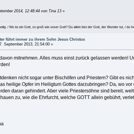
ptember 2014, 12:48:44 von Tina 13
»
eilig. / Wo ist ein Gott, so groß wie unser Gott? Du allein bist der Gott, der Wunder tut, / d
ter führt immer zu ihrem Sohn Jesus Christus
7. September 2013, 21:54:00 »
avon mitnehmen. Alles muss einst zurück gelassen werden! Un
rden!
denken nicht sogar unter Bischöfen und Priestern? Gibt es nich
 das heilige Opfer im Heiligtum Gottes darzubringen? Da, wo v
werden daran gehindert. Aber viele Priestersöhne sind bereit, 
hauen zu, wie die Ehrfurcht, welche GOTT allein gebührt, verlet
ha