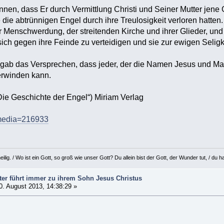
ennen, dass Er durch Vermittlung Christi und Seiner Mutter j
e die abtrünnigen Engel durch ihre Treulosigkeit verloren hatte
 Menschwerdung, der streitenden Kirche und ihrer Glieder, und 
ich gegen ihre Feinde zu verteidigen und sie zur ewigen Seligke
gab das Versprechen, dass jeder, der die Namen Jesus und Mari
erwinden kann.
Die Geschichte der Engel“) Miriam Verlag
/?media=216933
eilig. / Wo ist ein Gott, so groß wie unser Gott? Du allein bist der Gott, der Wunder tut, / d
ter führt immer zu ihrem Sohn Jesus Christus
. August 2013, 14:38:29 »