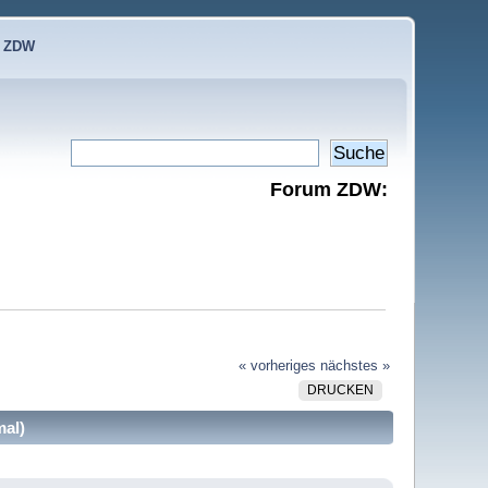
e ZDW
Forum ZDW:
« vorheriges
nächstes »
DRUCKEN
mal)