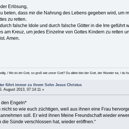
 der Erlösung,
 zu beten, dass mir die Nahrung des Lebens gegeben wird, um mi
tes zu retten.
ie durch falsche Idole und durch falsche Götter in die Irre geführ
s am Kreuz, um jedes Einzelne von Gottes Kindern zu retten 
ist. Amen.
eilig. / Wo ist ein Gott, so groß wie unser Gott? Du allein bist der Gott, der Wunder tut, / d
ter führt immer zu ihrem Sohn Jesus Christus
. August 2013, 07:14:11 »
t den Engeln*
n nicht so wie euch züchtigen, weil aus ihnen eine Frau hervor
 annehmen soll. Er wird ihnen Meine Freundschaft wieder erwe
n die Sünde verschlossen hat, wieder eröffnen.“