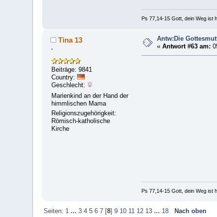
Ps 77,14-15 Gott, dein Weg ist h
Antw:Die Gottesmut
Tina 13
«
Antwort #63 am:
05
'
Beiträge: 9841
Country:
Geschlecht:
Marienkind an der Hand der
himmlischen Mama
Religionszugehörigkeit:
Römisch-katholische
Kirche
Ps 77,14-15 Gott, dein Weg ist h
Seiten:
1
...
3
4
5
6
7
[
8
]
9
10
11
12
13
...
18
Nach oben