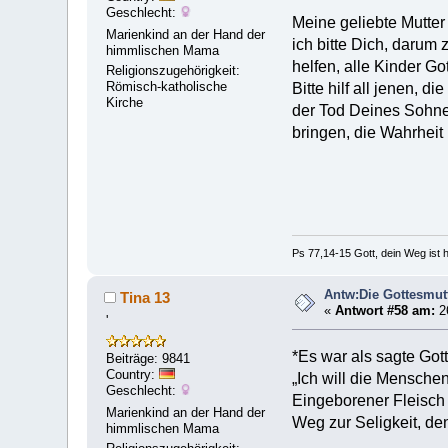
Geschlecht:
Meine geliebte Mutter
Marienkind an der Hand der
ich bitte Dich, darum
himmlischen Mama
helfen, alle Kinder Got
Religionszugehörigkeit:
Römisch-katholische
Bitte hilf all jenen, d
Kirche
der Tod Deines Sohne
bringen, die Wahrheit 
Ps 77,14-15 Gott, dein Weg ist h
Antw:Die Gottesmut
Tina 13
«
Antwort #58 am:
26
'
*Es war als sagte Got
Beiträge: 9841
Country:
„Ich will die Mensche
Geschlecht:
Eingeborener Fleisch
Marienkind an der Hand der
Weg zur Seligkeit, de
himmlischen Mama