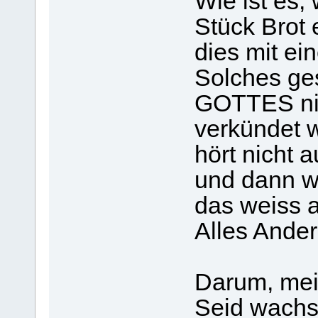
Wie ist es,
Stück Brot
dies mit ei
Solches ges
GOTTES nic
verkündet 
hört nicht 
und dann wi
das weiss 
Alles Ande
Darum, mei
Seid wachs