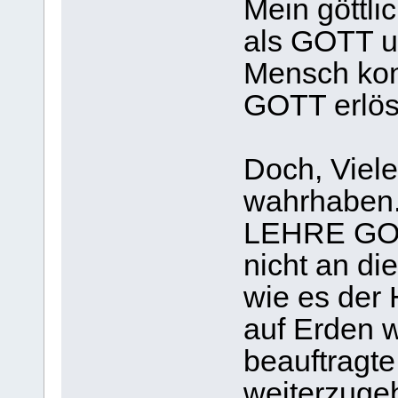
Mein göttl
als GOTT u
Mensch konn
GOTT erlös
Doch, Viele
wahrhaben. 
LEHRE GOT
nicht an di
wie es der
auf Erden w
beauftragt
weiterzuge