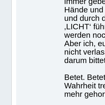
immer gebe
Hände und 
und durch d
‚LICHT‘ füh
werden noc
Aber ich, 
nicht verla
darum bittet
Betet. Bete
Wahrheit t
mehr gehor