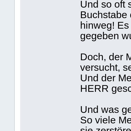
Und so oft 
Buchstabe 
hinweg! Es 
gegeben w
Doch, der M
versucht, s
Und der Men
HERR gesch
Und was ge
So viele M
sie zerstö