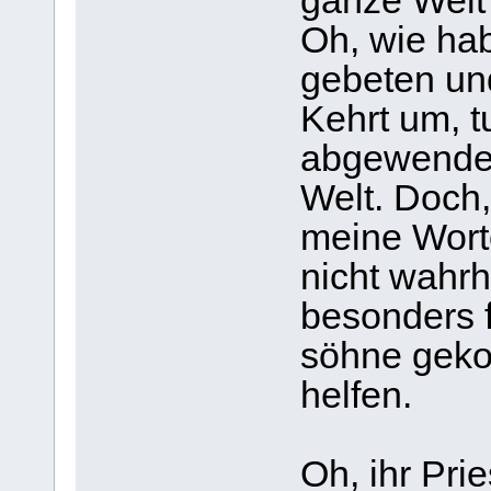
ganze Welt
Oh, wie ha
gebeten un
Kehrt um, t
abgewendet
Welt. Doch
meine Worte
nicht wahr
besonders f
söhne geko
helfen.
Oh, ihr Pri