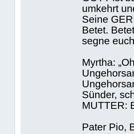
umkehrt un
Seine GER
Betet. Bete
segne euch
Myrtha: „O
Ungehorsam
Ungehorsam
Sünder, sc
MUTTER: Bit
Pater Pio, 