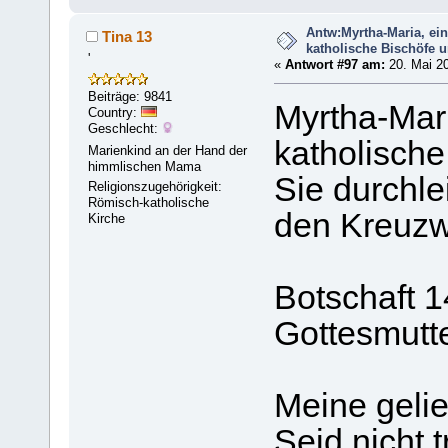
Antw:Myrtha-Maria, ei
Tina 13
katholische Bischöfe u
'
«
Antwort #97 am:
20. Mai 20
Beiträge: 9841
Myrtha-Mari
Country:
Geschlecht:
katholische
Marienkind an der Hand der
himmlischen Mama
Sie durchle
Religionszugehörigkeit:
Römisch-katholische
den Kreuzw
Kirche
Botschaft 1
Gottesmutt
Meine gelie
Seid nicht t