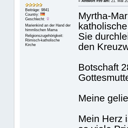
«
Antwort #99 am:
21. Mai 20
Beiträge: 9841
Myrtha-Mari
Country:
Geschlecht:
katholische
Marienkind an der Hand der
himmlischen Mama
Sie durchle
Religionszugehörigkeit:
Römisch-katholische
den Kreuzw
Kirche
Botschaft 2
Gottesmutte
Meine gelie
Mein Herz i