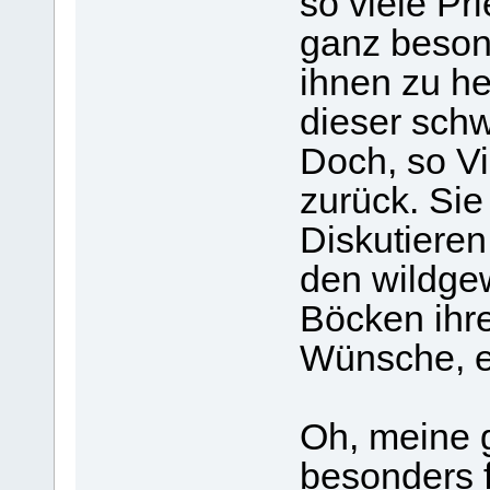
so viele Pr
ganz beson
ihnen zu he
dieser schw
Doch, so Vi
zurück. Sie
Diskutieren
den wildge
Böcken ihr
Wünsche, e
Oh, meine g
besonders f