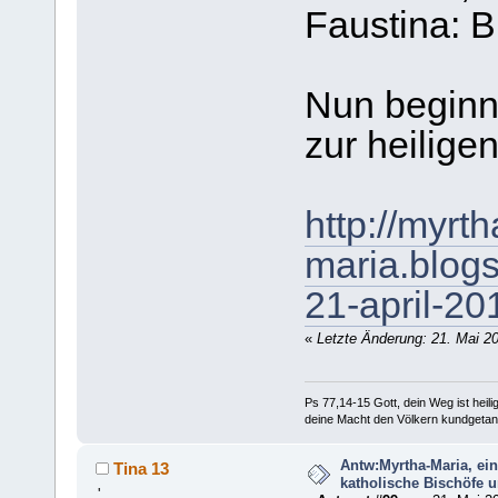
Faustina: Bl
Nun beginn
zur heilige
http://myrth
maria.blogs
21-april-20
«
Letzte Änderung: 21. Mai 20
Ps 77,14-15 Gott, dein Weg ist heilig
deine Macht den Völkern kundgetan
Antw:Myrtha-Maria, ei
Tina 13
katholische Bischöfe u
'