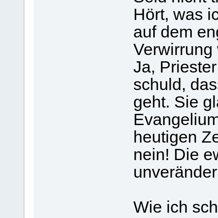
Hört, was i
auf dem en
Verwirrung 
Ja, Prieste
schuld, das
geht. Sie g
Evangelium
heutigen Z
nein! Die e
unveränderl
Wie ich sch