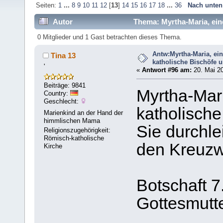
Seiten:
1
...
8
9
10
11
12
[
13
]
14
15
16
17
18
...
36
Nach unten
Autor
Thema: Myrtha-Maria, eine
404436 mal)
0 Mitglieder und 1 Gast betrachten dieses Thema.
Antw:Myrtha-Maria, ei
Tina 13
katholische Bischöfe u
'
«
Antwort #96 am:
20. Mai 20
Beiträge: 9841
Myrtha-Mari
Country:
Geschlecht:
katholische
Marienkind an der Hand der
himmlischen Mama
Sie durchle
Religionszugehörigkeit:
Römisch-katholische
den Kreuzw
Kirche
Botschaft 7.
Gottesmutt