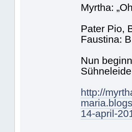
Myrtha: „
Pater Pio, 
Faustina: Bi
Nun beginn
Sühneleide
http://myrth
maria.blogs
14-april-20