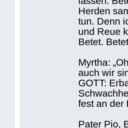
lassen. Bete
Herden sam
tun. Denn 
und Reue ka
Betet. Betet
Myrtha: „O
auch wir si
GOTT: Erba
Schwachhei
fest an der
Pater Pio, 