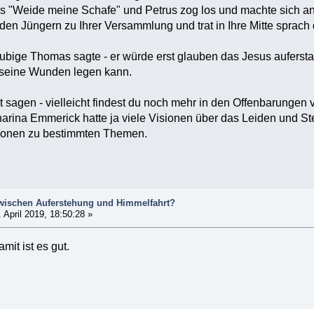
us "Weide meine Schafe" und Petrus zog los und machte sich a
en Jüngern zu Ihrer Versammlung und trat in Ihre Mitte sprac
.
ubige Thomas sagte - er würde erst glauben das Jesus aufersta
n seine Wunden legen kann.
t sagen - vielleicht findest du noch mehr in den Offenbarungen 
arina Emmerick hatte ja viele Visionen über das Leiden und Ste
sionen zu bestimmten Themen.
zwischen Auferstehung und Himmelfahrt?
 April 2019, 18:50:28 »
mit ist es gut.