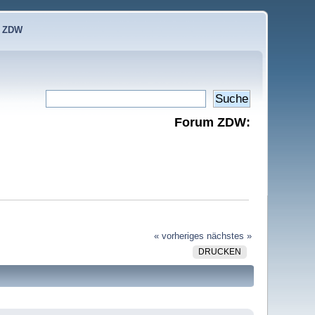
e ZDW
Forum ZDW:
« vorheriges
nächstes »
DRUCKEN