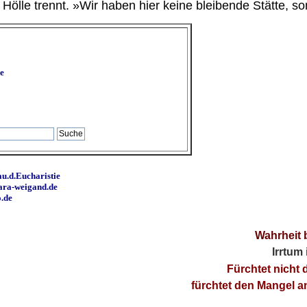
ölle trennt. »Wir haben hier keine bleibende Stätte, so
e
u.d.Eucharistie
ara-weigand.de
o.de
Wahrheit 
Irrtum
Fürchtet nicht 
fürchtet den Mangel 