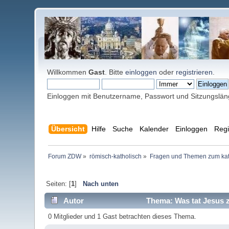
Willkommen
Gast
. Bitte
einloggen
oder
registrieren
.
Einloggen mit Benutzername, Passwort und Sitzungslä
Übersicht
Hilfe
Suche
Kalender
Einloggen
Regi
Forum ZDW
»
römisch-katholisch
»
Fragen und Themen zum kat
Seiten: [
1
]
Nach unten
Autor
Thema: Was tat Jesus 
0 Mitglieder und 1 Gast betrachten dieses Thema.