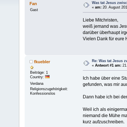
Was tat Jesus zwis
Fan
«
am:
20. August 201
Gast
Liebe Mitchristen,
weiß jemand was Jesu
darüber überhaupt ir
Vielen Dank für eure H
Re: Was tat Jesus 
fkuebler
«
Antwort #1 am:
21.
Beiträge: 1
Country:
Ich habe über eine St
Verdana
gefunden, was mir auc
Religionszugehörigkeit:
Konfessionslos
Dann habe ich bei der
Weil ich als einigerm
niemand die Mühe mach
kurz aufzuschreiben.