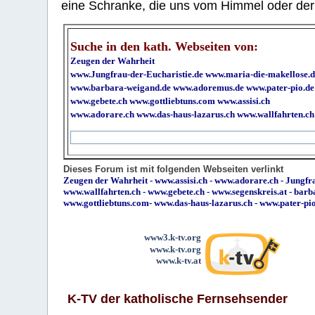
eine Schranke, die uns vom Himmel oder der H
Suche in den kath. Webseiten von:
Zeugen der Wahrheit
www.Jungfrau-der-Eucharistie.de
www.maria-die-makellose.d
www.barbara-weigand.de
www.adoremus.de
www.pater-pio.de
www.gebete.ch
www.gottliebtuns.com
www.assisi.ch
www.adorare.ch
www.das-haus-lazarus.ch
www.wallfahrten.ch
Dieses Forum ist mit folgenden Webseiten verlinkt
Zeugen der Wahrheit
-
www.assisi.ch
-
www.adorare.ch
-
Jungfra
www.wallfahrten.ch
-
www.gebete.ch
-
www.segenskreis.at
-
barb
www.gottliebtuns.com
-
www.das-haus-lazarus.ch
-
www.pater-pi
www3.k-tv.org
www.k-tv.org
www.k-tv.at
K-TV der katholische Fernsehsender