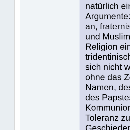
natürlich e
Argumente:
an, fratern
und Muslim
Religion ei
tridentinis
sich nicht 
ohne das Z
Namen, desa
des Papstes)
Kommunion 
Toleranz z
Geschiede