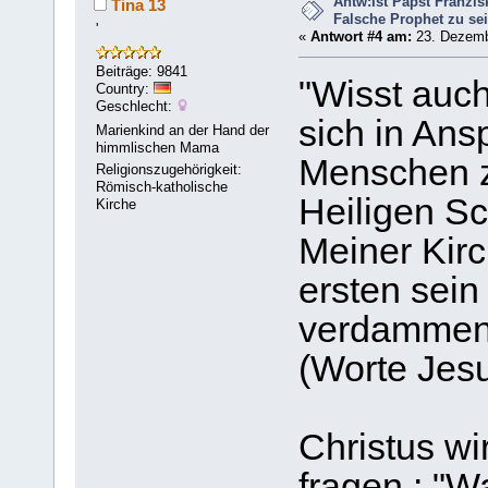
Antw:Ist Papst Franzis
Tina 13
Falsche Prophet zu se
'
«
Antwort #4 am:
23. Dezemb
Beiträge: 9841
"Wisst auch
Country:
Geschlecht:
sich in Ans
Marienkind an der Hand der
himmlischen Mama
Menschen zu
Religionszugehörigkeit:
Römisch-katholische
Heiligen Sc
Kirche
Meiner Kirc
ersten sein
verdammen, 
(Worte Jes
Christus wi
fragen : "Wa