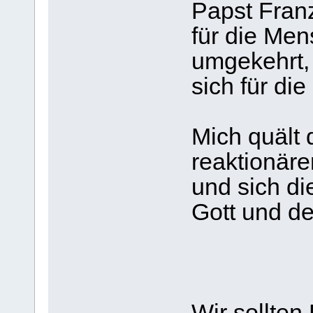
Papst Franz
für die Men
umgekehrt, 
sich fü
Mich quält 
reaktionär
und sich d
Gott und 
Wir sollten