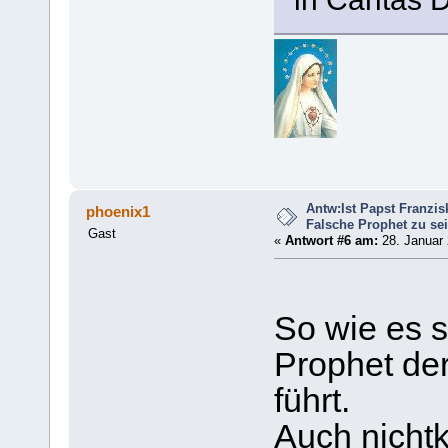
Antw:Ist Papst Franzis
phoenix1
Falsche Prophet zu se
Gast
«
Antwort #6 am:
28. Januar 
So wie es sc
Prophet der
führt.
Auch nichtk