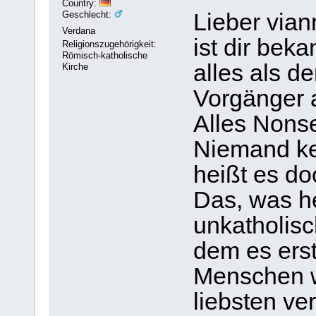
Country:
Geschlecht:
Lieber vian
Verdana
ist dir bek
Religionszugehörigkeit:
Römisch-katholische
alles als d
Kirche
Vorgänger 
Alles Nons
Niemand ke
heißt es do
Das, was he
unkatholisc
dem es erst
Menschen w
liebsten ve