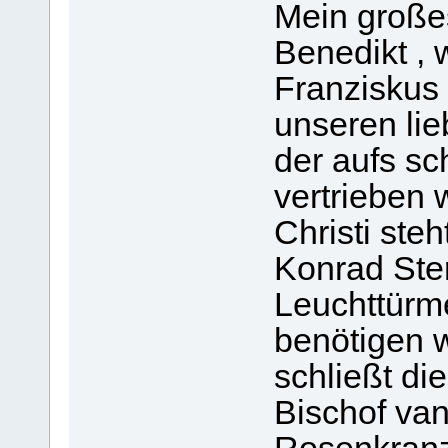
Mein großes
Benedikt ,
Franziskus
unseren lie
der aufs sc
vertrieben 
Christi steh
Konrad Ster
Leuchttürm
benötigen w
schließt di
Bischof van 