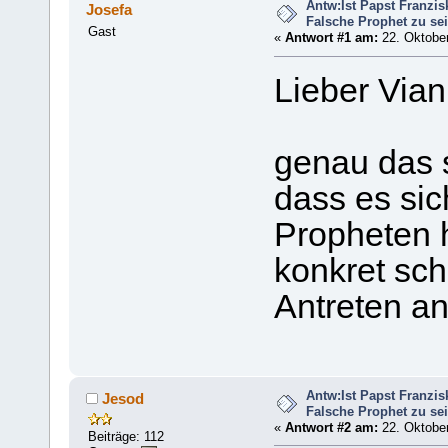
Antw:Ist Papst Franzis
Josefa
Falsche Prophet zu se
Gast
«
Antwort #1 am:
22. Oktober
Lieber Vian
genau das 
dass es sic
Propheten 
konkret sch
Antreten an
Antw:Ist Papst Franzis
Jesod
Falsche Prophet zu se
«
Antwort #2 am:
22. Oktober
Beiträge: 112