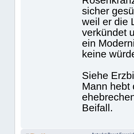
Rosenkranz
sicher gesün
weil er die
verkündet u
ein Moderni
keine würd
Siehe Erzbi
Mann hebt 
ehebrechen 
Beifall.