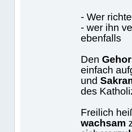
- Wer richte
- wer ihn ve
ebenfalls
Den
Geho
einfach au
und
Sakra
des Katholi
Freilich hei
wachsam
z