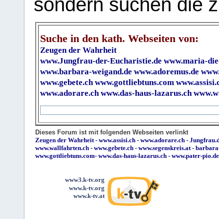
sondern suchen die z
Suche in den kath. Webseiten von:
Zeugen der Wahrheit
www.Jungfrau-der-Eucharistie.de
www.maria-die
www.barbara-weigand.de
www.adoremus.de
www.
www.gebete.ch
www.gottliebtuns.com
www.assisi.
www.adorare.ch
www.das-haus-lazarus.ch
www.wa
Dieses Forum ist mit folgenden Webseiten verlinkt
Zeugen der Wahrheit
-
www.assisi.ch
-
www.adorare.ch
-
Jungfrau.d
www.wallfahrten.ch
-
www.gebete.ch
-
www.segenskreis.at
-
barbara
www.gottliebtuns.com
-
www.das-haus-lazarus.ch
-
www.pater-pio.de
www3.k-tv.org
www.k-tv.org
www.k-tv.at