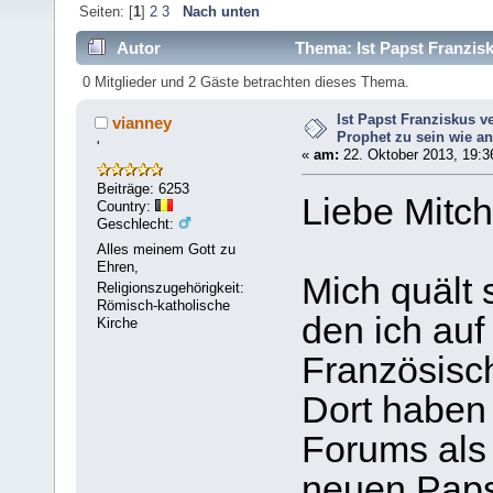
Seiten: [
1
]
2
3
Nach unten
Autor
Thema: Ist Papst Franzisk
(Gelesen 54961 mal)
0 Mitglieder und 2 Gäste betrachten dieses Thema.
Ist Papst Franziskus v
vianney
Prophet zu sein wie a
'
«
am:
22. Oktober 2013, 19:3
Beiträge: 6253
Liebe Mitch
Country:
Geschlecht:
Alles meinem Gott zu
Ehren,
Mich quält
Religionszugehörigkeit:
Römisch-katholische
den ich auf
Kirche
Französisc
Dort haben 
Forums als
neuen Paps