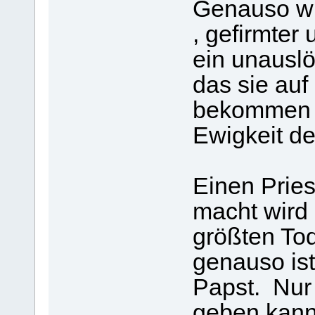
Genauso wie
, gefirmter
ein unauslö
das sie au
bekommen , 
Ewigkeit de
Einen Pries
macht wird 
größten To
genauso is
Papst. Nur
geben kann