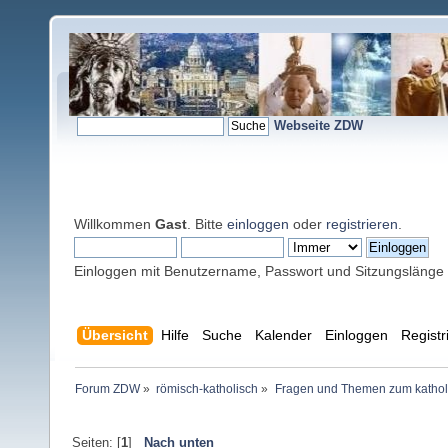
Webseite ZDW
Willkommen
Gast
. Bitte
einloggen
oder
registrieren
.
Einloggen mit Benutzername, Passwort und Sitzungslänge
Übersicht
Hilfe
Suche
Kalender
Einloggen
Registr
Forum ZDW
»
römisch-katholisch
»
Fragen und Themen zum kathol
Seiten: [
1
]
Nach unten