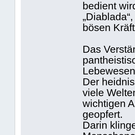
bedient wir
„Diablada“
bösen Kräft
Das Verstä
pantheistis
Lebewesen 
Der heidni
viele Welte
wichtigen 
geopfert.
Darin kling