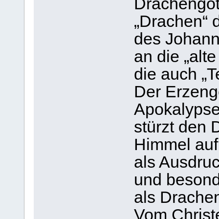
Drachengött
„Drachen“ 
des Johann
an die „alt
die auch „T
Der Erzenge
Apokalypse
stürzt den
Himmel auf 
als Ausdruc
und besond
als Drachen
Vom Christ