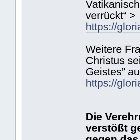
Vatikanisch
verrückt“ >
https://gl
Weitere Fr
Christus sei
Geistes” au
https://gl
Die Vereh
verstößt g
gegen das