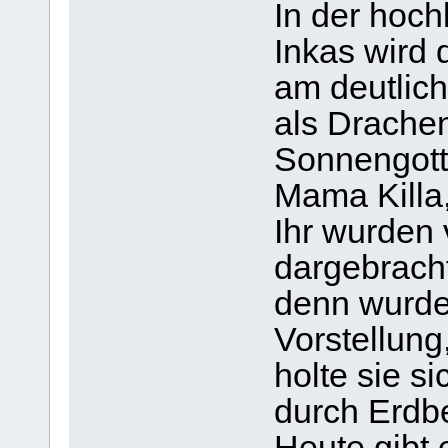
In der hoch
Inkas wir
am deutlic
als Drachen
Sonnengotte
Mama Killa,
Ihr wurden 
dargebrach
denn wurde 
Vorstellung
holte sie si
durch Erdb
Heute gibt 