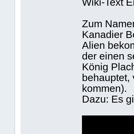
Wiki-Text E
Zum Namen f
Kanadier B
Alien beko
der einen 
König Plach
behauptet,
kommen).
Dazu: Es gi