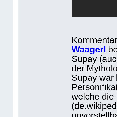
Kommentar
Waagerl
be
Supay (auc
der Mytholo
Supay war b
Personifika
welche die 
(de.wikiped
unvorstellb