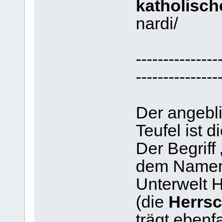
katholisch
nardi/
---------------
---------------
Der angebl
Teufel ist d
Der Begriff
dem Namen
Unterwelt H
(die
Herrsc
trägt ebenf