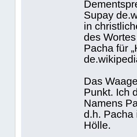
Dementspre
Supay de.w
in christli
des Wortes
Pacha für „
de.wikipedi
Das Waagerl
Punkt. Ich 
Namens Pa
d.h. Pacha 
Hölle.