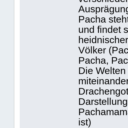
Ausprägung
Pacha steh
und findet
heidnischer
Völker (Pa
Pacha, Pac
Die Welten 
miteinande
Drachengot
Darstellung
Pachamama,
ist)