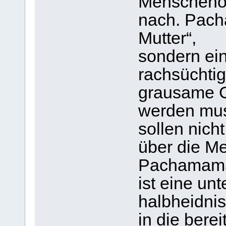
Menschenop
nach. Pach
Mutter“,
sondern ein
rachsüchti
grausame Go
werden mu
sollen nich
über die 
Pachamama 
ist eine un
halbheidni
in die bere