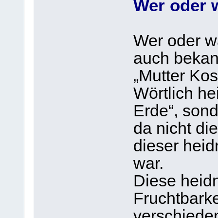
Wer oder 
Wer oder w
auch bekann
„Mutter Ko
Wörtlich h
Erde“, sond
da nicht di
dieser heid
war.
Diese heid
Fruchtbarkei
verschied