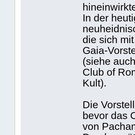
hineinwirkt
In der heut
neuheidnis
die sich mi
Gaia-Vorst
(siehe auc
Club of Ro
Kult).
Die Vorstel
bevor das C
von Pacham