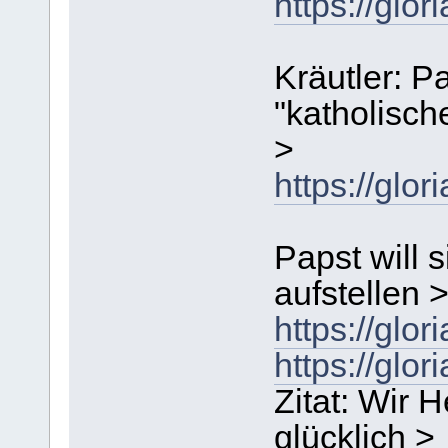
https://gl
Kräutler: 
"katholische
>
https://g
Papst will 
aufstellen 
https://gl
https://gl
Zitat: Wir 
glücklich >