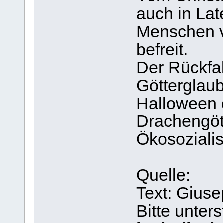
auch in Lat
Menschen v
befreit.
Der Rückfal
Götterglaub
Halloween 
Drachengöt
Ökosoziali
Quelle:
Text: Gius
Bitte unter