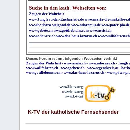
Suche in den kath. Webseiten von:
Zeugen der Wahrheit
www.Jungfrau-der-Eucharistie.de
www.maria-die-makellose.d
www.barbara-weigand.de
www.adoremus.de
www.pater-pio.de
www.gebete.ch
www.gottliebtuns.com
www.assisi.ch
www.adorare.ch
www.das-haus-lazarus.ch
www.wallfahrten.ch
Dieses Forum ist mit folgenden Webseiten verlinkt
Zeugen der Wahrheit
-
www.assisi.ch
-
www.adorare.ch
-
Jungfra
www.wallfahrten.ch
-
www.gebete.ch
-
www.segenskreis.at
-
barb
www.gottliebtuns.com
-
www.das-haus-lazarus.ch
-
www.pater-pi
www3.k-tv.org
www.k-tv.org
www.k-tv.at
K-TV der katholische Fernsehsender