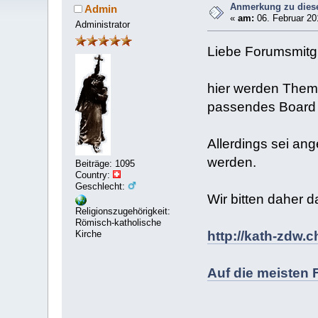
Anmerkung zu dies
Admin
«
am:
06. Februar 20
Administrator
Liebe Forumsmitgl
hier werden Theme
passendes Board
Allerdings sei an
werden.
Beiträge: 1095
Country:
Geschlecht:
Wir bitten daher d
Religionszugehörigkeit:
Römisch-katholische
http://kath-zdw.c
Kirche
Auf die meisten 