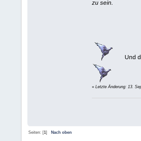
zu sein.
Und da
«
Letzte Änderung: 13. Se
Seiten: [
1
]
Nach oben