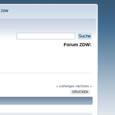
e ZDW
Forum ZDW:
« vorheriges
nächstes »
DRUCKEN