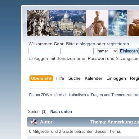
Willkommen
Gast
. Bitte
einloggen
oder
registrieren
.
Einloggen mit Benutzername, Passwort und Sitzungslä
Übersicht
Hilfe
Suche
Kalender
Einloggen
Regi
Forum ZDW
»
römisch-katholisch
»
Fragen und Themen zum kat
Seiten: [
1
]
Nach unten
Autor
Thema: Anmerkung zu 
0 Mitglieder und 2 Gäste betrachten dieses Thema.