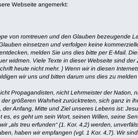
nsere Webseite angemerkt:
ppe von romtreuen und den Glauben bezeugende Laie
Glauben einsetzen und verfolgen keine kommerziel
 entdecken, melden Sie uns dies bitte per E-Mail. D
er widmen. Viele Texte in dieser Webseite sind der 
schrift heute nicht mehr. ) Wenn wir in diesen Intern
ldigen wir uns und bitten darum uns dies zu melden
icht Propagandisten, nicht Lehrmeister der Nation, n
 der größeren Wahrheit zurücktreten, sich ganz in ih
, der Anfang, Mitte und Ziel unseres Lebens ist: Jes
ht es, es geht um sein Wort, seinen Willen, seine Se
 wir „als treu erfunden“ (1. Kor. 4,2) werden, unverf
ben, haben wir empfangen (vgl. 1 Kor. 4,7). Wir sin