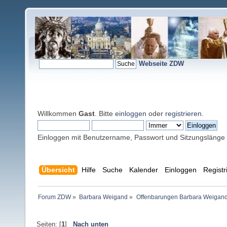
Webseite ZDW
Willkommen
Gast
. Bitte
einloggen
oder
registrieren
.
Einloggen mit Benutzername, Passwort und Sitzungslänge
Übersicht
Hilfe
Suche
Kalender
Einloggen
Registr
Forum ZDW
»
Barbara Weigand
»
Offenbarungen Barbara Weigan
Seiten: [
1
]
Nach unten