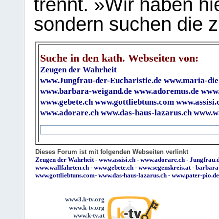
trennt. »Wir haben hi
sondern suchen die z
Suche in den kath. Webseiten von:
Zeugen der Wahrheit
www.Jungfrau-der-Eucharistie.de
www.maria-die
www.barbara-weigand.de
www.adoremus.de
www.
www.gebete.ch
www.gottliebtuns.com
www.assisi.
www.adorare.ch
www.das-haus-lazarus.ch
www.wa
Dieses Forum ist mit folgenden Webseiten verlinkt
Zeugen der Wahrheit
-
www.assisi.ch
-
www.adorare.ch
-
Jungfrau.d
www.wallfahrten.ch
-
www.gebete.ch
-
www.segenskreis.at
-
barbara
www.gottliebtuns.com
-
www.das-haus-lazarus.ch
-
www.pater-pio.de
www3.k-tv.org
www.k-tv.org
www.k-tv.at