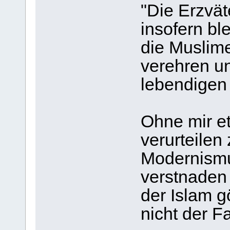
"Die Erzvät
insofern bl
die Muslim
verehren un
lebendigen 
Ohne mir e
verurteilen 
Modernismus
verstnaden
der Islam gö
nicht der Fal