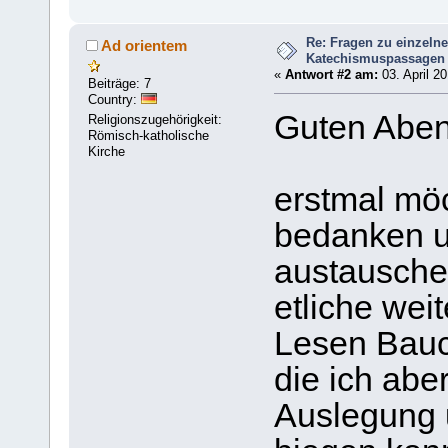
Re: Fragen zu einzeln
Ad orientem
Katechismuspassagen
«
Antwort #2 am:
03. April 20
Beiträge: 7
Country:
Guten Aben
Religionszugehörigkeit:
Römisch-katholische
Kirche
erstmal möc
bedanken u
austausche
etliche wei
Lesen Bauc
die ich abe
Auslegung u