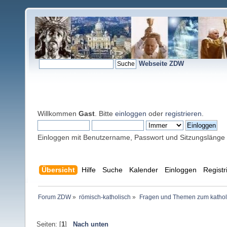
Webseite ZDW
Willkommen
Gast
. Bitte
einloggen
oder
registrieren
.
Einloggen mit Benutzername, Passwort und Sitzungslänge
Übersicht
Hilfe
Suche
Kalender
Einloggen
Registr
Forum ZDW
»
römisch-katholisch
»
Fragen und Themen zum kathol
Seiten: [
1
]
Nach unten