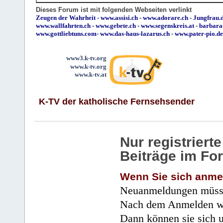
Dieses Forum ist mit folgenden Webseiten verlinkt
Zeugen der Wahrheit
-
www.assisi.ch
-
www.adorare.ch
-
Jungfrau.d
www.wallfahrten.ch
-
www.gebete.ch
-
www.segenskreis.at
-
barbara
www.gottliebtuns.com
-
www.das-haus-lazarus.ch
-
www.pater-pio.de
www3.k-tv.org
www.k-tv.org
www.k-tv.at
K-TV der katholische Fernsehsender
Nur registrier
Beiträge im Fo
Wenn Sie sich anme
Neuanmeldungen müsse
Nach dem Anmelden wir
Dann können sie sich 