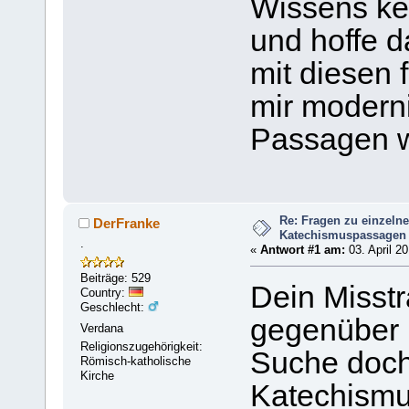
Wissens kei
und hoffe d
mit diesen 
mir modern
Passagen w
Re: Fragen zu einzeln
DerFranke
Katechismuspassagen
.
«
Antwort #1 am:
03. April 20
Beiträge: 529
Dein Misst
Country:
Geschlecht:
gegenüber i
Verdana
Religionszugehörigkeit:
Suche doch
Römisch-katholische
Kirche
Katechismus