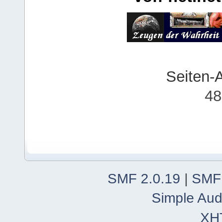
Seiten-
48
SMF 2.0.19
|
SMF
Simple Aud
XH