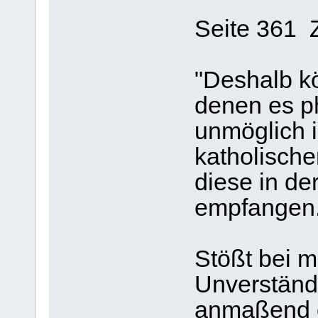
Seite 361 Z
"Deshalb kö
denen es p
unmöglich i
katholisch
diese in de
empfangen.
Stößt bei m
Unverständn
anmaßend o