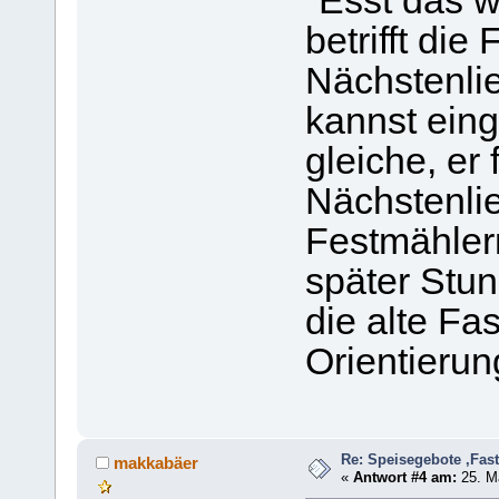
"Esst das 
betrifft die
Nächstenlie
kannst eing
gleiche, er 
Nächstenli
Festmählern 
später Stu
die alte Fa
Orientierun
Re: Speisegebote ,Fas
makkabäer
«
Antwort #4 am:
25. Mä