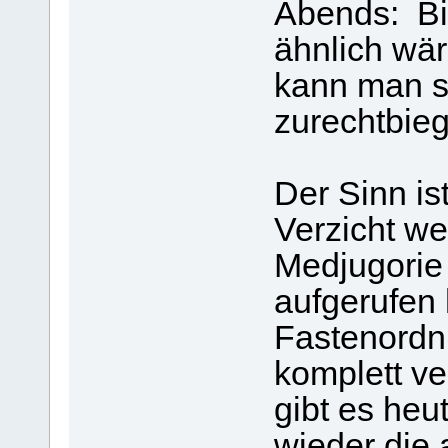
Abends: Bi
ähnlich wä
kann man s
zurechtbie
Der Sinn is
Verzicht we
Medjugorie 
aufgerufen 
Fastenordn
komplett v
gibt es heu
wieder die 