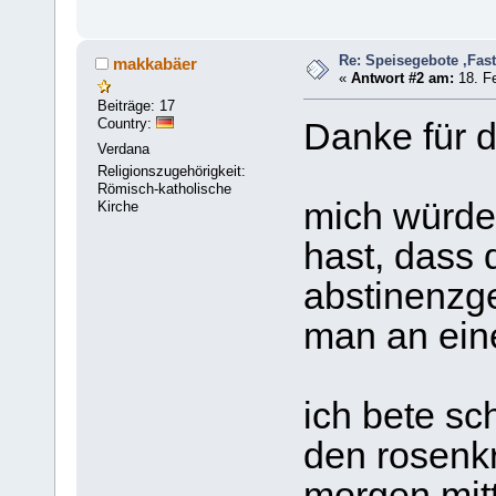
Re: Speisegebote ,Fas
makkabäer
«
Antwort #2 am:
18. Fe
Beiträge: 17
Country:
Danke für d
Verdana
Religionszugehörigkeit:
Römisch-katholische
mich würde 
Kirche
hast, dass 
abstinenzge
man an eine
ich bete sc
den rosenk
morgen,mit