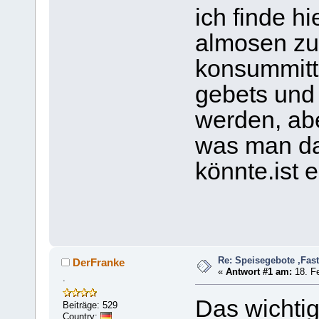
ich finde hi
almosen zu
konsummitte
gebets und
werden, abe
was man da
könnte.ist 
Re: Speisegebote ,Fas
DerFranke
«
Antwort #1 am:
18. Fe
.
Das wichtig
Beiträge: 529
Country: