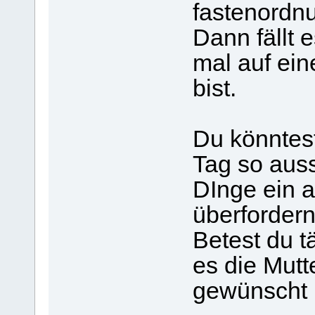
fastenordn
Dann fällt 
mal auf ei
bist.
Du könntest
Tag so auss
DInge ein ab
überfordern
Betest du t
es die Mutt
gewünscht 