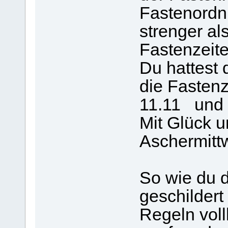
Fastenordn
strenger al
Fastenzeite
Du hattest 
die Fasten
11.11 und 
Mit Glück u
Aschermittw
So wie du d
geschildert
Regeln vol