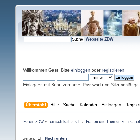
Webseite ZDW
Willkommen
Gast
. Bitte
einloggen
oder
registrieren
.
Einloggen mit Benutzername, Passwort und Sitzungslänge
Übersicht
Hilfe
Suche
Kalender
Einloggen
Registr
Forum ZDW
»
römisch-katholisch
»
Fragen und Themen zum kathol
Seiten: [
1
]
Nach unten