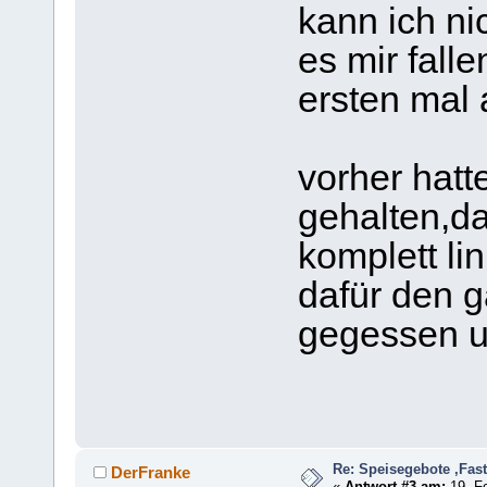
kann ich ni
es mir fall
ersten mal 
vorher hatt
gehalten,da
komplett li
dafür den g
gegessen u
Re: Speisegebote ,Fas
DerFranke
«
Antwort #3 am:
19. Fe