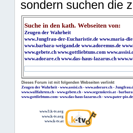
sondern suchen die z
Suche in den kath. Webseiten von:
Zeugen der Wahrheit
www.Jungfrau-der-Eucharistie.de
www.maria-die
www.barbara-weigand.de
www.adoremus.de
www.
www.gebete.ch
www.gottliebtuns.com
www.assisi.
www.adorare.ch
www.das-haus-lazarus.ch
www.wa
Dieses Forum ist mit folgenden Webseiten verlinkt
Zeugen der Wahrheit
-
www.assisi.ch
-
www.adorare.ch
-
Jungfrau.d
www.wallfahrten.ch
-
www.gebete.ch
-
www.segenskreis.at
-
barbara
www.gottliebtuns.com
-
www.das-haus-lazarus.ch
-
www.pater-pio.de
www3.k-tv.org
www.k-tv.org
www.k-tv.at