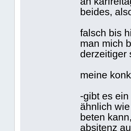
an karfreit
beides, als
falsch bis 
man mich bi
derzeitiger
meine konkr
-gibt es ein
ähnlich wi
beten kann,
absitenz a