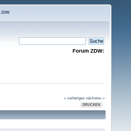
e ZDW
Forum ZDW:
« vorheriges
nächstes »
DRUCKEN