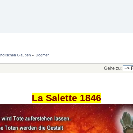
holischen Glauben
»
Dogmen
Gehe zu:
La Salette 1846