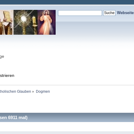
Webseit
nge
strieren
holischen Glauben
»
Dogmen
en 6911 mal)