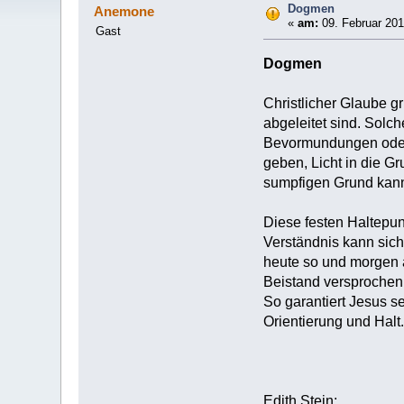
Dogmen
Anemone
«
am:
09. Februar 201
Gast
Dogmen
Christlicher Glaube g
abgeleitet sind. Sol
Bevormundungen oder E
geben, Licht in die 
sumpfigen Grund kan
Diese festen Haltepun
Verständnis kann sich
heute so und morgen a
Beistand versprochen, 
So garantiert Jesus se
Orientierung und Halt.
Edith Stein: