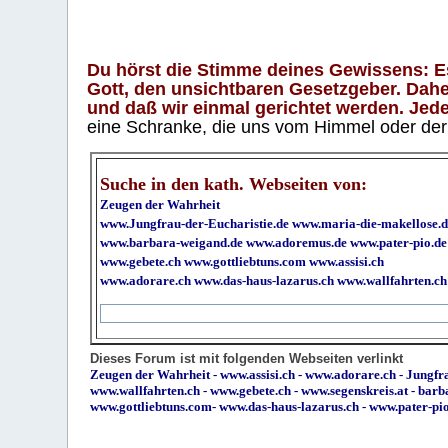
Du hörst die Stimme deines Gewissens: Es 
Gott, den unsichtbaren Gesetzgeber. Daher
und daß wir einmal gerichtet werden. Jeder
eine Schranke, die uns vom Himmel oder der H
Suche in den kath. Webseiten von:
Zeugen der Wahrheit
www.Jungfrau-der-Eucharistie.de
www.maria-die-makellose.d
www.barbara-weigand.de
www.adoremus.de
www.pater-pio.de
www.gebete.ch
www.gottliebtuns.com
www.assisi.ch
www.adorare.ch
www.das-haus-lazarus.ch
www.wallfahrten.ch
Dieses Forum ist mit folgenden Webseiten verlinkt
Zeugen der Wahrheit
-
www.assisi.ch
-
www.adorare.ch
-
Jungfra
www.wallfahrten.ch
-
www.gebete.ch
-
www.segenskreis.at
-
barb
www.gottliebtuns.com
-
www.das-haus-lazarus.ch
-
www.pater-pi