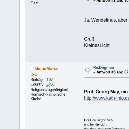
«
Antwort #2 am:
10.
Gast
Ja, Wendelinus, aber
Gruß
KleinesLicht
Re:Dogmen
kleineMaria
«
Antwort #3 am:
07.
Beiträge: 107
Country:
Religionszugehörigkeit:
Prof. Georg May, ei
Römisch-katholische
http://www.kath-info.d
Kirche
Der Herr segne dich
und behüte dich.
der Herr lasse sein Angesicht