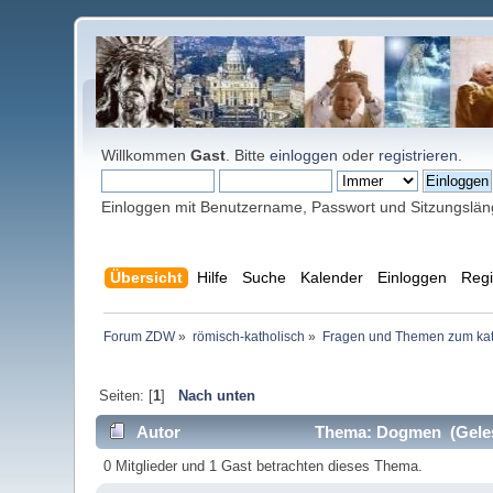
Willkommen
Gast
. Bitte
einloggen
oder
registrieren
.
Einloggen mit Benutzername, Passwort und Sitzungslä
Übersicht
Hilfe
Suche
Kalender
Einloggen
Regi
Forum ZDW
»
römisch-katholisch
»
Fragen und Themen zum kat
Seiten: [
1
]
Nach unten
Autor
Thema: Dogmen (Geles
0 Mitglieder und 1 Gast betrachten dieses Thema.