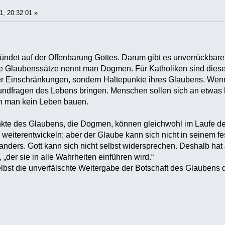
1, 20:32:01 »
ründet auf der Offenbarung Gottes. Darum gibt es unverrückbar
che Glaubenssätze nennt man Dogmen. Für Katholiken sind dies
inschränkungen, sondern Haltepunkte ihres Glaubens. Wenn Got
Grundfragen des Lebens bringen. Menschen sollen sich an etwa
n man kein Leben bauen.
kte des Glaubens, die Dogmen, können gleichwohl im Laufe der
 weiterentwickeln; aber der Glaube kann sich nicht in seinem fe
nders. Gott kann sich nicht selbst widersprechen. Deshalb hat 
„der sie in alle Wahrheiten einführen wird.“
lbst die unverfälschte Weitergabe der Botschaft des Glaubens dur