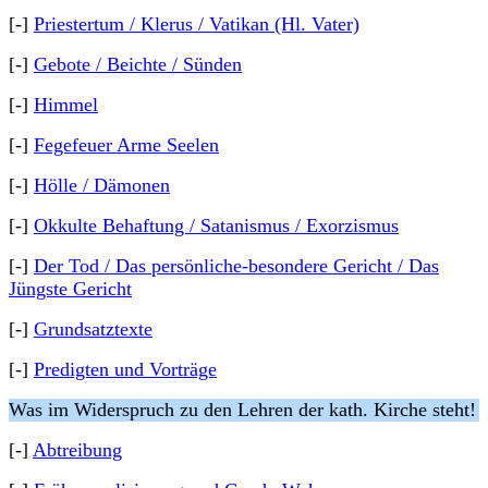
[-]
Priestertum / Klerus / Vatikan (Hl. Vater)
[-]
Gebote / Beichte / Sünden
[-]
Himmel
[-]
Fegefeuer Arme Seelen
[-]
Hölle / Dämonen
[-]
Okkulte Behaftung / Satanismus / Exorzismus
[-]
Der Tod / Das persönliche-besondere Gericht / Das
Jüngste Gericht
[-]
Grundsatztexte
[-]
Predigten und Vorträge
Was im Widerspruch zu den Lehren der kath. Kirche steht!
[-]
Abtreibung