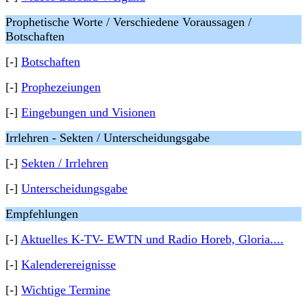
Prophetische Worte / Verschiedene Voraussagen /
Botschaften
[-]
Botschaften
[-]
Prophezeiungen
[-]
Eingebungen und Visionen
Irrlehren - Sekten / Unterscheidungsgabe
[-]
Sekten / Irrlehren
[-]
Unterscheidungsgabe
Empfehlungen
[-]
Aktuelles K-TV- EWTN und Radio Horeb, Gloria....
[-]
Kalenderereignisse
[-]
Wichtige Termine