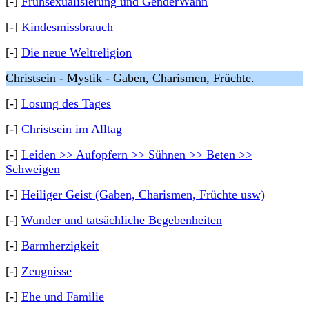
[-]
Frühsexualisierung und GenderWahn
[-]
Kindesmissbrauch
[-]
Die neue Weltreligion
Christsein - Mystik - Gaben, Charismen, Früchte.
[-]
Losung des Tages
[-]
Christsein im Alltag
[-]
Leiden >> Aufopfern >> Sühnen >> Beten >>
Schweigen
[-]
Heiliger Geist (Gaben, Charismen, Früchte usw)
[-]
Wunder und tatsächliche Begebenheiten
[-]
Barmherzigkeit
[-]
Zeugnisse
[-]
Ehe und Familie