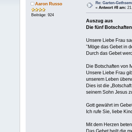
Re: Garten-Gethse
Aaron Russo
«
Antwort #8 am:
21.
Beiträge: 924
Auszug aus
Die fünf Botschafte
Unsere Liebe Frau sa
"Möge das Gebet in de
Durch das Gebet werd
Die Botschaften von M
Unsere Liebe Frau gib
unserem Leben überw
Dies ist die „Botscha
seinem Sohn Jesus zu
Gott gewährt im Geb
Ich rufe Sie, liebe Ki
Mit dem Herzen beten 
Das Gebet heilt die 