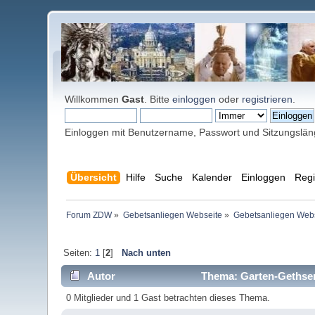
Willkommen
Gast
. Bitte
einloggen
oder
registrieren
.
Einloggen mit Benutzername, Passwort und Sitzungslä
Übersicht
Hilfe
Suche
Kalender
Einloggen
Regi
Forum ZDW
»
Gebetsanliegen Webseite
»
Gebetsanliegen Web
Seiten:
1
[
2
]
Nach unten
Autor
Thema: Garten-Gethse
0 Mitglieder und 1 Gast betrachten dieses Thema.