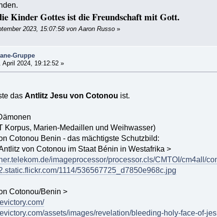
nden.
die Kinder Gottes ist die Freundschaft mit Gott.
ptember 2023, 15:07:58 von Aaron Russo
»
mane-Gruppe
 April 2024, 19:12:52 »
ste das
Antlitz Jesu von Cotonou
ist.
 Dämonen
T Korpus, Marien-Medaillen und Weihwasser)
on Cotonou Benin - das mächtigste Schutzbild:
Antlitz von Cotonou im Staat Bénin in Westafrika >
gner.telekom.de/imageprocessor/processor.cls/CMTOI/cm4all
m2.static.flickr.com/1114/536567725_d7850e968c.jpg
on Cotonou/Benin >
evictory.com/
victory.com/assets/images/revelation/bleeding-holy-face-of-jes