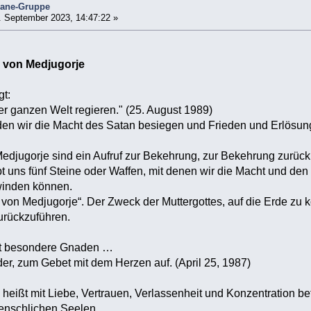
mane-Gruppe
 September 2023, 14:47:22 »
n von Medjugorje
gt:
r ganzen Welt regieren." (25. August 1989)
en wir die Macht des Satan besiegen und Frieden und Erlösung
edjugorje sind ein Aufruf zur Bekehrung, zur Bekehrung zurück 
t uns fünf Steine oder Waffen, mit denen wir die Macht und de
inden können.
ft von Medjugorje“. Der Zweck der Muttergottes, auf die Erde zu
rückzuführen.
et besondere Gnaden …
nder, zum Gebet mit dem Herzen auf. (April 25, 1987)
heißt mit Liebe, Vertrauen, Verlassenheit und Konzentration be
menschlichen Seelen.