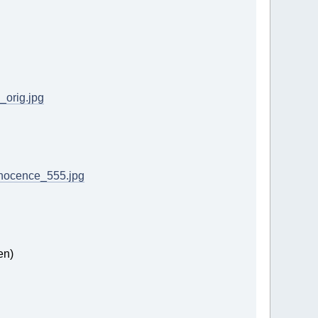
_orig.jpg
nnocence_555.jpg
en)