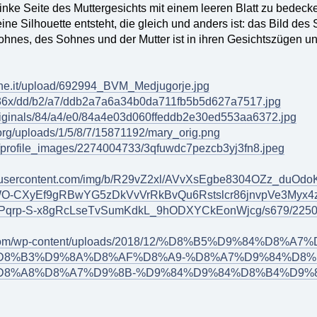
linke Seite des Muttergesichts mit einem leeren Blatt zu bedeck
eine Silhouette entsteht, die gleich und anders ist: das Bild des
ohnes, des Sohnes und der Mutter ist in ihren Gesichtszügen u
zone.it/upload/692994_BVM_Medjugorje.jpg
/736x/dd/b2/a7/ddb2a7a6a34b0da711fb5b5d627a7517.jpg
/originals/84/a4/e0/84a4e03d060ffeddb2e30ed553aa6372.jpg
org/uploads/1/5/8/7/15871192/mary_orig.png
m/profile_images/2274004733/3qfuwdc7pezcb3yj3fn8.jpeg
gleusercontent.com/img/b/R29vZ2xl/AVvXsEgbe8304OZz_duO
-CXyEf9gRBwYG5zDkVvVrRkBvQu6Rstslcr86jnvpVe3Myx4
qrp-S-x8gRcLseTvSumKdkL_9hODXYCkEonWjcg/s679/22508
rie.com/wp-content/uploads/2018/12/%D8%B5%D9%84%D
D8%B3%D9%8A%D8%AF%D8%A9-%D8%A7%D9%84%D8%
8%A8%D8%A7%D9%8B-%D9%84%D9%84%D8%B4%D9%81%