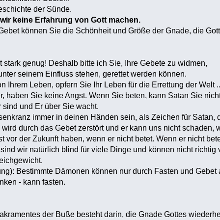
eschichte der Sünde.
ir keine Erfahrung von Gott machen.
ebet können Sie die Schönheit und Größe der Gnade, die Gott Ih
t stark genug! Deshalb bitte ich Sie, Ihre Gebete zu widmen,
 unter seinem Einfluss stehen, gerettet werden können.
Ihrem Leben, opfern Sie Ihr Leben für die Errettung der Welt ..
r, haben Sie keine Angst. Wenn Sie beten, kann Satan Sie nicht
r sind und Er über Sie wacht.
enkranz immer in deinen Händen sein, als Zeichen für Satan, d
wird durch das Gebet zerstört und er kann uns nicht schaden, 
st vor der Zukunft haben, wenn er nicht betet. Wenn er nicht betet
sind wir natürlich blind für viele Dinge und können nicht richtig
eichgewicht.
tung): Bestimmte Dämonen können nur durch Fasten und Gebet 
nken - kann fasten.
akramentes der Buße besteht darin, die Gnade Gottes wiederher