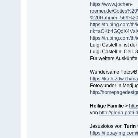
https://www.jochen-
roemer.de/Gottes%2
%20Rahmen-569%20b
https://th.bing.com/
rik=aOKb4GQdX4VsX
https://th.bing.com
Luigi Castellini ist de
Luigi Castellini Cel
Für weitere Auskünfte
Wundersame Fotos/Bi
https://kath-zdw.ch/ma
Fotowunder in Medju
http://homepagedesi
Heilige Familie
>
http
von
http://gloria-p
Jesusfotos von
Turin
https://i.ebayimg.co