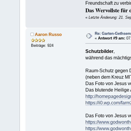
Freundschaft zu verbi
Das Wervollste für 
«
Letzte Änderung: 21. Se
Re: Garten-Gethse
Aaron Russo
«
Antwort #9 am:
07.
Beiträge: 924
Schutzbilder
,
während das mächtig
Raum-Schutz gegen
(neben dem Kreuz MI
Das Foto von Jesus v
Das blutende Heilige 
http://homepagedesi
https://i0.wp.com/far
Das Foto von Jesus v
https://www.godwonth
https://www.godwonthe