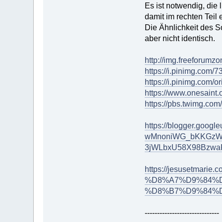
Es ist notwendig, die 
damit im rechten Teil 
Die Ähnlichkeit des S
aber nicht identisch.
http://img.freeforum
https://i.pinimg.com
https://i.pinimg.com
https://www.onesaint.
https://pbs.twimg.co
https://blogger.goo
wMnoniWG_bKKGzWO
3jWLbxU58X98BzwaP
https://jesusetma
%D8%A7%D9%84%
%D8%B7%D9%84%D
------------------------------