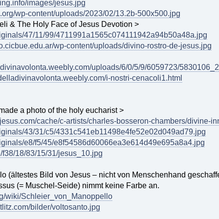
ing.info/images/jesus.jpg
en.org/wp-content/uploads/2023/02/13.2b-500x500.jpg
eli & The Holy Face of Jesus Devotion >
/originals/47/11/99/4711991a1565c074111942a94b50a48a.jpg
o.cicbue.edu.ar/wp-content/uploads/divino-rostro-de-jesus.jpg
delladivinavolonta.weebly.com/uploads/6/0/5/9/6059723/5830106_2
glidelladivinavolonta.weebly.com/i-nostri-cenacoli1.html
ade a photo of the holy eucharist >
rjesus.com/cache/c-artists/charles-bosseron-chambers/divine-i
/originals/43/31/c5/4331c541eb11498e4fe52e02d049ad79.jpg
/originals/e8/f5/45/e8f54586d60066ea3e614d49e695a8a4.jpg
u/f38/18/83/15/31/jesus_10.jpg
o (ältestes Bild von Jesus – nicht von Menschenhand geschaff
ssus (= Muschel-Seide) nimmt keine Farbe an.
org/wiki/Schleier_von_Manoppello
tlitz.com/bilder/voltosanto.jpg