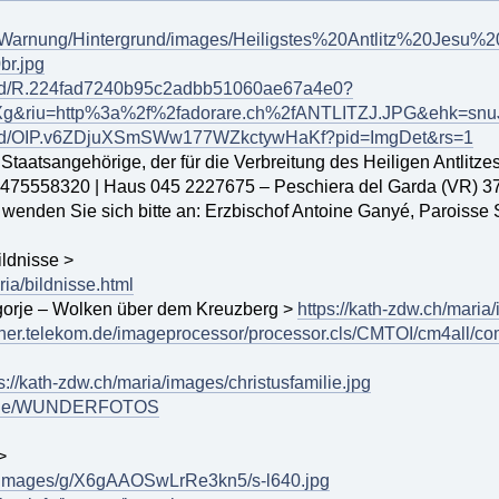
0Warnung/Hintergrund/images/Heiligstes%20Antlitz%20J
r.jpg
th/id/R.224fad7240b95c2adbb51060ae67a4e0?
g&riu=http%3a%2f%2fadorare.ch%2fANTLITZJ.JPG&ehk=s
/th/id/OIP.v6ZDjuXSmSWw177WZkctywHaKf?pid=ImgDet&rs=1
r Staatsangehörige, der für die Verbreitung des Heiligen Antlitzes 
l. 3475558320 | Haus 045 2227675 – Peschiera del Garda (VR) 
 wenden Sie sich bitte an: Erzbischof Antoine Ganyé, Paroisse
ldnisse >
ria/bildnisse.html
gorje – Wolken über dem Kreuzberg >
https://kath-zdw.ch/maria
gner.telekom.de/imageprocessor/processor.cls/CMTOI/cm4all/
s://kath-zdw.ch/maria/images/christusfamilie.jpg
atri.de/WUNDERFOTOS
>
m/images/g/X6gAAOSwLrRe3kn5/s-l640.jpg