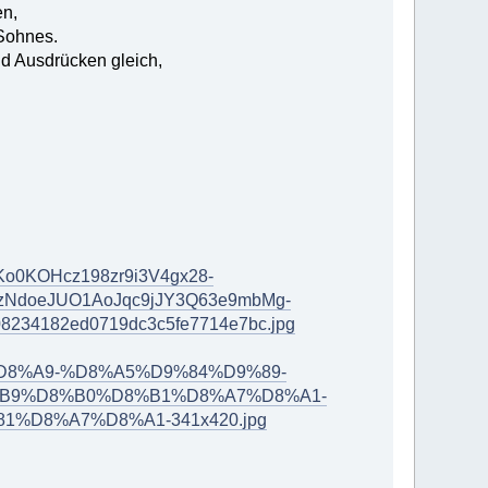
en,
 Sohnes.
nd Ausdrücken gleich,
doKo0KOHcz198zr9i3V4gx28-
zNdoeJUO1AoJqc9jJY3Q63e9mbMg-
234182ed0719dc3c5fe7714e7bc.jpg
8%A7%D8%A9-%D8%A5%D9%84%D9%89-
B9%D8%B0%D8%B1%D8%A7%D8%A1-
D8%A7%D8%A1-341x420.jpg