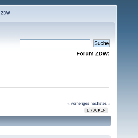
e ZDW
Forum ZDW:
« vorheriges
nächstes »
DRUCKEN