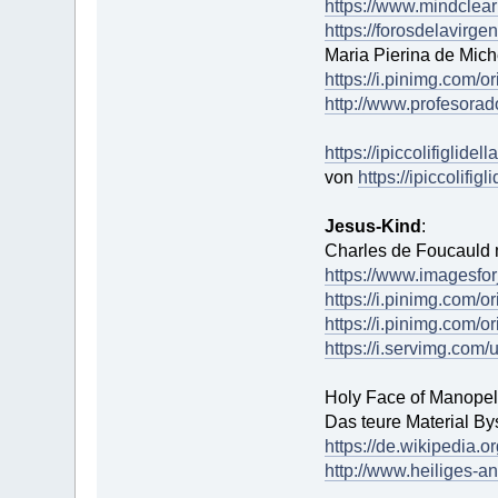
https://www.mindclear
https://forosdelavirg
Maria Pierina de Mich
https://i.pinimg.com
http://www.profesorad
https://ipiccolifigli
von
https://ipiccolifi
Jesus-Kind
:
Charles de Foucauld m
https://www.imagesfo
https://i.pinimg.com
https://i.pinimg.com
https://i.servimg.com/
Holy Face of Manopell
Das teure Material By
https://de.wikipedia.
http://www.heiliges-an