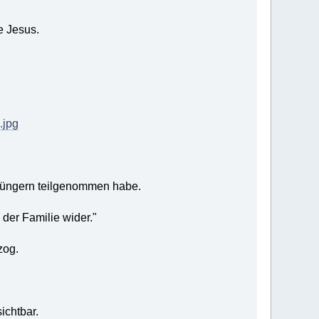
e Jesus.
.jpg
n Jüngern teilgenommen habe.
der Familie wider."
zog.
ichtbar.