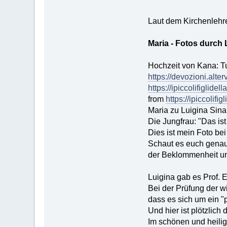
Laut dem Kirchenlehrer
Maria - Fotos durch 
Hochzeit von Kana: Tu
https://devozioni.alter
https://ipiccolifigli
from
https://ipiccolif
Maria zu Luigina Sina
Die Jungfrau: "Das is
Dies ist mein Foto be
Schaut es euch genau
der Beklommenheit un
Luigina gab es Prof. 
Bei der Prüfung der wi
dass es sich um ein "
Und hier ist plötzlich
Im schönen und heilige