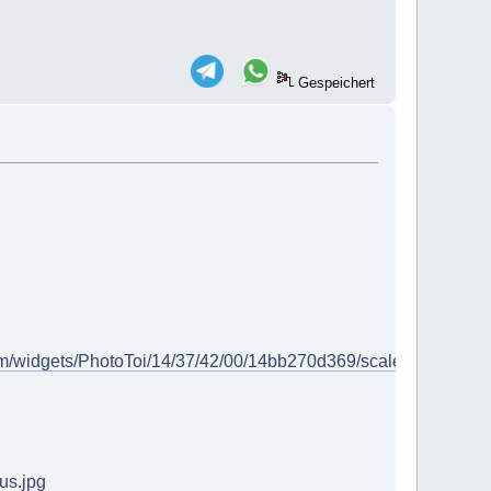
Gespeichert
/com/widgets/PhotoToi/14/37/42/00/14bb270d369/scale_541_0%
us.jpg