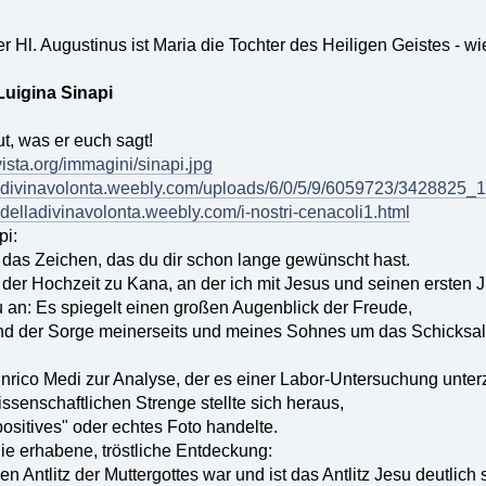
 Hl. Augustinus ist Maria die Tochter des Heiligen Geistes - wi
Luigina Sinapi
t, was er euch sagt!
vista.org/immagini/sinapi.jpg
delladivinavolonta.weebly.com/uploads/6/0/5/9/6059723/3428825_1
iglidelladivinavolonta.weebly.com/i-nostri-cenacoli1.html
pi:
t das Zeichen, das du dir schon lange gewünscht hast.
i der Hochzeit zu Kana, an der ich mit Jesus und seinen erste
 an: Es spiegelt einen großen Augenblick der Freude,
d der Sorge meinerseits und meines Sohnes um das Schicksal 
Enrico Medi zur Analyse, der es einer Labor-Untersuchung unter
ssenschaftlichen Strenge stellte sich heraus,
positives" oder echtes Foto handelte.
 die erhabene, tröstliche Entdeckung:
n Antlitz der Muttergottes war und ist das Antlitz Jesu deutlich s