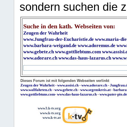
sondern suchen die z
Suche in den kath. Webseiten von:
Zeugen der Wahrheit
www.Jungfrau-der-Eucharistie.de
www.maria-die
www.barbara-weigand.de
www.adoremus.de
www.
www.gebete.ch
www.gottliebtuns.com
www.assisi.
www.adorare.ch
www.das-haus-lazarus.ch
www.wa
Dieses Forum ist mit folgenden Webseiten verlinkt
Zeugen der Wahrheit
-
www.assisi.ch
-
www.adorare.ch
-
Jungfrau.d
www.wallfahrten.ch
-
www.gebete.ch
-
www.segenskreis.at
-
barbara
www.gottliebtuns.com
-
www.das-haus-lazarus.ch
-
www.pater-pio.de
www3.k-tv.org
www.k-tv.org
www.k-tv.at