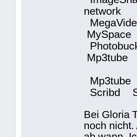
network
MegaVide
MySpac
Photobuc
Mp3tube
Mp3tube
Scribd S
Bei Gloria T
noch nicht
ab wann. Ic