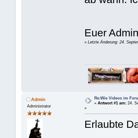
Euer Admi
«
Letzte Änderung: 24. Septe
Re:Wie Videos im For
Admin
«
Antwort #1 am:
24. S
Administrator
»
Erlaubte 