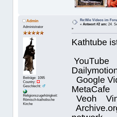
Re:Wie Videos im For
Admin
«
Antwort #2 am:
24. S
Administrator
»
Kathtube is
YouTube Y
Dailymotio
Google V
Beiträge: 1095
Country:
Geschlecht:
MetaCafe
Religionszugehörigkeit:
Veoh Vime
Römisch-katholische
Kirche
Archive.o