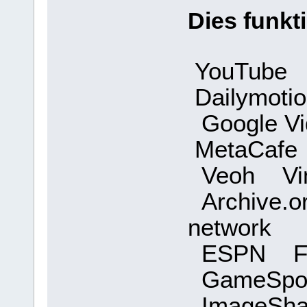
Dies funkti
YouTube Y
Dailymoti
Google V
MetaCaf
Veoh Vim
Archive.o
network
ESPN Fa
GameSpo
ImageSha