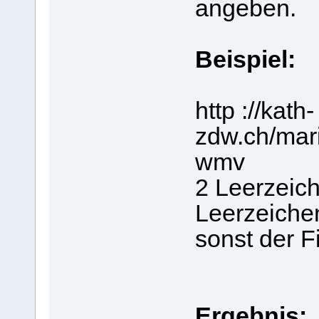
angeben.
Beispiel:
http ://kath-
zdw.ch/mar
wmv
2 Leerzei
Leerzeichen
sonst der F
Ergebnis: