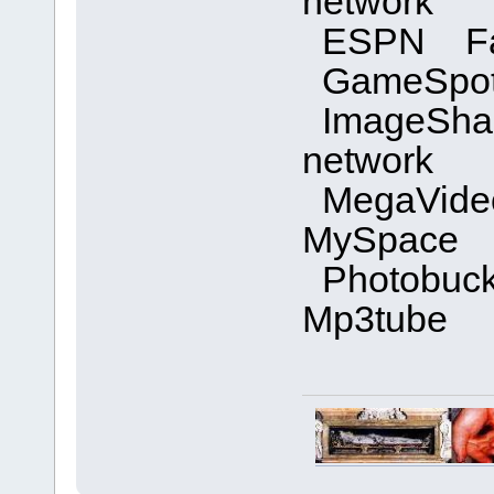
network
ESPN Fac
GameSpot
ImageSha
network
MegaVide
MySpace
Photobuck
Mp3tube