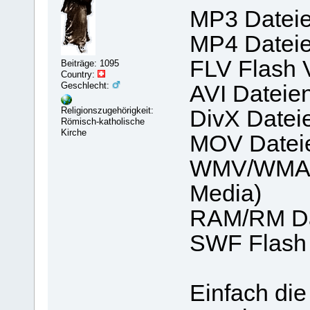
MP3 Dateie
MP4 Dateie
FLV Flash
Beiträge: 1095
Country:
Geschlecht:
AVI Dateie
Religionszugehörigkeit:
DivX Datei
Römisch-katholische
Kirche
MOV Dateie
WMV/WMA D
Media)
RAM/RM Dat
SWF Flash
Einfach di