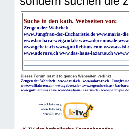
sondern suchen die z
Suche in den kath. Webseiten von:
Zeugen der Wahrheit
www.Jungfrau-der-Eucharistie.de
www.maria-die
www.barbara-weigand.de
www.adoremus.de
www.
www.gebete.ch
www.gottliebtuns.com
www.assisi.
www.adorare.ch
www.das-haus-lazarus.ch
www.wa
Dieses Forum ist mit folgenden Webseiten verlinkt
Zeugen der Wahrheit
-
www.assisi.ch
-
www.adorare.ch
-
Jungfrau.d
www.wallfahrten.ch
-
www.gebete.ch
-
www.segenskreis.at
-
barbara
www.gottliebtuns.com
-
www.das-haus-lazarus.ch
-
www.pater-pio.de
www3.k-tv.org
www.k-tv.org
www.k-tv.at