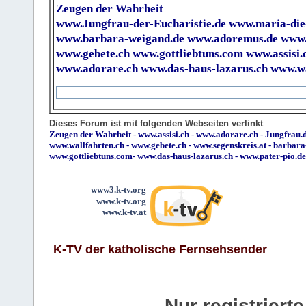
Zeugen der Wahrheit
www.Jungfrau-der-Eucharistie.de
www.maria-die
www.barbara-weigand.de
www.adoremus.de
www.
www.gebete.ch
www.gottliebtuns.com
www.assisi.
www.adorare.ch
www.das-haus-lazarus.ch
www.wa
Dieses Forum ist mit folgenden Webseiten verlinkt
Zeugen der Wahrheit
-
www.assisi.ch
-
www.adorare.ch
-
Jungfrau.d
www.wallfahrten.ch
-
www.gebete.ch
-
www.segenskreis.at
-
barbara
www.gottliebtuns.com
-
www.das-haus-lazarus.ch
-
www.pater-pio.de
www3.k-tv.org
www.k-tv.org
www.k-tv.at
K-TV der katholische Fernsehsender
Nur registrier