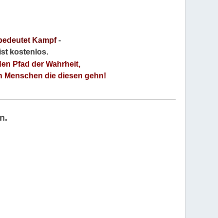
bedeutet Kampf
-
 ist kostenlos
.
den Pfad der Wahrheit,
an Menschen die diesen gehn!
n.