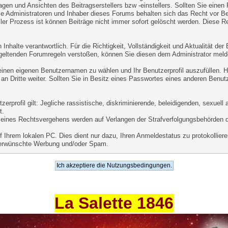
agen und Ansichten des Beitragserstellers bzw -einstellers. Sollten Sie einen
ie Administratoren und Inhaber dieses Forums behalten sich das Recht vor Beit
er Prozess ist können Beiträge nicht immer sofort gelöscht werden. Diese Re
Inhalte verantwortlich. Für die Richtigkeit, Vollständigkeit und Aktualität de
geltenden Forumregeln verstoßen, können Sie diesen dem Administrator meld
 einen eigenen Benutzernamen zu wählen und Ihr Benutzerprofil auszufüllen. 
an Dritte weiter. Sollten Sie in Besitz eines Passwortes eines anderen Benut
.
rprofil gilt: Jegliche rassistische, diskriminierende, beleidigenden, sexuel
t.
le eines Rechtsvergehens werden auf Verlangen der Strafverfolgungsbehörden 
Ihrem lokalen PC. Dies dient nur dazu, Ihren Anmeldestatus zu protokollieren
unerwünschte Werbung und/oder Spam.
La Salette 1846