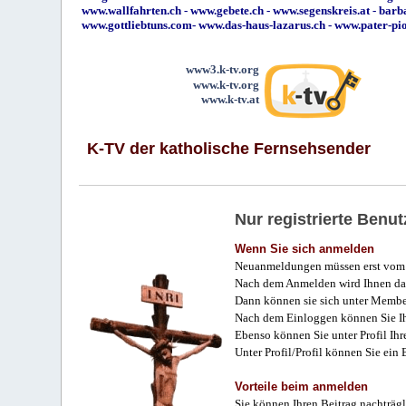
www.wallfahrten.ch
-
www.gebete.ch
-
www.segenskreis.at
-
barb
www.gottliebtuns.com
-
www.das-haus-lazarus.ch
-
www.pater-pi
www3.k-tv.org
www.k-tv.org
www.k-tv.at
K-TV der katholische Fernsehsender
Nur registrierte Ben
Wenn Sie sich anmelden
Neuanmeldungen müssen erst vom 
Nach dem Anmelden wird Ihnen das
Dann können sie sich unter Membe
Nach dem Einloggen können Sie Ihr
Ebenso können Sie unter Profil Ihr
Unter Profil/Profil können Sie ein
Vorteile beim anmelden
Sie können Ihren Beitrag nachträgl