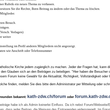
iner Rubrik ein neues Thema zu verfassen.
esitzen Sie die Rechte, Ihren Beitrag zu ändern oder das Thema zu löschen.
Mitglieder.
zten Besuch.
trägen.
(Versch. Vorlagen)
t weiter
instellung im Profil anderen Mitgliedern nicht angezeigt.
aten wie Anschrift oder Telefonnummer
tholische Kirche jedem zugänglich zu machen. Jeder der Fragen hat, kann di
den Glauben sich an den Beiträgen zu beteiligen. "Hier haben die Besucher d
sem Forum keine Gewähr für die Aktualität, Richtigkeit, Vollständigkeit oder Q
he finden, melden Sie dies bitte dem Administrator per Mitteilung oder schr
kath-zdw.ch/forum
forum.kath-zdw.
Freunden bekannt:
oder
eiträge habe ich als Admin keinerlei Einfluss. Da ich nebst Forum/Webseite/
wissen, dass jeder Beitrag, die Meinung des Eintragenden widerspiegelt. Im Fo