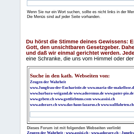
Wenn Sie nur ein Wort suchen, sollte es nicht links in der Me
Die Menüs sind auf jeder Seite vorhanden.
.
Du hörst die Stimme deines Gewissens: Es 
Gott, den unsichtbaren Gesetzgeber. Daher
und daß wir einmal gerichtet werden. Jeder
eine Schranke, die uns vom Himmel oder der H
Suche in den kath. Webseiten von:
Zeugen der Wahrheit
www.Jungfrau-der-Eucharistie.de
www.maria-die-makellose.d
www.barbara-weigand.de
www.adoremus.de
www.pater-pio.de
www.gebete.ch
www.gottliebtuns.com
www.assisi.ch
www.adorare.ch
www.das-haus-lazarus.ch
www.wallfahrten.ch
Dieses Forum ist mit folgenden Webseiten verlinkt
Zeugen der Wahrheit
-
www.assisi.ch
-
www.adorare.ch
-
Jungfra