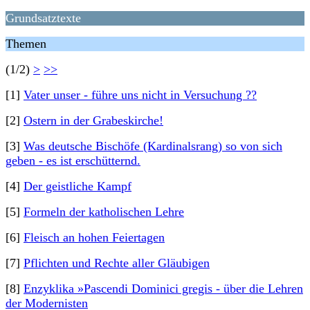
Grundsatztexte
Themen
(1/2)
>
>>
[1]
Vater unser - führe uns nicht in Versuchung ??
[2]
Ostern in der Grabeskirche!
[3]
Was deutsche Bischöfe (Kardinalsrang) so von sich
geben - es ist erschütternd.
[4]
Der geistliche Kampf
[5]
Formeln der katholischen Lehre
[6]
Fleisch an hohen Feiertagen
[7]
Pflichten und Rechte aller Gläubigen
[8]
Enzyklika »Pascendi Dominici gregis - über die Lehren
der Modernisten