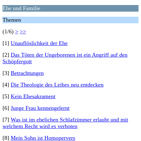
Ehe und Familie
Themen
(1/6)
>
>>
[1]
Unauflöslichkeit der Ehe
[2]
Das Töten der Ungeborenen ist ein Angriff auf den
Schöpfergott
[3]
Betrachtungen
[4]
Die Theologie des Leibes neu entdecken
[5]
Kein Ehesakrament
[6]
Junge Frau kennengelernt
[7]
Was ist im ehelichen Schlafzimmer erlaubt und mit
welchem Recht wird es verboten
[8]
Mein Sohn ist Homopervers